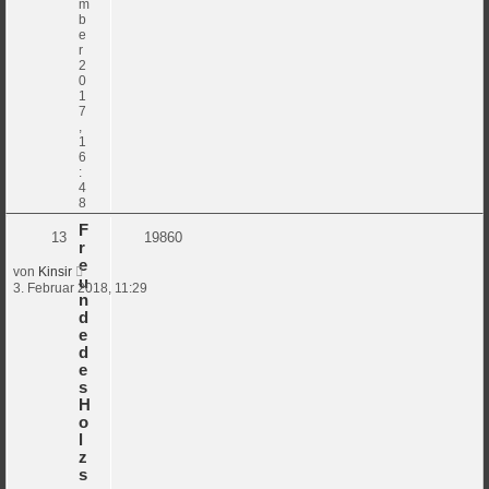
m
b
e
r
2
0
1
7
,
1
6
:
4
8
F
13
19860
r
e
von
Kinsir
u
3. Februar 2018, 11:29
n
d
e
d
e
s
H
o
l
z
s