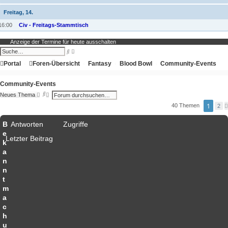
Freitag, 14.
16:00
Civ - Freitags-Stammtisch
Anzeige der Termine für heute ausschalten
E
S
r
u
w
Portal
Foren-Übersicht
c
Fantasy
Blood Bowl
Community-Events
e
h
i
e
t
Community-Events
e
r
S
E
Neues Thema
t
u
r
1
e
40 Themen
c
w
2
S
h
e
u
e
i
c
B
Antworten
Zugriffe
t
h
e
e
e
r
Letzter Beitrag
k
t
e
a
S
n
u
c
n
h
t
e
m
a
c
h
u