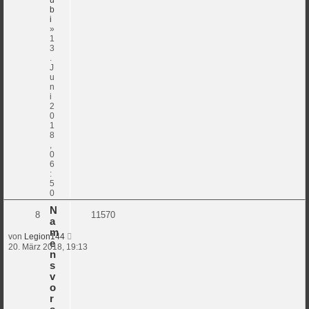
b
i
»
1
3
.
J
u
n
i
2
0
1
8
,
0
6
:
5
0
N
8
11570
a
m
von
Legion144
e
20. März 2018, 19:13
n
s
v
o
r