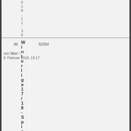
0
1
8
,
1
1
:
3
0
W
96
82094
i
n
von
Storr
t
8. Februar 2018, 19:17
e
r
l
i
g
a
1
7
/
1
8
-
S
p
i