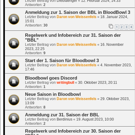
Letzter Beitrag von
Diebfaenger
«
12. Februar 2024, 14:33
Antworten:
2
Anmeldung zur 1. Saison der BBL in BloodBowl 3
Letzter Beitrag von
Daron von Weissenfels
«
18. Januar 2024,
15:01
Antworten:
30
1
2
3
4
Regelwerk und Infobereich zur 31. Saison der
"BBL"
Letzter Beitrag von
Daron von Weissenfels
«
16. November
2023, 22:25
Antworten:
9
Start der 1. Saison für Bloodbowl 3
Letzter Beitrag von
Daron von Weissenfels
«
4. November 2023,
17:46
Bloodbowl goes Discord
Letzter Beitrag von
writingbull
«
30. Oktober 2023, 20:11
Antworten:
1
Neue Saison in Bloodbowl
Letzter Beitrag von
Daron von Weissenfels
«
29. Oktober 2023,
13:09
Antworten:
8
Anmeldung zur 31. Saison der BBL
Letzter Beitrag von
Berdinius
«
19. August 2023, 10:00
Antworten:
2
Regelwerk und Infobereich zur 30. Saison der