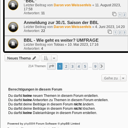
"BBL"
Letzter Beitrag von
Daron von Weissenfels
«
11. August 2023,
17:58
Antworten:
11
1
2
Anmeldung zur 30./1. Saison der BBL
Letzter Beitrag von
Daron von Weissenfels
«
4. Juni 2023, 14:20
Antworten:
22
1
2
3
BBL - Wie geht es weiter? UMFRAGE
Letzter Beitrag von
Tobias
«
10. Mai 2023, 17:16
Antworten:
4
Neues Thema
Seite
1
von
9
1
2
3
4
5
9
Nächste
214 Themen
…
Gehe zu
Berechtigungen in diesem Forum
Du darfst
keine
neuen Themen in diesem Forum erstellen.
Du darfst
keine
Antworten zu Themen in diesem Forum erstellen.
Du darfst deine Beiträge in diesem Forum
nicht
ändern.
Du darfst deine Beiträge in diesem Forum
nicht
löschen.
Du darfst
keine
Dateianhänge in diesem Forum erstellen.
Powered by
phpBB
® Forum Software © phpBB Limited