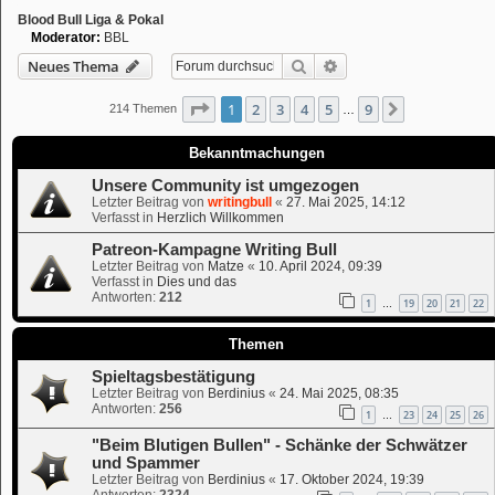
Blood Bull Liga & Pokal
Moderator:
BBL
Suche
Erweiterte Suche
Neues Thema
Seite
1
von
9
1
2
3
4
5
9
Nächste
214 Themen
…
Bekanntmachungen
Unsere Community ist umgezogen
Letzter Beitrag von
writingbull
«
27. Mai 2025, 14:12
Verfasst in
Herzlich Willkommen
Patreon-Kampagne Writing Bull
Letzter Beitrag von
Matze
«
10. April 2024, 09:39
Verfasst in
Dies und das
Antworten:
212
1
19
20
21
22
…
Themen
Spieltagsbestätigung
Letzter Beitrag von
Berdinius
«
24. Mai 2025, 08:35
Antworten:
256
1
23
24
25
26
…
"Beim Blutigen Bullen" - Schänke der Schwätzer
und Spammer
Letzter Beitrag von
Berdinius
«
17. Oktober 2024, 19:39
Antworten:
2324