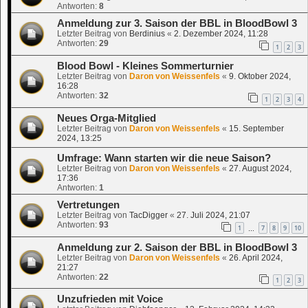
Antworten:
8
Anmeldung zur 3. Saison der BBL in BloodBowl 3
Letzter Beitrag von
Berdinius
«
2. Dezember 2024, 11:28
Antworten:
29
1
2
3
Blood Bowl - Kleines Sommerturnier
Letzter Beitrag von
Daron von Weissenfels
«
9. Oktober 2024,
16:28
Antworten:
32
1
2
3
4
Neues Orga-Mitglied
Letzter Beitrag von
Daron von Weissenfels
«
15. September
2024, 13:25
Umfrage: Wann starten wir die neue Saison?
Letzter Beitrag von
Daron von Weissenfels
«
27. August 2024,
17:36
Antworten:
1
Vertretungen
Letzter Beitrag von
TacDigger
«
27. Juli 2024, 21:07
Antworten:
93
1
7
8
9
10
…
Anmeldung zur 2. Saison der BBL in BloodBowl 3
Letzter Beitrag von
Daron von Weissenfels
«
26. April 2024,
21:27
Antworten:
22
1
2
3
Unzufrieden mit Voice