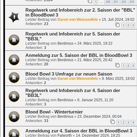
1
230
231
232
233
…
Regelwerk und Infobereich zur 2. Saison der "BBL"
in BloodBowl 3
Letzter Beitrag von
Daron von Weissenfels
«
15. Juli 2024, 19:02
Antworten:
23
1
2
3
Regelwerk und Infobereich zur 5. Saison der
"BB3L"
Letzter Beitrag von
Berdinius
«
24. März 2025, 19:22
Antworten:
3
Anmeldung zur 5. Saison der BBL in BloodBowl 3
Letzter Beitrag von
Berdinius
«
21. März 2025, 20:42
Antworten:
20
1
2
3
Blood Bowl 3 Umfrage zur neuen Saison
Letzter Beitrag von
Daron von Weissenfels
«
9. März 2025, 18:02
Antworten:
2
Regelwerk und Infobereich zur 4. Saison der
"BB3L"
Letzter Beitrag von
Berdinius
«
6. Januar 2025, 11:20
Antworten:
3
Blood Bowl - Winterturnier
Letzter Beitrag von
Berdinius
«
23. Dezember 2024, 00:04
Antworten:
33
1
2
3
4
Anmeldung zur 4. Saison der BBL in BloodBowl 3
Letzter Beitrag von
Falworth
«
14. Dezember 2024, 19:25