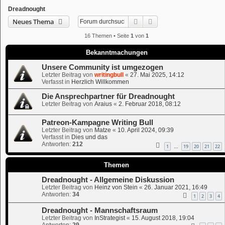
Dreadnought
Suche
Erweiterte Suche
Neues Thema
16 Themen • Seite
1
von
1
Bekanntmachungen
Unsere Community ist umgezogen
Letzter Beitrag von
writingbull
«
27. Mai 2025, 14:12
Verfasst in
Herzlich Willkommen
Die Ansprechpartner für Dreadnought
Letzter Beitrag von
Araius
«
2. Februar 2018, 08:12
Patreon-Kampagne Writing Bull
Letzter Beitrag von
Matze
«
10. April 2024, 09:39
Verfasst in
Dies und das
Antworten:
212
1
19
20
21
22
…
Themen
Dreadnought - Allgemeine Diskussion
Letzter Beitrag von
Heinz von Stein
«
26. Januar 2021, 16:49
Antworten:
34
1
2
3
4
Dreadnought - Mannschaftsraum
Letzter Beitrag von
InStrategist
«
15. August 2018, 19:04
Antworten:
29