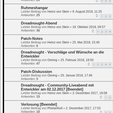
1
2
3
Ruhmeshangar
Letzter Beitrag von
Heinz von Stein
«
9. August 2018, 11:25
Antworten:
25
1
2
3
Dreadnought-Abend
Letzter Beitrag von
Heinz von Stein
«
19. Oktober 2018, 09:57
Antworten:
36
1
2
3
4
Patch-Notes
Letzter Beitrag von
Heinz von Stein
«
25. Mai 2018, 15:40
Antworten:
6
Dreadnought - Vorschläge und Wünsche an die
Entwickler
Letzter Beitrag von
Osning
«
25. Februar 2018, 18:50
Antworten:
47
1
2
3
4
5
Patch-Diskussion
Letzter Beitrag von
Osning
«
20. Januar 2018, 17:46
Antworten:
5
Dreadnought - Community-Liveabend mit
Entwickler am 02.12.2017 [Beendet]
Letzter Beitrag von
Heinz von Stein
«
3. Dezember 2017, 18:08
Antworten:
15
1
2
Verlosung [Beendet]
Letzter Beitrag von
PhelanKell
«
2. Dezember 2017, 17:53
Antworten:
10
1
2