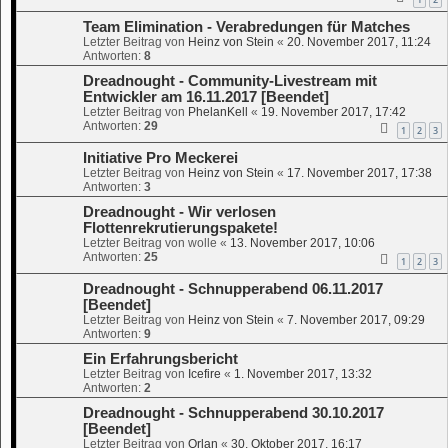
Team Elimination - Verabredungen für Matches
Letzter Beitrag von
Heinz von Stein
«
20. November 2017, 11:24
Antworten:
8
Dreadnought - Community-Livestream mit
Entwickler am 16.11.2017 [Beendet]
Letzter Beitrag von
PhelanKell
«
19. November 2017, 17:42
Antworten:
29
1
2
3
Initiative Pro Meckerei
Letzter Beitrag von
Heinz von Stein
«
17. November 2017, 17:38
Antworten:
3
Dreadnought - Wir verlosen
Flottenrekrutierungspakete!
Letzter Beitrag von
wolle
«
13. November 2017, 10:06
Antworten:
25
1
2
3
Dreadnought - Schnupperabend 06.11.2017
[Beendet]
Letzter Beitrag von
Heinz von Stein
«
7. November 2017, 09:29
Antworten:
9
Ein Erfahrungsbericht
Letzter Beitrag von
Icefire
«
1. November 2017, 13:32
Antworten:
2
Dreadnought - Schnupperabend 30.10.2017
[Beendet]
Letzter Beitrag von
Orlan
«
30. Oktober 2017, 16:17