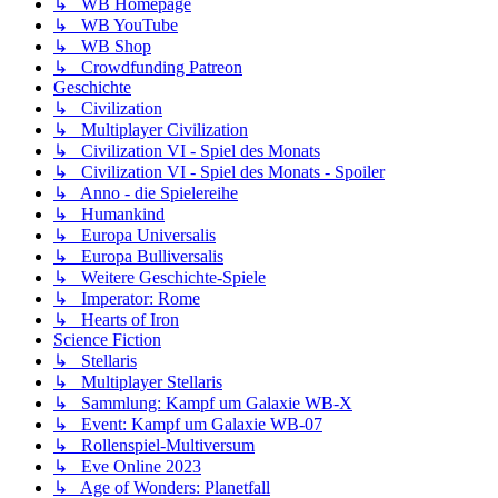
↳ WB Homepage
↳ WB YouTube
↳ WB Shop
↳ Crowdfunding Patreon
Geschichte
↳ Civilization
↳ Multiplayer Civilization
↳ Civilization VI - Spiel des Monats
↳ Civilization VI - Spiel des Monats - Spoiler
↳ Anno - die Spielereihe
↳ Humankind
↳ Europa Universalis
↳ Europa Bulliversalis
↳ Weitere Geschichte-Spiele
↳ Imperator: Rome
↳ Hearts of Iron
Science Fiction
↳ Stellaris
↳ Multiplayer Stellaris
↳ Sammlung: Kampf um Galaxie WB-X
↳ Event: Kampf um Galaxie WB-07
↳ Rollenspiel-Multiversum
↳ Eve Online 2023
↳ Age of Wonders: Planetfall