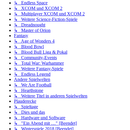
↳ Endless Space
↳ XCOM und XCOM 2
↳ Multiplayer XCOM und XCOM 2
↳ Weitere Science-Fiction-Spiele
↳ Dreadnought
↳ Master of Orion
Fantasy
↳ Age of Wonders 4
↳ Blood Bowl
↳ Blood Bull Liga & Pokal
↳ Community-Events
↳ Total War: Warhammer
↳ Weitere Fantasy-Spiele
↳ Endless Legend
Andere Spielwelten
↳ We Are Football
↳ Hearthstone
↳ Weitere Titel in anderen Spielwelten
Plauderecke
↳ Spieltage
↳ Dies und das
↳ Hardware und Software
↳ "Ein Abend mit …" [Beendet]
↳ Winterspiele 2018 [Beendet]