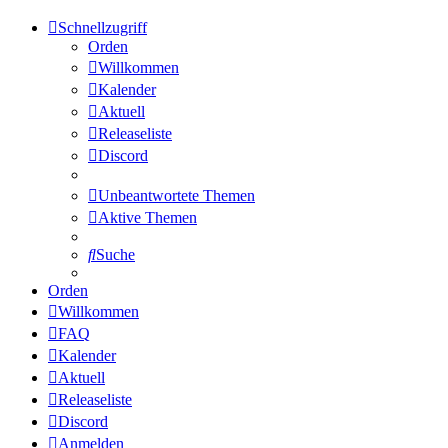
Schnellzugriff
Orden
Willkommen
Kalender
Aktuell
Releaseliste
Discord
Unbeantwortete Themen
Aktive Themen
Suche
Orden
Willkommen
FAQ
Kalender
Aktuell
Releaseliste
Discord
Anmelden