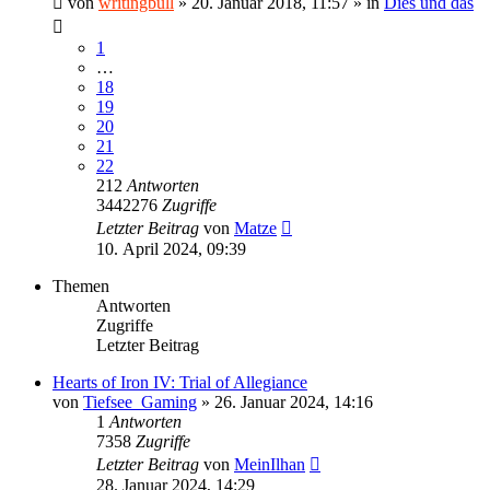
von
writingbull
»
20. Januar 2018, 11:57
» in
Dies und das
1
…
18
19
20
21
22
212
Antworten
3442276
Zugriffe
Letzter Beitrag
von
Matze
10. April 2024, 09:39
Themen
Antworten
Zugriffe
Letzter Beitrag
Hearts of Iron IV: Trial of Allegiance
von
Tiefsee_Gaming
»
26. Januar 2024, 14:16
1
Antworten
7358
Zugriffe
Letzter Beitrag
von
MeinIlhan
28. Januar 2024, 14:29