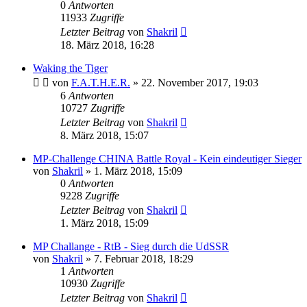
0
Antworten
11933
Zugriffe
Letzter Beitrag
von
Shakril
18. März 2018, 16:28
Waking the Tiger
von
F.A.T.H.E.R.
»
22. November 2017, 19:03
6
Antworten
10727
Zugriffe
Letzter Beitrag
von
Shakril
8. März 2018, 15:07
MP-Challenge CHINA Battle Royal - Kein eindeutiger Sieger
von
Shakril
»
1. März 2018, 15:09
0
Antworten
9228
Zugriffe
Letzter Beitrag
von
Shakril
1. März 2018, 15:09
MP Challange - RtB - Sieg durch die UdSSR
von
Shakril
»
7. Februar 2018, 18:29
1
Antworten
10930
Zugriffe
Letzter Beitrag
von
Shakril