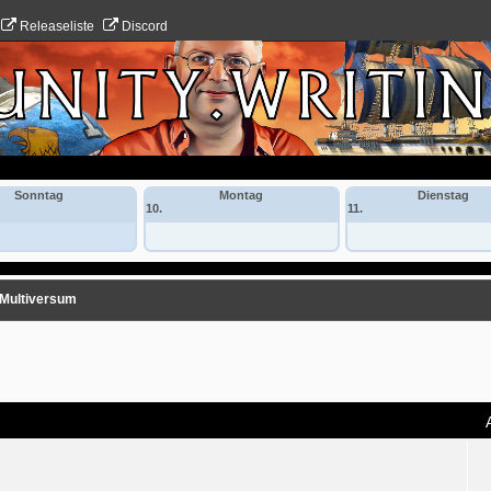
Releaseliste
Discord
Sonntag
Montag
Dienstag
10.
11.
-Multiversum