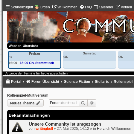
Schnellzugriff
Orden
Willkommen
FAQ
Kalender
Aktuell
Wochen-Übersicht
Samstag
Freitag
08.
09.
07.
16:00
18:00 Civ-Stammtisch
Anzeige der Termine für heute ausschalten
Portal
Foren-Übersicht
Science Fiction
Stellaris
Rollenspiel
Rollenspiel-Multiversum
Suche
Erweiterte Suche
Neues Thema
Bekanntmachungen
Unsere Community ist umgezogen
von
writingbull
»
27. Mai 2025, 14:12
» in
Herzlich Willkommen