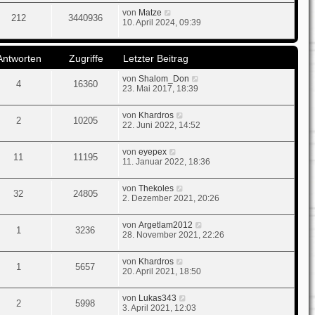
von
Matze
212
3440936
10. April 2024, 09:39
Antworten
Zugriffe
Letzter Beitrag
von
Shalom_Don
4
16360
23. Mai 2017, 18:39
von
Khardros
2
10205
22. Juni 2022, 14:52
von
eyepex
11
11195
11. Januar 2022, 18:36
von
Thekoles
32
24805
2. Dezember 2021, 20:26
von
Argetlam2012
1
3236
28. November 2021, 22:26
von
Khardros
1
5657
20. April 2021, 18:50
von
Lukas343
2
5998
3. April 2021, 12:03