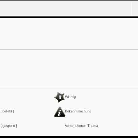
Wichtig
 beliebt ]
Bekanntmachung
[ gesperrt ]
Verschobenes Thema