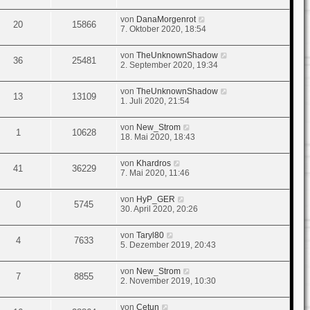
von
DanaMorgenrot
20
15866
7. Oktober 2020, 18:54
von
TheUnknownShadow
36
25481
2. September 2020, 19:34
von
TheUnknownShadow
13
13109
1. Juli 2020, 21:54
von
New_Strom
1
10628
18. Mai 2020, 18:43
von
Khardros
41
36229
7. Mai 2020, 11:46
von
HyP_GER
0
5745
30. April 2020, 20:26
von
Taryl80
4
7633
5. Dezember 2019, 20:43
von
New_Strom
7
8855
2. November 2019, 10:30
von
Cetun