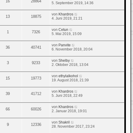
16
28864
5. September 2019, 14:36
von
Khardros
13
18875
4. Juni 2019, 21:21
von
Cetun
1
7326
5. Mai 2019, 15:09
von
Panvite
36
40741
6. November 2018, 20:04
von
Shelby
3
9233
2. Oktober 2018, 13:04
von
ethylalkohol
15
19773
19. August 2018, 21:39
von
Khardros
39
41712
5. Juni 2018, 22:49
von
Khardros
66
60026
2. Januar 2018, 19:01
von
Shakril
9
12336
28. November 2017, 23:24