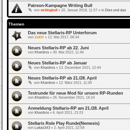
Patreon-Kampagne Writing Bull
von
writingbull
»
20. Januar 2018, 11:57
» in
Dies und das
Themen
Das neue Stellaris-RP Unterforum
von
Zak0r
»
12. Mai 2017, 08:34
Neues Stellaris-RP ab 22. Juni
von
Khardros
»
30. Mai 2022, 11:46
Neues Stellaris-RP ab Januar
von
Khardros
»
13. Dezember 2021, 12:44
Neues Stellaris-RP ab 21./28. April
von
Khardros
»
12. März 2021, 11:00
Testrunde für neue Mod für unsere RP-Runden
von
Khardros
»
26. November 2021, 16:24
Anmeldung Stellaris-RP am 21./28. April
von
Khardros
»
6. April 2021, 23:23
Stellaris Role Play Runde(Nemesis)
von
Lukas343
»
2. April 2021, 22:59