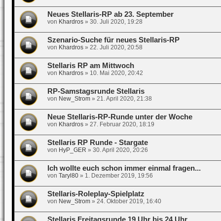
Neues Stellaris-RP ab 23. September
von
Khardros
»
30. Juli 2020, 19:28
Szenario-Suche für neues Stellaris-RP
von
Khardros
»
22. Juli 2020, 20:58
Stellaris RP am Mittwoch
von
Khardros
»
10. Mai 2020, 20:42
RP-Samstagsrunde Stellaris
von
New_Strom
»
21. April 2020, 21:38
Neue Stellaris-RP-Runde unter der Woche
von
Khardros
»
27. Februar 2020, 18:19
Stellaris RP Runde - Stargate
von
HyP_GER
»
30. April 2020, 20:26
Ich wollte euch schon immer einmal fragen...
von
Taryl80
»
1. Dezember 2019, 19:56
Stellaris-Roleplay-Spielplatz
von
New_Strom
»
24. Oktober 2019, 16:40
Stellaris Freitagsrunde 19 Uhr bis 24 Uhr