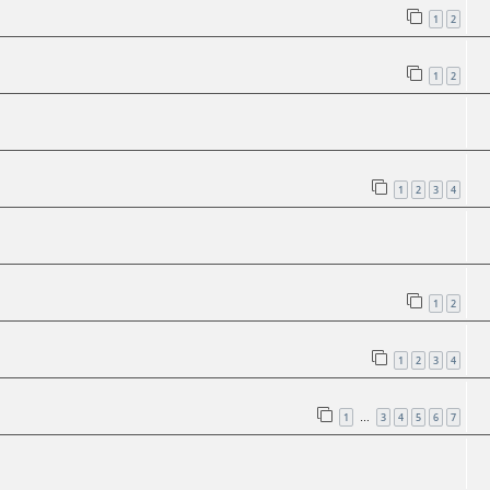
1
2
1
2
1
2
3
4
1
2
1
2
3
4
1
3
4
5
6
7
…