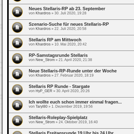
Neues Stellaris-RP ab 23. September
von
Khardros
»
30. Juli 2020, 19:28
Szenario-Suche für neues Stellaris-RP
von
Khardros
»
22. Juli 2020, 20:58
Stellaris RP am Mittwoch
von
Khardros
»
10. Mai 2020, 20:42
RP-Samstagsrunde Stellaris
von
New_Strom
»
21. April 2020, 21:38
Neue Stellaris-RP-Runde unter der Woche
von
Khardros
»
27. Februar 2020, 18:19
Stellaris RP Runde - Stargate
von
HyP_GER
»
30. April 2020, 20:26
Ich wollte euch schon immer einmal fragen...
von
Taryl80
»
1. Dezember 2019, 19:56
Stellaris-Roleplay-Spielplatz
von
New_Strom
»
24. Oktober 2019, 16:40
Stellaris Freitagsrunde 19 Uhr bis 24 Uhr