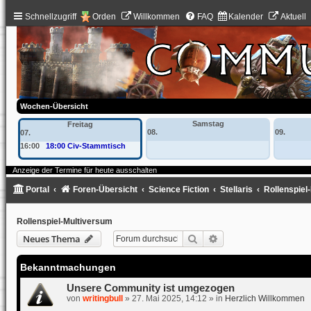
Schnellzugriff
Orden
Willkommen
FAQ
Kalender
Aktuell
Wochen-Übersicht
Samstag
Freitag
08.
09.
07.
16:00
18:00 Civ-Stammtisch
Anzeige der Termine für heute ausschalten
Portal
Foren-Übersicht
Science Fiction
Stellaris
Rollenspiel
Rollenspiel-Multiversum
Suche
Erweiterte Suche
Neues Thema
Bekanntmachungen
Unsere Community ist umgezogen
von
writingbull
»
27. Mai 2025, 14:12
» in
Herzlich Willkommen