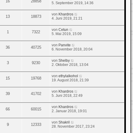
16
28858
5. September 2019, 14:36
von
Khardros
13
18873
4. Juni 2019, 21:21
von
Cetun
1
7322
5. Mai 2019, 15:09
von
Panvite
36
40725
6. November 2018, 20:04
von
Shelby
3
9230
2. Oktober 2018, 13:04
von
ethylalkohol
15
19768
19. August 2018, 21:39
von
Khardros
39
41702
5. Juni 2018, 22:49
von
Khardros
66
60015
2. Januar 2018, 19:01
von
Shakril
9
12333
28. November 2017, 23:24