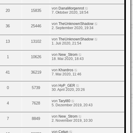
von
DanaMorgenrot
20
15835
7. Oktober 2020, 18:54
von
TheUnknownShadow
36
25446
2. September 2020, 19:34
von
TheUnknownShadow
13
13102
1. Juli 2020, 21:54
von
New_Strom
1
10626
18. Mai 2020, 18:43
von
Khardros
41
36219
7. Mai 2020, 11:46
von
HyP_GER
0
5739
30. April 2020, 20:26
von
Taryl80
4
7628
5. Dezember 2019, 20:43
von
New_Strom
7
8849
2. November 2019, 10:30
von
Cetun