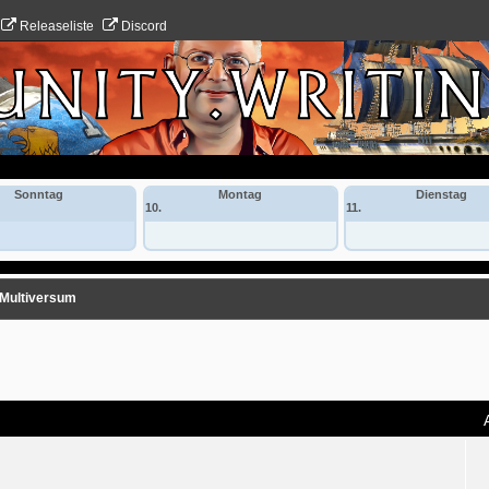
Releaseliste
Discord
Sonntag
Montag
Dienstag
10.
11.
-Multiversum