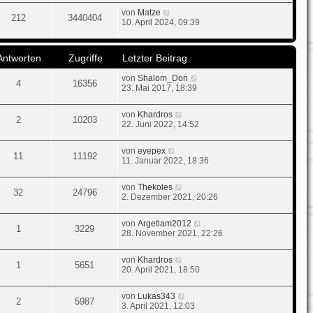
von
Matze
212
3440404
10. April 2024, 09:39
Antworten
Zugriffe
Letzter Beitrag
von
Shalom_Don
4
16356
23. Mai 2017, 18:39
von
Khardros
2
10203
22. Juni 2022, 14:52
von
eyepex
11
11192
11. Januar 2022, 18:36
von
Thekoles
32
24796
2. Dezember 2021, 20:26
von
Argetlam2012
1
3229
28. November 2021, 22:26
von
Khardros
1
5651
20. April 2021, 18:50
von
Lukas343
2
5987
3. April 2021, 12:03