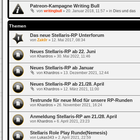
Patreon-Kampagne Writing Bull
von
writingbull
»
20. Januar 2018, 11:57
» in
Dies und das
Themen
Das neue Stellaris-RP Unterforum
von
Zak0r
»
12. Mai 2017, 08:34
Neues Stellaris-RP ab 22. Juni
von
Khardros
»
30. Mai 2022, 11:46
Neues Stellaris-RP ab Januar
von
Khardros
»
13. Dezember 2021, 12:44
Neues Stellaris-RP ab 21./28. April
von
Khardros
»
12. März 2021, 11:00
Testrunde für neue Mod für unsere RP-Runden
von
Khardros
»
26. November 2021, 16:24
Anmeldung Stellaris-RP am 21./28. April
von
Khardros
»
6. April 2021, 23:23
Stellaris Role Play Runde(Nemesis)
von
Lukas343
»
2. April 2021, 22:59