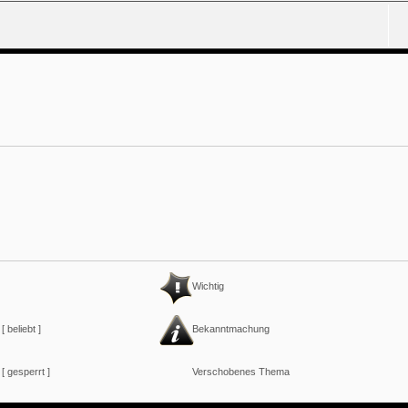
Wichtig
 beliebt ]
Bekanntmachung
[ gesperrt ]
Verschobenes Thema