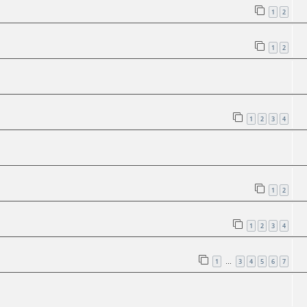
1
2
1
2
1
2
3
4
1
2
1
2
3
4
1
3
4
5
6
7
…