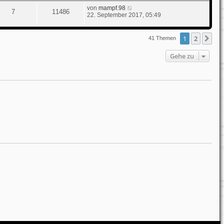
von
mampf.98
7
11486
22. September 2017, 05:49
1
2
Nä
41 Themen
Gehe zu