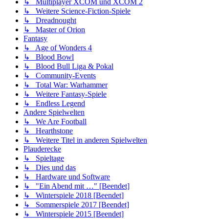
↳ Multiplayer XCOM und XCOM 2
↳ Weitere Science-Fiction-Spiele
↳ Dreadnought
↳ Master of Orion
Fantasy
↳ Age of Wonders 4
↳ Blood Bowl
↳ Blood Bull Liga & Pokal
↳ Community-Events
↳ Total War: Warhammer
↳ Weitere Fantasy-Spiele
↳ Endless Legend
Andere Spielwelten
↳ We Are Football
↳ Hearthstone
↳ Weitere Titel in anderen Spielwelten
Plauderecke
↳ Spieltage
↳ Dies und das
↳ Hardware und Software
↳ "Ein Abend mit …" [Beendet]
↳ Winterspiele 2018 [Beendet]
↳ Sommerspiele 2017 [Beendet]
↳ Winterspiele 2015 [Beendet]