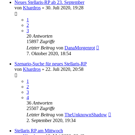
Neues Stellaris-RP ab 23. September
von
Khardros
»
30. Juli 2020, 19:28
1
2
3
20
Antworten
15897
Zugriffe
Letzter Beitrag
von
DanaMorgenrot
7. Oktober 2020, 18:54
Szenario-Suche für neues Stellaris-RP
von
Khardros
»
22. Juli 2020, 20:58
1
2
3
4
36
Antworten
25507
Zugriffe
Letzter Beitrag
von
TheUnknownShadow
2. September 2020, 19:34
Stellaris RP am Mittwoch