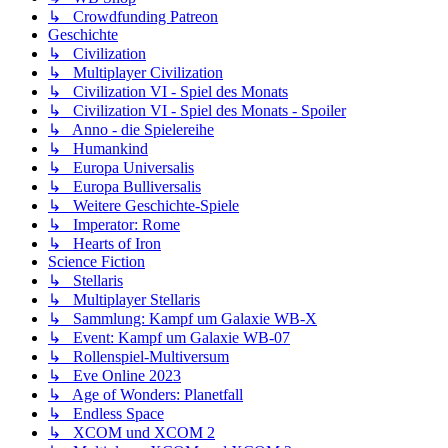
↳ Crowdfunding Patreon
Geschichte
↳ Civilization
↳ Multiplayer Civilization
↳ Civilization VI - Spiel des Monats
↳ Civilization VI - Spiel des Monats - Spoiler
↳ Anno - die Spielereihe
↳ Humankind
↳ Europa Universalis
↳ Europa Bulliversalis
↳ Weitere Geschichte-Spiele
↳ Imperator: Rome
↳ Hearts of Iron
Science Fiction
↳ Stellaris
↳ Multiplayer Stellaris
↳ Sammlung: Kampf um Galaxie WB-X
↳ Event: Kampf um Galaxie WB-07
↳ Rollenspiel-Multiversum
↳ Eve Online 2023
↳ Age of Wonders: Planetfall
↳ Endless Space
↳ XCOM und XCOM 2