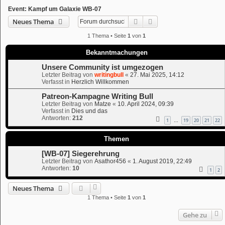
Event: Kampf um Galaxie WB-07
Suche
Erweiterte Suche
Neues Thema
1 Thema • Seite
1
von
1
Bekanntmachungen
Unsere Community ist umgezogen
Letzter Beitrag von
writingbull
«
27. Mai 2025, 14:12
Verfasst in
Herzlich Willkommen
Patreon-Kampagne Writing Bull
Letzter Beitrag von
Matze
«
10. April 2024, 09:39
Verfasst in
Dies und das
Antworten:
212
1
19
20
21
22
…
Themen
[WB-07] Siegerehrung
Letzter Beitrag von
Asathor456
«
1. August 2019, 22:49
Antworten:
10
1
2
Neues Thema
1 Thema • Seite
1
von
1
Gehe zu