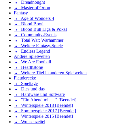
↳ Dreadnought
↳ Master of Orion
Fantasy
↳ Age of Wonders 4
↳ Blood Bowl
↳ Blood Bull Liga & Pokal
↳ Community-Events
↳ Total War: Warhammer
↳ Weitere Fantasy-Spiele
↳ Endless Legend
Andere Spielwelten
↳ We Are Football
↳ Hearthstone
↳ Weitere Titel in anderen Spielwelten
Plauderecke
↳ Spieltage
↳ Dies und das
↳ Hardware und Software
↳ "Ein Abend mit …" [Beendet]
↳ Winterspiele 2018 [Beendet]
↳ Sommerspiele 2017 [Beendet]
↳ Winterspiele 2015 [Beendet]
↳ Wunschzettel