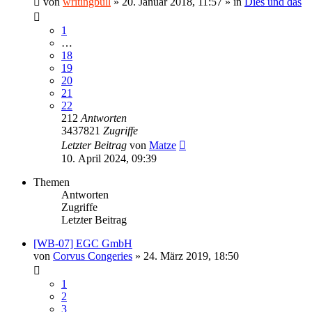
von
writingbull
»
20. Januar 2018, 11:57
» in
Dies und das
1
…
18
19
20
21
22
212
Antworten
3437821
Zugriffe
Letzter Beitrag
von
Matze
10. April 2024, 09:39
Themen
Antworten
Zugriffe
Letzter Beitrag
[WB-07] EGC GmbH
von
Corvus Congeries
»
24. März 2019, 18:50
1
2
3