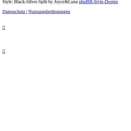
Style: Black-Silver-Split by Joyce&Luna
phpBB-Style-Design
Datenschutz
|
Nutzungsbedingungen