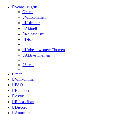
Schnellzugriff
Orden
Willkommen
Kalender
Aktuell
Releaseliste
Discord
Unbeantwortete Themen
Aktive Themen
Suche
Orden
Willkommen
FAQ
Kalender
Aktuell
Releaseliste
Discord
Anmelden