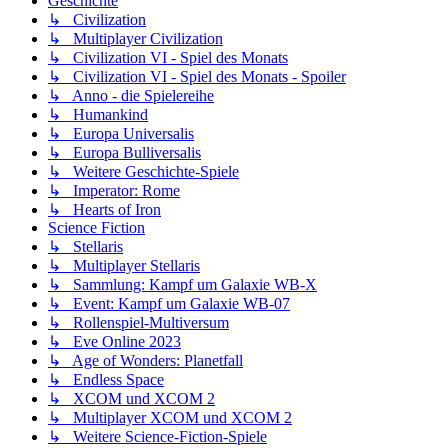
Geschichte
↳ Civilization
↳ Multiplayer Civilization
↳ Civilization VI - Spiel des Monats
↳ Civilization VI - Spiel des Monats - Spoiler
↳ Anno - die Spielereihe
↳ Humankind
↳ Europa Universalis
↳ Europa Bulliversalis
↳ Weitere Geschichte-Spiele
↳ Imperator: Rome
↳ Hearts of Iron
Science Fiction
↳ Stellaris
↳ Multiplayer Stellaris
↳ Sammlung: Kampf um Galaxie WB-X
↳ Event: Kampf um Galaxie WB-07
↳ Rollenspiel-Multiversum
↳ Eve Online 2023
↳ Age of Wonders: Planetfall
↳ Endless Space
↳ XCOM und XCOM 2
↳ Multiplayer XCOM und XCOM 2
↳ Weitere Science-Fiction-Spiele