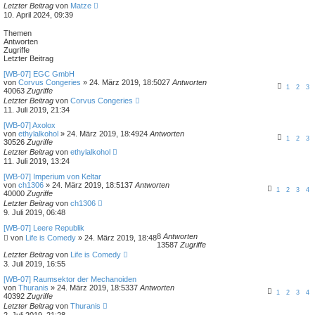
Letzter Beitrag
von
Matze
10. April 2024, 09:39
Themen
Antworten
Zugriffe
Letzter Beitrag
[WB-07] EGC GmbH
von
Corvus Congeries
»
24. März 2019, 18:50
27
Antworten
1
2
3
40063
Zugriffe
Letzter Beitrag
von
Corvus Congeries
11. Juli 2019, 21:34
[WB-07] Axolox
von
ethylalkohol
»
24. März 2019, 18:49
24
Antworten
1
2
3
30526
Zugriffe
Letzter Beitrag
von
ethylalkohol
11. Juli 2019, 13:24
[WB-07] Imperium von Keltar
von
ch1306
»
24. März 2019, 18:51
37
Antworten
1
2
3
4
40000
Zugriffe
Letzter Beitrag
von
ch1306
9. Juli 2019, 06:48
[WB-07] Leere Republik
8
Antworten
von
Life is Comedy
»
24. März 2019, 18:48
13587
Zugriffe
Letzter Beitrag
von
Life is Comedy
3. Juli 2019, 16:55
[WB-07] Raumsektor der Mechanoiden
von
Thuranis
»
24. März 2019, 18:53
37
Antworten
1
2
3
4
40392
Zugriffe
Letzter Beitrag
von
Thuranis
2. Juli 2019, 21:28