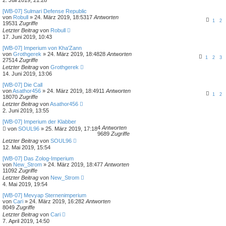
[WB-07] Sulmari Defense Republic
von
Robull
»
24. März 2019, 18:53
17
Antworten
1
2
19531
Zugriffe
Letzter Beitrag
von
Robull
17. Juni 2019, 10:43
[WB-07] Imperium von Kha'Zann
von
Grothgerek
»
24. März 2019, 18:48
28
Antworten
1
2
3
27514
Zugriffe
Letzter Beitrag
von
Grothgerek
14. Juni 2019, 13:06
[WB-07] Die Call
von
Asathor456
»
24. März 2019, 18:49
11
Antworten
1
2
18070
Zugriffe
Letzter Beitrag
von
Asathor456
2. Juni 2019, 13:55
[WB-07] Imperium der Klabber
4
Antworten
von
SOUL96
»
25. März 2019, 17:18
9689
Zugriffe
Letzter Beitrag
von
SOUL96
12. Mai 2019, 15:54
[WB-07] Das Zolog-Imperium
von
New_Strom
»
24. März 2019, 18:47
7
Antworten
11092
Zugriffe
Letzter Beitrag
von
New_Strom
4. Mai 2019, 19:54
[WB-07] Mevyap Sternenimperium
von
Cari
»
24. März 2019, 16:28
2
Antworten
8049
Zugriffe
Letzter Beitrag
von
Cari
7. April 2019, 14:50