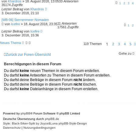
von
Khardros
»
18. August 2018, 13:05
33
Antworten
1
2
3
4
35174
Zugriffe
Letzter Beitrag
von
Khardros
3. Dezember 2018, 21:10
[WB-06] Sternenmeer-Nomaden
11
Antworten
von
Icefire
»
18. August 2018, 23:35
1
2
17561
Zugriffe
Letzter Beitrag
von
Icefire
3. Dezember 2018, 15:36
Neues Thema
1
119 Themen
2
3
4
5
Gehe zu
Zurück zur Foren-Übersicht
Berechtigungen in diesem Forum
Du darfst
keine
neuen Themen in diesem Forum erstellen.
Du darfst
keine
Antworten zu Themen in diesem Forum erstellen.
Du darfst deine Beiträge in diesem Forum
nicht
ändern.
Du darfst deine Beiträge in diesem Forum
nicht
löschen.
Du darfst
keine
Dateianhänge in diesem Forum erstellen.
Portal
Foren-Übersicht
Alle Zeiten sind
UTC+02:0
Powered by
phpBB
® Forum Software © phpBB Limited
Deutsche Übersetzung durch
phpBB.de
Style: Black-Silver-Split by Joyce&Luna
phpBB-Style-Design
Datenschutz
|
Nutzungsbedingungen