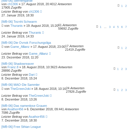
[WB-06] Sternengarde
von
ch1306
»
17. August 2018, 20:40
12
Antworten
1
2
17905
Zugriffe
Letzter Beitrag
von
ch1306
27. Januar 2019, 18:30
[WB-06] Teznhi Schwarm
61
Antworten
von
Thuranis
»
19. August 2018, 15:20
1
…
3
4
5
6
7
59692
Zugriffe
Letzter Beitrag
von
Thuranis
24. Januar 2019, 14:33
[WB-06] Die Ovnok Forschungsliga
17
Antworten
von
Game_Allianz
»
17. August 2018, 23:00
1
2
21419
Zugriffe
Letzter Beitrag
von
Game_Allianz
23. Dezember 2018, 11:20
[WB-06] Shadowreaver
von
Franz.8
»
18. August 2018, 10:36
23
Antworten
1
2
3
28890
Zugriffe
Letzter Beitrag
von
Dari
8. Dezember 2018, 15:24
[WB-06] MAO-Die Sammler
24
Antworten
von
TheGreenJoki
»
18. August 2018, 10:16
1
2
3
27826
Zugriffe
Letzter Beitrag
von
TheGreenJoki
8. Dezember 2018, 13:26
[WB-06] Das namenlose Grauen
von
Asathor456
»
6. Dezember 2018, 09:44
1
Antworten
7086
Zugriffe
Letzter Beitrag
von
Asathor456
7. Dezember 2018, 18:30
[WB-06] Free Sthian League