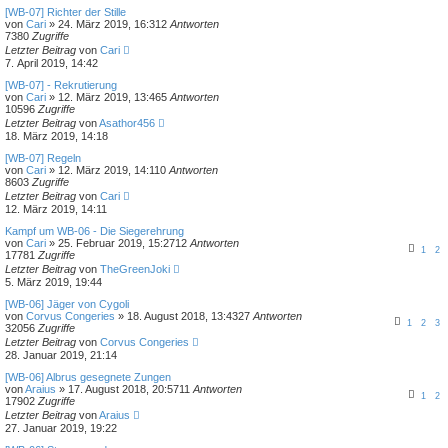
[WB-07] Richter der Stille
von
Cari
»
24. März 2019, 16:31
2
Antworten
7380
Zugriffe
Letzter Beitrag
von
Cari
7. April 2019, 14:42
[WB-07] - Rekrutierung
von
Cari
»
12. März 2019, 13:46
5
Antworten
10596
Zugriffe
Letzter Beitrag
von
Asathor456
18. März 2019, 14:18
[WB-07] Regeln
von
Cari
»
12. März 2019, 14:11
0
Antworten
8603
Zugriffe
Letzter Beitrag
von
Cari
12. März 2019, 14:11
Kampf um WB-06 - Die Siegerehrung
von
Cari
»
25. Februar 2019, 15:27
12
Antworten
1
2
17781
Zugriffe
Letzter Beitrag
von
TheGreenJoki
5. März 2019, 19:44
[WB-06] Jäger von Cygoli
von
Corvus Congeries
»
18. August 2018, 13:43
27
Antworten
1
2
3
32056
Zugriffe
Letzter Beitrag
von
Corvus Congeries
28. Januar 2019, 21:14
[WB-06] Albrus gesegnete Zungen
von
Araius
»
17. August 2018, 20:57
11
Antworten
1
2
17902
Zugriffe
Letzter Beitrag
von
Araius
27. Januar 2019, 19:22