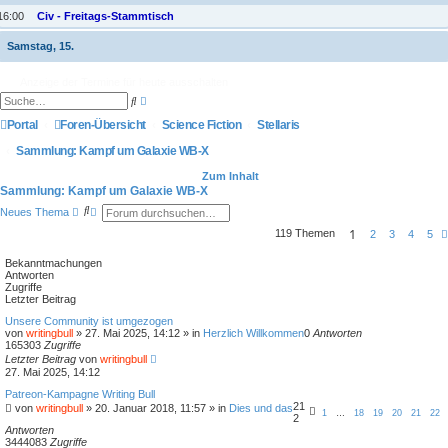
16:00
Civ - Freitags-Stammtisch
Samstag, 15.
Anzeige der Termine für heute ausschalten
E
S
r
u
w
Portal
Foren-Übersicht
c
Science Fiction
Stellaris
e
h
i
e
Sammlung: Kampf um Galaxie WB-X
t
e
Zum Inhalt
r
Sammlung: Kampf um Galaxie WB-X
t
e
S
E
Neues Thema
S
u
r
u
1
119 Themen
c
w
2
3
4
5
c
h
e
h
e
i
Bekanntmachungen
e
t
Antworten
e
Zugriffe
r
Letzter Beitrag
t
e
Unsere Community ist umgezogen
S
von
writingbull
»
27. Mai 2025, 14:12
» in
Herzlich Willkommen
0
Antworten
u
165303
Zugriffe
c
Letzter Beitrag
von
writingbull
h
27. Mai 2025, 14:12
e
Patreon-Kampagne Writing Bull
21
von
writingbull
»
20. Januar 2018, 11:57
» in
Dies und das
1
…
18
19
20
21
22
2
Antworten
3444083
Zugriffe