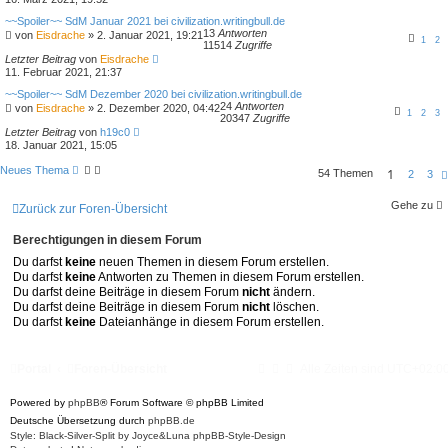
~~Spoiler~~ SdM Januar 2021 bei civilization.writingbull.de
13
Antworten
von
Eisdrache
»
2. Januar 2021, 19:21
1
2
11514
Zugriffe
Letzter Beitrag
von
Eisdrache
11. Februar 2021, 21:37
~~Spoiler~~ SdM Dezember 2020 bei civilization.writingbull.de
24
Antworten
von
Eisdrache
»
2. Dezember 2020, 04:42
1
2
3
20347
Zugriffe
Letzter Beitrag
von
h19c0
18. Januar 2021, 15:05
Neues Thema
1
54 Themen
2
3
Gehe zu
Zurück zur Foren-Übersicht
Berechtigungen in diesem Forum
Du darfst
keine
neuen Themen in diesem Forum erstellen.
Du darfst
keine
Antworten zu Themen in diesem Forum erstellen.
Du darfst deine Beiträge in diesem Forum
nicht
ändern.
Du darfst deine Beiträge in diesem Forum
nicht
löschen.
Du darfst
keine
Dateianhänge in diesem Forum erstellen.
Portal
Foren-Übersicht
Alle Zeiten sind
UTC+02:0
Powered by
phpBB
® Forum Software © phpBB Limited
Deutsche Übersetzung durch
phpBB.de
Style: Black-Silver-Split by Joyce&Luna
phpBB-Style-Design