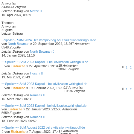
Antworten
3438143
Zugriffe
Letzter Beitrag
von
Matze
10. April 2024, 09:39
Themen
Antworten
Zugriffe
Letzter Beitrag
--Spoiler-- SdM 2024 Der Vampirkrieg bei civilization.writingbull.de
von
North Bowman
»
29. September 2024, 13:26
7
Antworten
8548
Zugriffe
Letzter Beitrag
von
North Bowman
14. Januar 2025, 11:10
~~Spoiler~~ SdM 2023 Kapitel III bei civilization.writingbull.de
19
Antworten
von
Eisdrache
»
27. April 2023, 19:04
1
2
20076
Zugriffe
Letzter Beitrag
von
Hoschi
19. Mai 2023, 23:43
~~Spoiler~~ SdM 2023 Kapitel II bei civilization.writingbull.de
17
Antworten
von
Eisdrache
»
19. Februar 2023, 18:31
1
2
10876
Zugriffe
Letzter Beitrag
von
Ramses
16. März 2023, 06:08
~~Spoiler~~ SdM 2023 Kapitel I bei civilization.writingbull.de
von
Eisdrache
»
22. Januar 2023, 23:56
8
Antworten
5659
Zugriffe
Letzter Beitrag
von
Ramses
18. Februar 2023, 05:52
~~Spoiler~~ SdM August 2022 bei civilization.writingbull.de
7
Antworten
von
Eisdrache
»
7. August 2022, 17:43