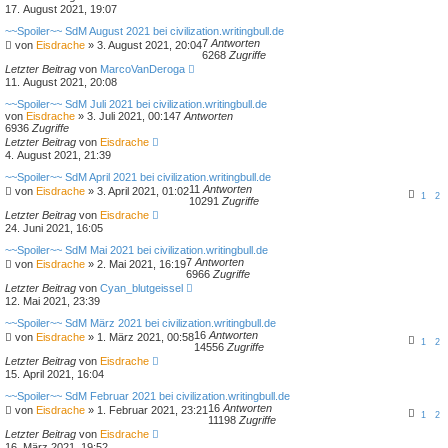
17. August 2021, 19:07
~~Spoiler~~ SdM August 2021 bei civilization.writingbull.de
7
Antworten
von
Eisdrache
»
3. August 2021, 20:04
6268
Zugriffe
Letzter Beitrag
von
MarcoVanDeroga
11. August 2021, 20:08
~~Spoiler~~ SdM Juli 2021 bei civilization.writingbull.de
von
Eisdrache
»
3. Juli 2021, 00:14
7
Antworten
6936
Zugriffe
Letzter Beitrag
von
Eisdrache
4. August 2021, 21:39
~~Spoiler~~ SdM April 2021 bei civilization.writingbull.de
11
Antworten
von
Eisdrache
»
3. April 2021, 01:02
1
2
10291
Zugriffe
Letzter Beitrag
von
Eisdrache
24. Juni 2021, 16:05
~~Spoiler~~ SdM Mai 2021 bei civilization.writingbull.de
7
Antworten
von
Eisdrache
»
2. Mai 2021, 16:19
6966
Zugriffe
Letzter Beitrag
von
Cyan_blutgeissel
12. Mai 2021, 23:39
~~Spoiler~~ SdM März 2021 bei civilization.writingbull.de
16
Antworten
von
Eisdrache
»
1. März 2021, 00:58
1
2
14556
Zugriffe
Letzter Beitrag
von
Eisdrache
15. April 2021, 16:04
~~Spoiler~~ SdM Februar 2021 bei civilization.writingbull.de
16
Antworten
von
Eisdrache
»
1. Februar 2021, 23:21
1
2
11198
Zugriffe
Letzter Beitrag
von
Eisdrache
16. März 2021, 19:52