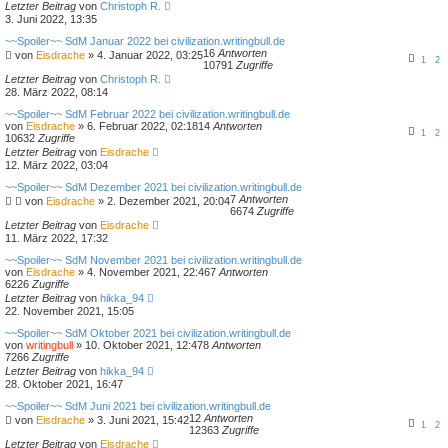
Letzter Beitrag
von
Christoph R.
3. Juni 2022, 13:35
~~Spoiler~~ SdM Januar 2022 bei civilization.writingbull.de
16
Antworten
von
Eisdrache
»
4. Januar 2022, 03:25
1
2
10791
Zugriffe
Letzter Beitrag
von
Christoph R.
28. März 2022, 08:14
~~Spoiler~~ SdM Februar 2022 bei civilization.writingbull.de
von
Eisdrache
»
6. Februar 2022, 02:18
14
Antworten
1
2
10632
Zugriffe
Letzter Beitrag
von
Eisdrache
12. März 2022, 03:04
~~Spoiler~~ SdM Dezember 2021 bei civilization.writingbull.de
7
Antworten
von
Eisdrache
»
2. Dezember 2021, 20:04
6674
Zugriffe
Letzter Beitrag
von
Eisdrache
11. März 2022, 17:32
~~Spoiler~~ SdM November 2021 bei civilization.writingbull.de
von
Eisdrache
»
4. November 2021, 22:46
7
Antworten
6226
Zugriffe
Letzter Beitrag
von
hikka_94
22. November 2021, 15:05
~~Spoiler~~ SdM Oktober 2021 bei civilization.writingbull.de
von
writingbull
»
10. Oktober 2021, 12:47
8
Antworten
7266
Zugriffe
Letzter Beitrag
von
hikka_94
28. Oktober 2021, 16:47
~~Spoiler~~ SdM Juni 2021 bei civilization.writingbull.de
12
Antworten
von
Eisdrache
»
3. Juni 2021, 15:42
1
2
12363
Zugriffe
Letzter Beitrag
von
Eisdrache