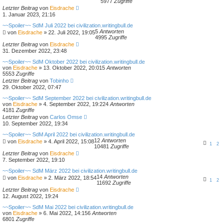
5977
Zugriffe
Letzter Beitrag
von
Eisdrache
1. Januar 2023, 21:16
~~Spoiler~~ SdM Juli 2022 bei civilization.writingbull.de
5
Antworten
von
Eisdrache
»
22. Juli 2022, 19:05
4995
Zugriffe
Letzter Beitrag
von
Eisdrache
31. Dezember 2022, 23:48
~~Spoiler~~ SdM Oktober 2022 bei civilization.writingbull.de
von
Eisdrache
»
13. Oktober 2022, 20:01
5
Antworten
5553
Zugriffe
Letzter Beitrag
von
Tobinho
29. Oktober 2022, 07:47
~~Spoiler~~ SdM September 2022 bei civilization.writingbull.de
von
Eisdrache
»
4. September 2022, 19:22
4
Antworten
4181
Zugriffe
Letzter Beitrag
von
Carlos Omse
10. September 2022, 19:34
~~Spoiler~~ SdM April 2022 bei civilization.writingbull.de
12
Antworten
von
Eisdrache
»
4. April 2022, 15:08
1
2
10481
Zugriffe
Letzter Beitrag
von
Eisdrache
7. September 2022, 19:10
~~Spoiler~~ SdM März 2022 bei civilization.writingbull.de
14
Antworten
von
Eisdrache
»
2. März 2022, 18:54
1
2
11692
Zugriffe
Letzter Beitrag
von
Eisdrache
12. August 2022, 19:24
~~Spoiler~~ SdM Mai 2022 bei civilization.writingbull.de
von
Eisdrache
»
6. Mai 2022, 14:15
6
Antworten
6801
Zugriffe