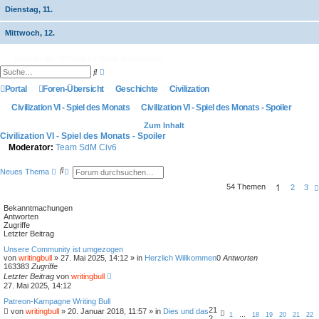
Dienstag, 11.
Mittwoch, 12.
Anzeige der Termine für heute ausschalten
E
S
r
u
w
Portal
Foren-Übersicht
c
Geschichte
Civilization
e
h
i
e
Civilization VI - Spiel des Monats
Civilization VI - Spiel des Monats - Spoiler
t
e
Zum Inhalt
r
Civilization VI - Spiel des Monats - Spoiler
t
e
Moderator:
Team SdM Civ6
S
u
S
E
c
Neues Thema
u
r
h
1
54 Themen
c
w
2
3
e
h
e
e
i
Bekanntmachungen
t
Antworten
e
Zugriffe
r
Letzter Beitrag
t
e
Unsere Community ist umgezogen
S
von
writingbull
»
27. Mai 2025, 14:12
» in
Herzlich Willkommen
0
Antworten
u
163383
Zugriffe
c
Letzter Beitrag
von
writingbull
h
27. Mai 2025, 14:12
e
Patreon-Kampagne Writing Bull
21
von
writingbull
»
20. Januar 2018, 11:57
» in
Dies und das
1
…
18
19
20
21
22
2