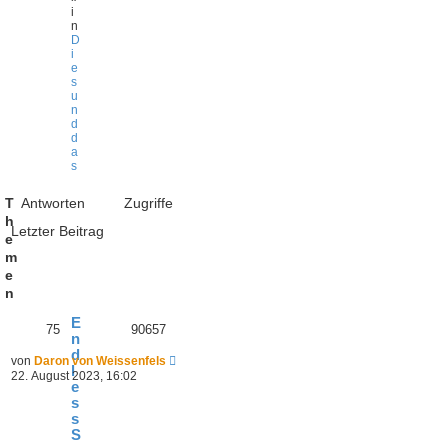
i
n
D
i
e
s
u
n
d
d
a
s
T
Antworten
Zugriffe
h
Letzter Beitrag
e
m
e
n
E
75
90657
n
d
von
Daron von Weissenfels
l
22. August 2023, 16:02
e
s
s
S