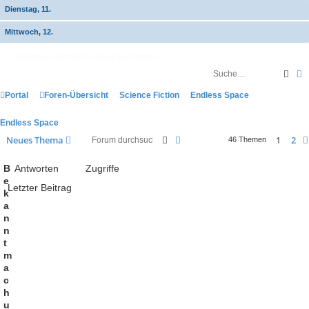
Dienstag, 11.
Mittwoch, 12.
Anzeige der Termine für heute ausschalten
Such
E
Portal
Foren-Übersicht
Science Fiction
Endless Space
Endless Space
Suche
Erweiterte Suche
Neues Thema
1
2
46 Themen
B
Antworten
Zugriffe
e
Letzter Beitrag
k
a
n
n
t
m
a
c
h
u