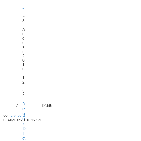
.
J
.
»
8
.
A
u
g
u
s
t
2
0
1
8
,
1
2
:
3
4
N
7
12386
e
u
von
crylive
e
8. August 2018, 22:54
r
D
L
C