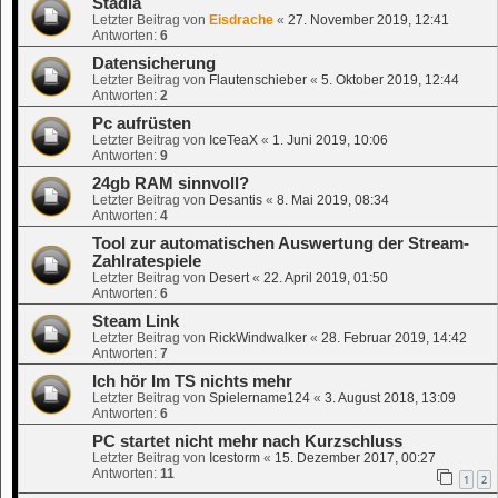
Stadia
Letzter Beitrag von
Eisdrache
«
27. November 2019, 12:41
Antworten:
6
Datensicherung
Letzter Beitrag von
Flautenschieber
«
5. Oktober 2019, 12:44
Antworten:
2
Pc aufrüsten
Letzter Beitrag von
IceTeaX
«
1. Juni 2019, 10:06
Antworten:
9
24gb RAM sinnvoll?
Letzter Beitrag von
Desantis
«
8. Mai 2019, 08:34
Antworten:
4
Tool zur automatischen Auswertung der Stream-
Zahlratespiele
Letzter Beitrag von
Desert
«
22. April 2019, 01:50
Antworten:
6
Steam Link
Letzter Beitrag von
RickWindwalker
«
28. Februar 2019, 14:42
Antworten:
7
Ich hör Im TS nichts mehr
Letzter Beitrag von
Spielername124
«
3. August 2018, 13:09
Antworten:
6
PC startet nicht mehr nach Kurzschluss
Letzter Beitrag von
Icestorm
«
15. Dezember 2017, 00:27
Antworten:
11
1
2