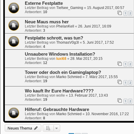
Externe Festplatte
Letzter Beitrag von
Tiefsee_Gaming
«
15. August 2017, 00:57
Antworten:
10
1
2
Neue Maus muss her
Letzter Beitrag von
PhelanKell
«
26. Juni 2017, 16:09
Antworten:
3
Festplatte schrott, was tun?
Letzter Beitrag von
ThomasV0g3l
«
5. Juni 2017, 17:52
Antworten:
4
Unsaubere Windows Installation?
Letzter Beitrag von
luxi68
«
28. Mai 2017, 20:15
Antworten:
12
1
2
Tower oder doch ein Gaminglaptop?
Letzter Beitrag von
Marko Schmied
«
7. März 2017, 15:55
Antworten:
19
1
2
Wo kauft Ihr Eure Hardware????
Letzter Beitrag von
wolle
«
13. Februar 2017, 13:43
Antworten:
19
1
2
Hilferuf: Gebrauchte Hardware
Letzter Beitrag von
Marko Schmied
«
10. November 2016, 17:22
Antworten:
8
Neues Thema