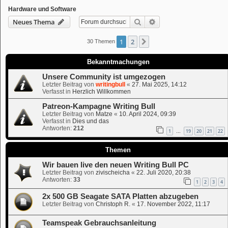
Hardware und Software
Suche
Erweiterte Suche
Neues Thema
1
2
Nächste
30 Themen
Bekanntmachungen
Unsere Community ist umgezogen
Letzter Beitrag von
writingbull
«
27. Mai 2025, 14:12
Verfasst in
Herzlich Willkommen
Patreon-Kampagne Writing Bull
Letzter Beitrag von
Matze
«
10. April 2024, 09:39
Verfasst in
Dies und das
Antworten:
212
1
19
20
21
22
…
Themen
Wir bauen live den neuen Writing Bull PC
Letzter Beitrag von
zivischeicha
«
22. Juli 2020, 20:38
Antworten:
33
1
2
3
4
2x 500 GB Seagate SATA Platten abzugeben
Letzter Beitrag von
Christoph R.
«
17. November 2022, 11:17
Teamspeak Gebrauchsanleitung