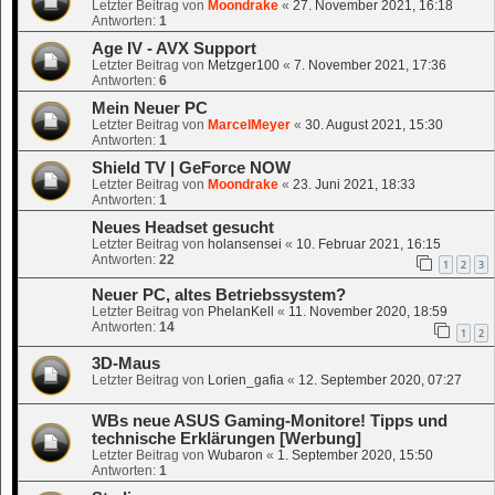
Letzter Beitrag von
Moondrake
«
27. November 2021, 16:18
Antworten:
1
Age IV - AVX Support
Letzter Beitrag von
Metzger100
«
7. November 2021, 17:36
Antworten:
6
Mein Neuer PC
Letzter Beitrag von
MarcelMeyer
«
30. August 2021, 15:30
Antworten:
1
Shield TV | GeForce NOW
Letzter Beitrag von
Moondrake
«
23. Juni 2021, 18:33
Antworten:
1
Neues Headset gesucht
Letzter Beitrag von
holansensei
«
10. Februar 2021, 16:15
Antworten:
22
1
2
3
Neuer PC, altes Betriebssystem?
Letzter Beitrag von
PhelanKell
«
11. November 2020, 18:59
Antworten:
14
1
2
3D-Maus
Letzter Beitrag von
Lorien_gafia
«
12. September 2020, 07:27
WBs neue ASUS Gaming-Monitore! Tipps und
technische Erklärungen [Werbung]
Letzter Beitrag von
Wubaron
«
1. September 2020, 15:50
Antworten:
1