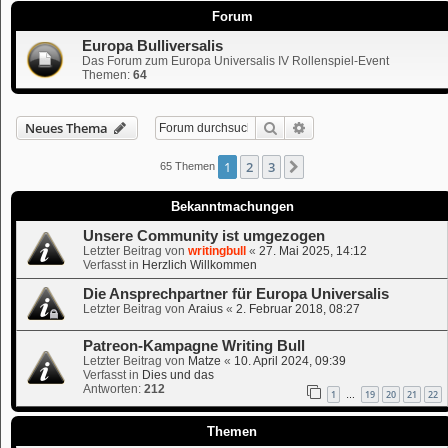
Forum
Europa Bulliversalis
Das Forum zum Europa Universalis IV Rollenspiel-Event
Themen:
64
Suche
Erweiterte Suche
Neues Thema
1
2
3
Nächste
65 Themen
Bekanntmachungen
Unsere Community ist umgezogen
Letzter Beitrag von
writingbull
«
27. Mai 2025, 14:12
Verfasst in
Herzlich Willkommen
Die Ansprechpartner für Europa Universalis
Letzter Beitrag von
Araius
«
2. Februar 2018, 08:27
Patreon-Kampagne Writing Bull
Letzter Beitrag von
Matze
«
10. April 2024, 09:39
Verfasst in
Dies und das
Antworten:
212
1
19
20
21
22
…
Themen