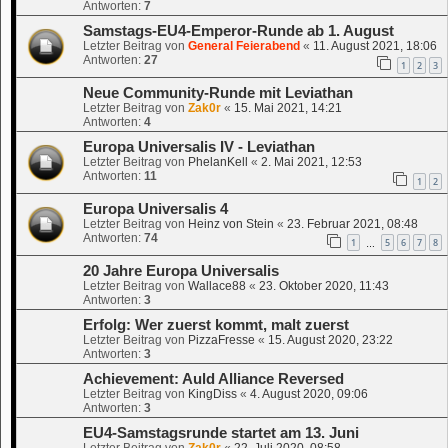
Antworten:
7
Samstags-EU4-Emperor-Runde ab 1. August
Letzter Beitrag von
General Feierabend
«
11. August 2021, 18:06
Antworten:
27
1
2
3
Neue Community-Runde mit Leviathan
Letzter Beitrag von
Zak0r
«
15. Mai 2021, 14:21
Antworten:
4
Europa Universalis IV - Leviathan
Letzter Beitrag von
PhelanKell
«
2. Mai 2021, 12:53
Antworten:
11
1
2
Europa Universalis 4
Letzter Beitrag von
Heinz von Stein
«
23. Februar 2021, 08:48
Antworten:
74
1
5
6
7
8
…
20 Jahre Europa Universalis
Letzter Beitrag von
Wallace88
«
23. Oktober 2020, 11:43
Antworten:
3
Erfolg: Wer zuerst kommt, malt zuerst
Letzter Beitrag von
PizzaFresse
«
15. August 2020, 23:22
Antworten:
3
Achievement: Auld Alliance Reversed
Letzter Beitrag von
KingDiss
«
4. August 2020, 09:06
Antworten:
3
EU4-Samstagsrunde startet am 13. Juni
Letzter Beitrag von
Zak0r
«
22. Juli 2020, 08:58