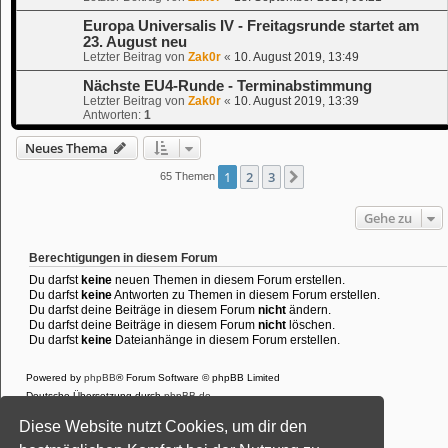
Europa Universalis IV - Freitagsrunde startet am
23. August neu
Letzter Beitrag von
Zak0r
«
10. August 2019, 13:49
Nächste EU4-Runde - Terminabstimmung
Letzter Beitrag von
Zak0r
«
10. August 2019, 13:39
Antworten:
1
Neues Thema
1
2
3
Nächste
65 Themen
Gehe zu
Berechtigungen in diesem Forum
Du darfst
keine
neuen Themen in diesem Forum erstellen.
Du darfst
keine
Antworten zu Themen in diesem Forum erstellen.
Du darfst deine Beiträge in diesem Forum
nicht
ändern.
Du darfst deine Beiträge in diesem Forum
nicht
löschen.
Du darfst
keine
Dateianhänge in diesem Forum erstellen.
Powered by
phpBB
® Forum Software © phpBB Limited
Deutsche Übersetzung durch
phpBB.de
Style: Black-Silver-Split by Joyce&Luna
phpBB-Style-Design
Diese Website nutzt Cookies, um dir den
Datenschutz
|
Nutzungsbedingungen