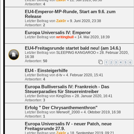
Antworten:
4
EU4-Emperor-MP-Runde, Start am 9.6. zum
Release
Letzter Beitrag von
Zak0r
«
9. Juni 2020, 23:38
Antworten:
2
Europa Universalis IV: Emperor
Letzter Beitrag von
writingbull
«
14. Mai 2020, 18:39
EU4-Freitagsrunde startet bald neu! (am 14.6.)
Letzter Beitrag von
SLEEPING KANGAROO
«
28. Februar 2020,
16:38
Antworten:
50
1
2
3
4
5
6
EU4 - Einsteigerhilfe
Letzter Beitrag von
d-tv
«
4. Februar 2020, 15:41
Antworten:
4
Europa Bulliversalis IV: Frankreich - Das
Steuerparadies für Steuereintreiber
Letzter Beitrag von
KingDiss
«
28. Januar 2020, 16:41
Antworten:
3
Erfolg " Der Chrysanthementhron"
Letzter Beitrag von
Werwolf_2000
«
4. Oktober 2019, 16:38
Antworten:
1
Europa Universalis IV - neuer Patch, neue
Freitagsrunde 27.9.
Letzter Beitrag von
Zak0r
«
18. September 2019, 09:21