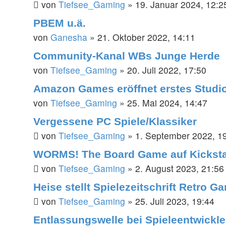
von
Tiefsee_Gaming
»
19. Januar 2024, 12:2
PBEM u.ä.
von
Ganesha
»
21. Oktober 2022, 14:11
Community-Kanal WBs Junge Herde
von
Tiefsee_Gaming
»
20. Juli 2022, 17:50
Amazon Games eröffnet erstes Studio
von
Tiefsee_Gaming
»
25. Mai 2024, 14:47
Vergessene PC Spiele/Klassiker
von
Tiefsee_Gaming
»
1. September 2022, 1
WORMS! The Board Game auf Kicksta
von
Tiefsee_Gaming
»
2. August 2023, 21:56
Heise stellt Spielezeitschrift Retro G
von
Tiefsee_Gaming
»
25. Juli 2023, 19:44
Entlassungswelle bei Spieleentwickle