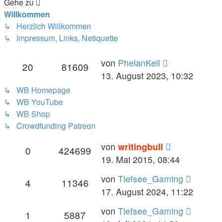
Gehe zu
Willkommen
↳ Herzlich Willkommen
↳ Impressum, Links, Netiquette
von
PhelanKell
20
81609
13. August 2023, 10:32
↳ WB Homepage
↳ WB YouTube
↳ WB Shop
↳ Crowdfunding Patreon
von
writingbull
0
424699
19. Mai 2015, 08:44
von
Tiefsee_Gaming
4
11346
17. August 2024, 11:22
von
Tiefsee_Gaming
1
5887