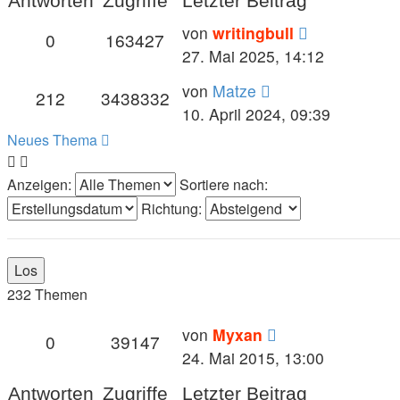
Antworten
Zugriffe
Letzter Beitrag
von
writingbull
0
163427
27. Mai 2025, 14:12
von
Matze
212
3438332
10. April 2024, 09:39
Neues Thema
Anzeigen:
Sortiere nach:
Richtung:
232 Themen
von
Myxan
0
39147
24. Mai 2015, 13:00
Antworten
Zugriffe
Letzter Beitrag