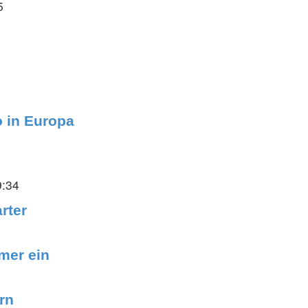
5
 in Europa
9:34
rter
amer ein
rn