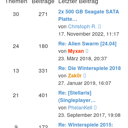
Themen
Beiträge
Letzter Beitrag
2x 500 GB Seagate SATA
30
271
Platte…
Neuester
von
Christoph R.
Beitrag
17. November 2022, 11:17
Re: Alien Swarm [24.04]
24
180
Neuester
von
Myxan
Beitrag
23. März 2018, 20:37
Re: Die Winterspiele 2018
13
331
Neuester
von
Zak0r
Beitrag
27. Januar 2019, 16:07
Re: [Stellaris]
21
401
(Singleplayer…
Neuester
von
PhelanKell
Beitrag
23. September 2017, 19:08
Re: Winterspiele 2015:
9
172