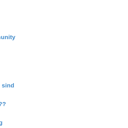
unity
 sind
??
g