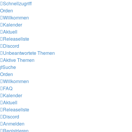
Schnellzugriff
Orden
Willkommen
Kalender
Aktuell
Releaseliste
Discord
Unbeantwortete Themen
Aktive Themen
Suche
Orden
Willkommen
FAQ
Kalender
Aktuell
Releaseliste
Discord
Anmelden
Registrieren