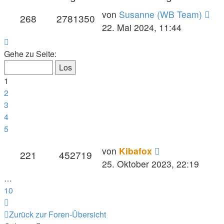
von
Susanne (WB Team)
268
2781350
22. Mai 2024, 11:44
Seite
1
Gehe zu Seite:
von
10
1
2
3
4
5
von
Kibafox
221
452719
25. Oktober 2023, 22:19
…
10
Nächste
Zurück zur Foren-Übersicht