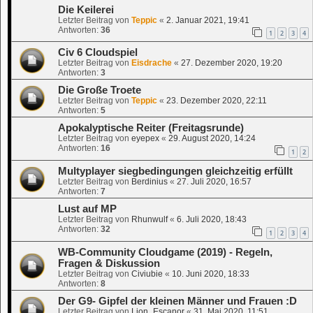
Die Keilerei
Letzter Beitrag von
Teppic
«
2. Januar 2021, 19:41
Antworten:
36
1
2
3
4
Civ 6 Cloudspiel
Letzter Beitrag von
Eisdrache
«
27. Dezember 2020, 19:20
Antworten:
3
Die Große Troete
Letzter Beitrag von
Teppic
«
23. Dezember 2020, 22:11
Antworten:
5
Apokalyptische Reiter (Freitagsrunde)
Letzter Beitrag von
eyepex
«
29. August 2020, 14:24
Antworten:
16
1
2
Multyplayer siegbedingungen gleichzeitig erfüllt
Letzter Beitrag von
Berdinius
«
27. Juli 2020, 16:57
Antworten:
7
Lust auf MP
Letzter Beitrag von
Rhunwulf
«
6. Juli 2020, 18:43
Antworten:
32
1
2
3
4
WB-Community Cloudgame (2019) - Regeln,
Fragen & Diskussion
Letzter Beitrag von
Civiubie
«
10. Juni 2020, 18:33
Antworten:
8
Der G9- Gipfel der kleinen Männer und Frauen :D
Letzter Beitrag von
Lion_Escanor
«
31. Mai 2020, 11:51