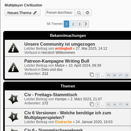
Multiplayer Civilization
Suche
Erweiterte Suche
Neues Thema
1
2
3
Nächste
58 Themen
Bekanntmachungen
Unsere Community ist umgezogen
Letzter Beitrag von
writingbull
«
27. Mai 2025, 14:12
Verfasst in
Herzlich Willkommen
Patreon-Kampagne Writing Bull
Letzter Beitrag von
Matze
«
10. April 2024, 09:39
Verfasst in
Dies und das
Antworten:
212
1
19
20
21
22
…
Themen
Civ - Freitags-Stammtisch
Letzter Beitrag von
Hampe
«
2. März 2023, 21:07
Antworten:
172
1
15
16
17
18
…
Civ 6 Versionen - Welche benötige ich zum
Multiplayerspielen?
Letzter Beitrag von
Eisdrache
«
24. Januar 2020, 19:03
Civ 6 - Stammtischregelwerk