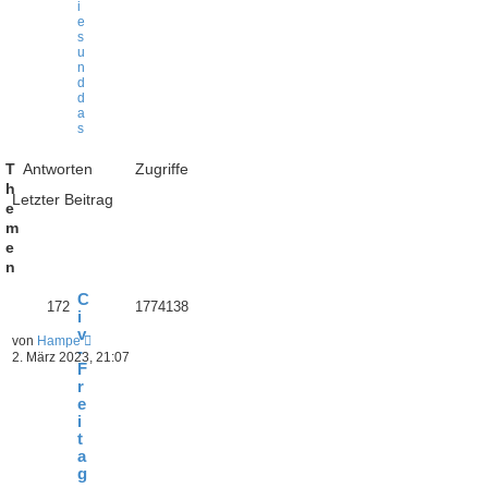
i
e
s
u
n
d
d
a
s
T
Antworten
Zugriffe
h
Letzter Beitrag
e
m
e
n
C
172
1774138
i
v
von
Hampe
-
2. März 2023, 21:07
F
r
e
i
t
a
g