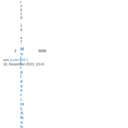
r
2
0
1
9
,
1
9
:
4
7
M
3
9098
u
l
von
buster999
t
16. Dezember 2023, 10:41
i
p
l
a
y
e
r
i
m
L
A
N
o
h