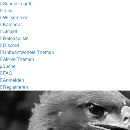
Schnellzugriff
Orden
Willkommen
Kalender
Aktuell
Releaseliste
Discord
Unbeantwortete Themen
Aktive Themen
Suche
FAQ
Anmelden
Registrieren