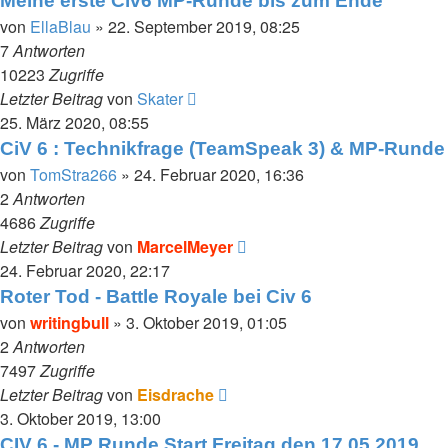
Meine erste Civ6 MP-Runde bis zum Ende
von
EllaBlau
»
22. September 2019, 08:25
7
Antworten
10223
Zugriffe
Letzter Beitrag
von
Skater
25. März 2020, 08:55
CiV 6 : Technikfrage (TeamSpeak 3) & MP-Runde
von
TomStra266
»
24. Februar 2020, 16:36
2
Antworten
4686
Zugriffe
Letzter Beitrag
von
MarcelMeyer
24. Februar 2020, 22:17
Roter Tod - Battle Royale bei Civ 6
von
writingbull
»
3. Oktober 2019, 01:05
2
Antworten
7497
Zugriffe
Letzter Beitrag
von
Eisdrache
3. Oktober 2019, 13:00
CIV 6 - MP Runde Start Freitag den 17.05.2019