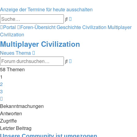
Anzeige der Termine für heute ausschalten
Erweiterte
Suche
Suche
Portal
Foren-Übersicht
Geschichte
Civilization
Multiplayer
Civilization
Multiplayer Civilization
Neues Thema
Erweiterte
Suche
Suche
58 Themen
1
2
3
Nächste
Bekanntmachungen
Antworten
Zugriffe
Letzter Beitrag
Unsere Community ist umgezogen