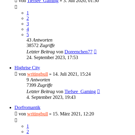
von
Tiefsee_Gaming
»
3. Juli 2020, 01:30
1
2
3
4
5
43
Antworten
38572
Zugriffe
Letzter Beitrag
von
Doreenchen77
24. September 2023, 17:53
Highrise City
von
writingbull
»
14. Juli 2021, 15:24
9
Antworten
7399
Zugriffe
Letzter Beitrag
von
Tiefsee_Gaming
4. September 2023, 19:43
Dorfromantik
von
writingbull
»
15. März 2021, 12:20
1
2