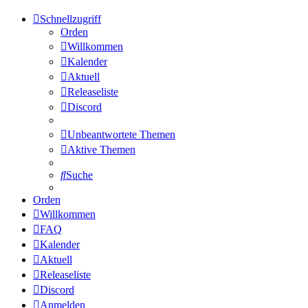
Schnellzugriff
Orden
Willkommen
Kalender
Aktuell
Releaseliste
Discord
Unbeantwortete Themen
Aktive Themen
Suche
Orden
Willkommen
FAQ
Kalender
Aktuell
Releaseliste
Discord
Anmelden