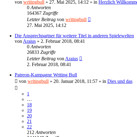
von
writingbull
»
27. Mai 2025, 14:12
» in
Herzlich Willkomm
0
Antworten
164367
Zugriffe
Letzter Beitrag
von
writingbull
27. Mai 2025, 14:12
Die Ansprechpartner für weitere Titel in anderen Spielewelten
von
Araius
»
2. Februar 2018, 08:41
0
Antworten
26833
Zugriffe
Letzter Beitrag
von
Araius
2. Februar 2018, 08:41
Patreon-Kampagne Writing Bull
von
writingbull
»
20. Januar 2018, 11:57
» in
Dies und das
1
…
18
19
20
21
22
212
Antworten