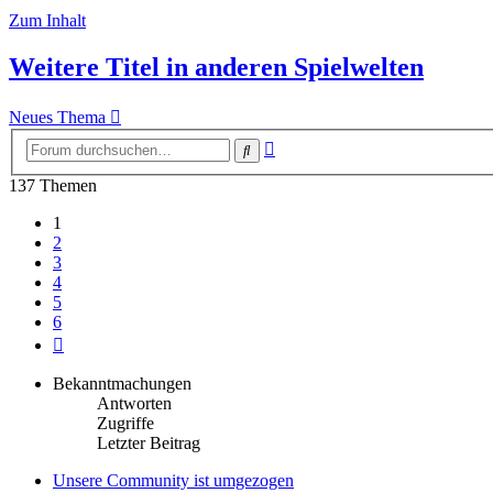
Zum Inhalt
Weitere Titel in anderen Spielwelten
Neues Thema
Erweiterte
Suche
Suche
137 Themen
1
2
3
4
5
6
Nächste
Bekanntmachungen
Antworten
Zugriffe
Letzter Beitrag
Unsere Community ist umgezogen