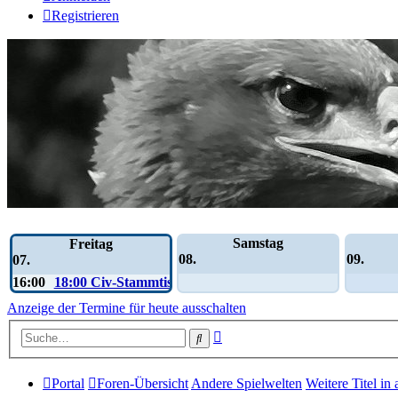
Registrieren
Wochen-Übersicht
Samstag
Freitag
08.
09.
07.
16:00
18:00 Civ-Stammtisch
Anzeige der Termine für heute ausschalten
Erweiterte
Suche
Suche
Portal
Foren-Übersicht
Andere Spielwelten
Weitere Titel in