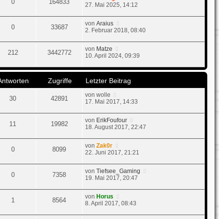
0
164833
27. Mai 2025, 14:12
von
Araius
0
33687
2. Februar 2018, 08:40
von
Matze
212
3442772
10. April 2024, 09:39
Antworten
Zugriffe
Letzter Beitrag
von
wolle
30
42891
17. Mai 2017, 14:33
von
ErikFoufour
11
19982
18. August 2017, 22:47
von
Zak0r
0
8099
22. Juni 2017, 21:21
von
Tiefsee_Gaming
0
7358
19. Mai 2017, 20:47
von
Horus
1
8564
8. April 2017, 08:43