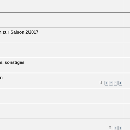
 zur Saison 2/2017
, sonstiges
en
1
2
3
4
1
2