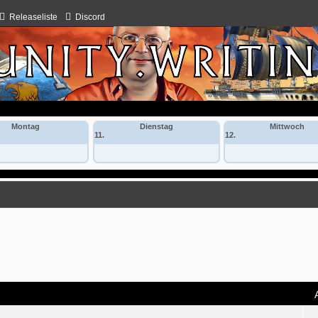
Releaseliste
Discord
Montag
Dienstag
Mittwoch
11.
12.