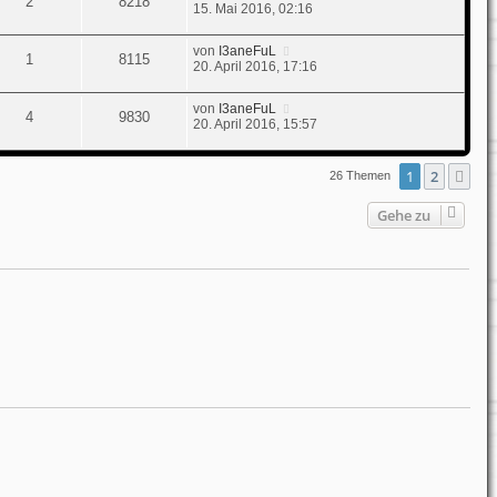
2
8218
15. Mai 2016, 02:16
von
I3aneFuL
1
8115
20. April 2016, 17:16
von
I3aneFuL
4
9830
20. April 2016, 15:57
1
2
Nä
26 Themen
Gehe zu