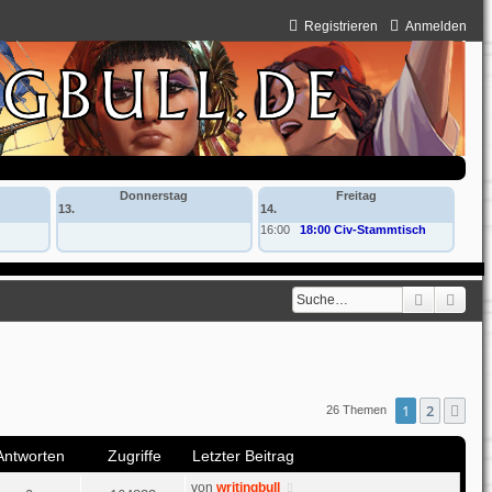
Registrieren
Anmelden
Donnerstag
Freitag
13.
14.
16:00
18:00 Civ-Stammtisch
Suche
Erwe
1
2
Nä
26 Themen
Antworten
Zugriffe
Letzter Beitrag
von
writingbull