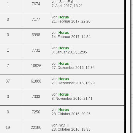
von
I3aneFuL
1
7674
7. April 2017, 18:21
von
Horus
0
7177
21. Februar 2017, 22:20
von
Horus
0
6998
14. Februar 2017, 14:34
von
Horus
1
7731
8. Januar 2017, 12:05
von
Horus
7
10926
27. Dezember 2016, 15:34
von
Horus
37
61888
21. Dezember 2016, 16:29
von
Horus
0
7333
8. November 2016, 21:41
von
Horus
0
7256
28. Oktober 2016, 20:25
von
IWD
19
22186
23. Oktober 2016, 18:35