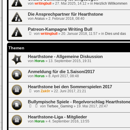
von
writingbull
»
27. Mai 2025, 14:12
» in
Herzlich Willkommen
Die Ansprechpartner für Hearthstone
von
Araius
»
2. Februar 2018, 08:40
Patreon-Kampagne Writing Bull
von
writingbull
»
20. Januar 2018, 11:57
» in
Dies und das
Themen
Hearthstone - Allgemeine Diskussion
von
Horus
»
13. September 2015, 19:31
Anmeldung für die 1.Saison/2017
von
Horus
»
8. April 2017, 08:48
Hearthstone bei den Sommerspielen 2017
von
Zak0r
»
22. Juni 2017, 21:21
Bullympische Spiele - Regelvorschlag Hearthston
von
Tiefsee_Gaming
»
19. Mai 2017, 20:47
Hearthstone-Liga - Mitglieder
von
Horus
»
4. September 2016, 13:55