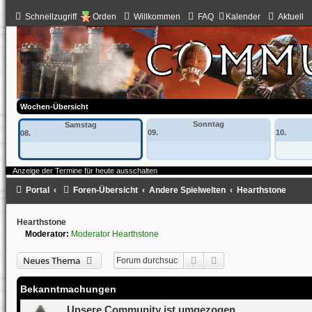
Schnellzugriff
Orden
Willkommen
FAQ
Kalender
Aktuell
Wochen-Übersicht
Sonntag
Samstag
09.
10.
08.
Anzeige der Termine für heute ausschalten
Portal
Foren-Übersicht
Andere Spielwelten
Hearthstone
Hearthstone
Moderator:
Moderator Hearthstone
Suche
Erweiterte Suche
Neues Thema
Bekanntmachungen
Unsere Community ist umgezogen