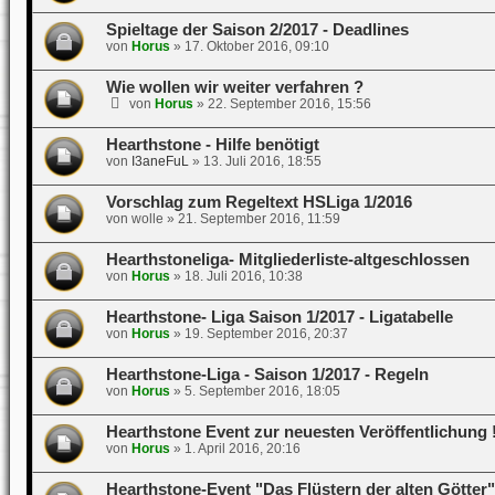
Spieltage der Saison 2/2017 - Deadlines
von
Horus
»
17. Oktober 2016, 09:10
Wie wollen wir weiter verfahren ?
von
Horus
»
22. September 2016, 15:56
Hearthstone - Hilfe benötigt
von
I3aneFuL
»
13. Juli 2016, 18:55
Vorschlag zum Regeltext HSLiga 1/2016
von
wolle
»
21. September 2016, 11:59
Hearthstoneliga- Mitgliederliste-altgeschlossen
von
Horus
»
18. Juli 2016, 10:38
Hearthstone- Liga Saison 1/2017 - Ligatabelle
von
Horus
»
19. September 2016, 20:37
Hearthstone-Liga - Saison 1/2017 - Regeln
von
Horus
»
5. September 2016, 18:05
Hearthstone Event zur neuesten Veröffentlichung 
von
Horus
»
1. April 2016, 20:16
Hearthstone-Event "Das Flüstern der alten Götter