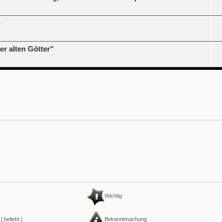
)
r alten Götter"
Wichtig
 beliebt ]
Bekanntmachung