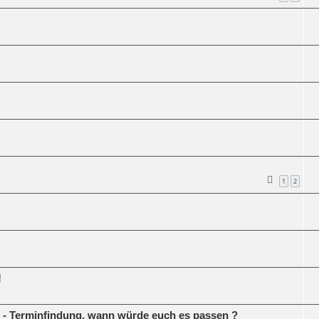
1
2
!
" - Terminfindung, wann würde euch es passen ?