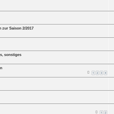
 zur Saison 2/2017
, sonstiges
en
1
2
3
4
1
2