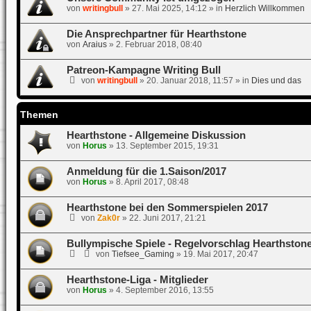
von
writingbull
»
27. Mai 2025, 14:12
» in
Herzlich Willkommen
Die Ansprechpartner für Hearthstone
von
Araius
»
2. Februar 2018, 08:40
Patreon-Kampagne Writing Bull
von
writingbull
»
20. Januar 2018, 11:57
» in
Dies und das
Themen
Hearthstone - Allgemeine Diskussion
von
Horus
»
13. September 2015, 19:31
Anmeldung für die 1.Saison/2017
von
Horus
»
8. April 2017, 08:48
Hearthstone bei den Sommerspielen 2017
von
Zak0r
»
22. Juni 2017, 21:21
Bullympische Spiele - Regelvorschlag Hearthston
von
Tiefsee_Gaming
»
19. Mai 2017, 20:47
Hearthstone-Liga - Mitglieder
von
Horus
»
4. September 2016, 13:55