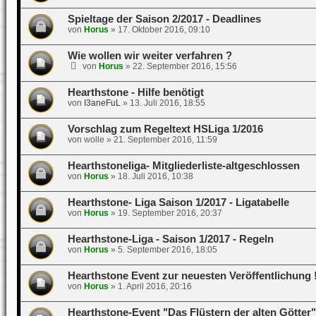
Spieltage der Saison 2/2017 - Deadlines
von
Horus
»
17. Oktober 2016, 09:10
Wie wollen wir weiter verfahren ?
von
Horus
»
22. September 2016, 15:56
Hearthstone - Hilfe benötigt
von
I3aneFuL
»
13. Juli 2016, 18:55
Vorschlag zum Regeltext HSLiga 1/2016
von
wolle
»
21. September 2016, 11:59
Hearthstoneliga- Mitgliederliste-altgeschlossen
von
Horus
»
18. Juli 2016, 10:38
Hearthstone- Liga Saison 1/2017 - Ligatabelle
von
Horus
»
19. September 2016, 20:37
Hearthstone-Liga - Saison 1/2017 - Regeln
von
Horus
»
5. September 2016, 18:05
Hearthstone Event zur neuesten Veröffentlichung 
von
Horus
»
1. April 2016, 20:16
Hearthstone-Event "Das Flüstern der alten Götter