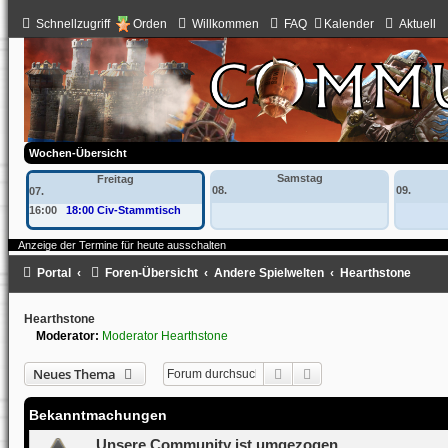
Schnellzugriff
Orden
Willkommen
FAQ
Kalender
Aktuell
Wochen-Übersicht
Samstag
Freitag
08.
09.
07.
16:00
18:00 Civ-Stammtisch
Anzeige der Termine für heute ausschalten
Portal
Foren-Übersicht
Andere Spielwelten
Hearthstone
Hearthstone
Moderator:
Moderator Hearthstone
Suche
Erweiterte Suche
Neues Thema
Bekanntmachungen
Unsere Community ist umgezogen