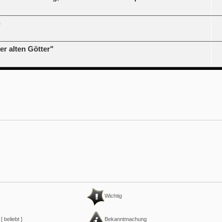
)
r alten Götter"
Wichtig
 beliebt ]
Bekanntmachung