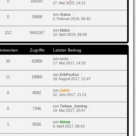
0
164297
27. Mai 2025, 14:12
von
Araius
0
33668
2. Februar 2018, 08:40
von
Matze
212
3441167
10. April 2024, 09:39
Antworten
Zugriffe
Letzter Beitrag
von
wolle
30
42859
17. Mai 2017, 14:33
von
ErikFoufour
11
19969
18. August 2017, 22:47
von
Zak0r
0
8092
22. Juni 2017, 21:21
von
Tiefsee_Gaming
0
7346
19. Mai 2017, 20:47
von
Horus
1
8556
8. April 2017, 08:43