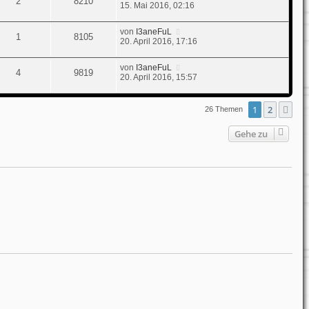
2
8210
15. Mai 2016, 02:16
von
I3aneFuL
1
8105
20. April 2016, 17:16
von
I3aneFuL
4
9819
20. April 2016, 15:57
1
2
Nä
26 Themen
Gehe zu