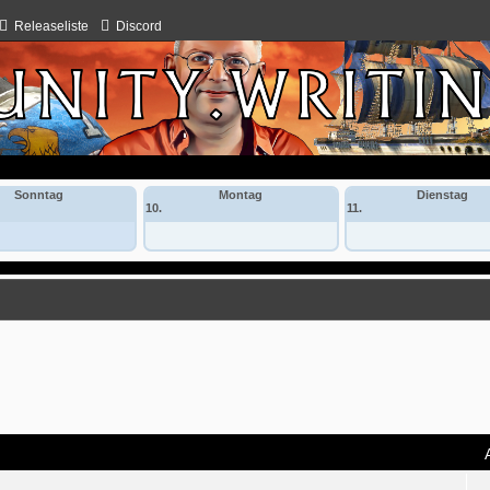
Releaseliste
Discord
Sonntag
Montag
Dienstag
10.
11.