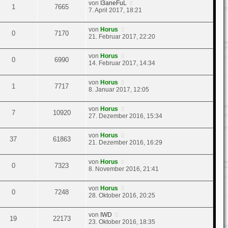
von
I3aneFuL
1
7665
7. April 2017, 18:21
von
Horus
0
7170
21. Februar 2017, 22:20
von
Horus
0
6990
14. Februar 2017, 14:34
von
Horus
1
7717
8. Januar 2017, 12:05
von
Horus
7
10920
27. Dezember 2016, 15:34
von
Horus
37
61863
21. Dezember 2016, 16:29
von
Horus
0
7323
8. November 2016, 21:41
von
Horus
0
7248
28. Oktober 2016, 20:25
von
IWD
19
22173
23. Oktober 2016, 18:35