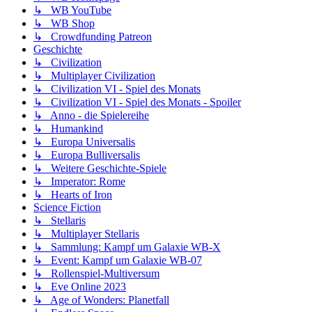
↳ WB YouTube
↳ WB Shop
↳ Crowdfunding Patreon
Geschichte
↳ Civilization
↳ Multiplayer Civilization
↳ Civilization VI - Spiel des Monats
↳ Civilization VI - Spiel des Monats - Spoiler
↳ Anno - die Spielereihe
↳ Humankind
↳ Europa Universalis
↳ Europa Bulliversalis
↳ Weitere Geschichte-Spiele
↳ Imperator: Rome
↳ Hearts of Iron
Science Fiction
↳ Stellaris
↳ Multiplayer Stellaris
↳ Sammlung: Kampf um Galaxie WB-X
↳ Event: Kampf um Galaxie WB-07
↳ Rollenspiel-Multiversum
↳ Eve Online 2023
↳ Age of Wonders: Planetfall