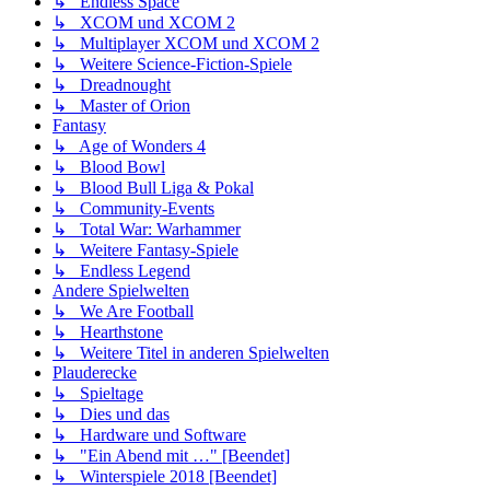
↳ Endless Space
↳ XCOM und XCOM 2
↳ Multiplayer XCOM und XCOM 2
↳ Weitere Science-Fiction-Spiele
↳ Dreadnought
↳ Master of Orion
Fantasy
↳ Age of Wonders 4
↳ Blood Bowl
↳ Blood Bull Liga & Pokal
↳ Community-Events
↳ Total War: Warhammer
↳ Weitere Fantasy-Spiele
↳ Endless Legend
Andere Spielwelten
↳ We Are Football
↳ Hearthstone
↳ Weitere Titel in anderen Spielwelten
Plauderecke
↳ Spieltage
↳ Dies und das
↳ Hardware und Software
↳ "Ein Abend mit …" [Beendet]
↳ Winterspiele 2018 [Beendet]