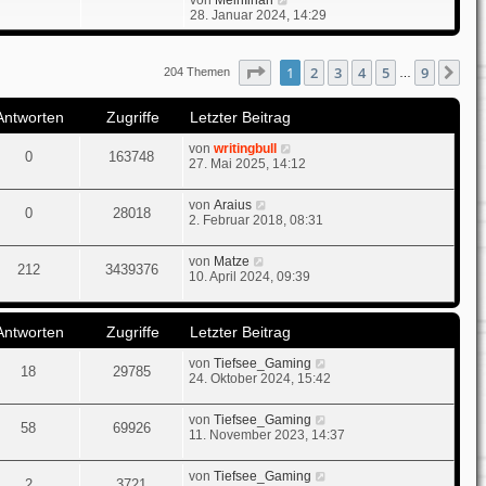
t
e
28. Januar 2024, 14:29
e
u
r
e
B
s
Seite
1
von
9
1
2
3
4
5
9
Nä
204 Themen
e
…
t
i
e
t
r
Antworten
Zugriffe
Letzter Beitrag
r
B
a
e
von
writingbull
g
i
0
163748
27. Mai 2025, 14:12
t
r
a
von
Araius
g
0
28018
2. Februar 2018, 08:31
von
Matze
212
3439376
10. April 2024, 09:39
Antworten
Zugriffe
Letzter Beitrag
von
Tiefsee_Gaming
18
29785
24. Oktober 2024, 15:42
von
Tiefsee_Gaming
58
69926
11. November 2023, 14:37
von
Tiefsee_Gaming
2
3721