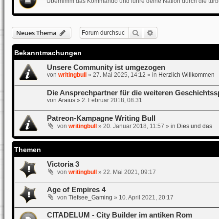
Übernimm das Kommando und führe deine Nation durch die turbul
Suche
Erweiterte Suche
Neues Thema
Bekanntmachungen
Unsere Community ist umgezogen
von
writingbull
»
27. Mai 2025, 14:12
» in
Herzlich Willkommen
Die Ansprechpartner für die weiteren Geschichtss
von
Araius
»
2. Februar 2018, 08:31
Patreon-Kampagne Writing Bull
von
writingbull
»
20. Januar 2018, 11:57
» in
Dies und das
Themen
Victoria 3
von
writingbull
»
22. Mai 2021, 09:17
Age of Empires 4
von
Tiefsee_Gaming
»
10. April 2021, 20:17
CITADELUM - City Builder im antiken Rom