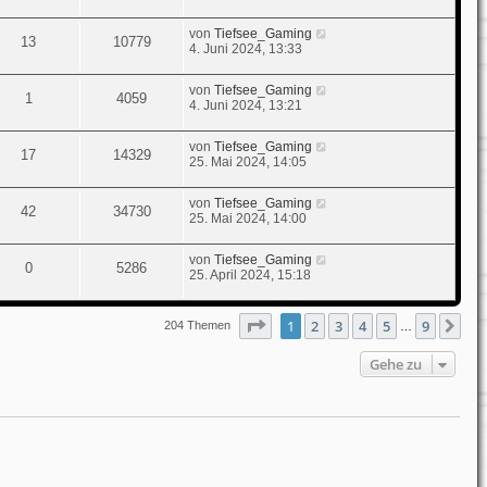
von
Tiefsee_Gaming
13
10779
4. Juni 2024, 13:33
von
Tiefsee_Gaming
1
4059
4. Juni 2024, 13:21
von
Tiefsee_Gaming
17
14329
25. Mai 2024, 14:05
von
Tiefsee_Gaming
42
34730
25. Mai 2024, 14:00
von
Tiefsee_Gaming
0
5286
25. April 2024, 15:18
Seite
1
von
9
1
2
3
4
5
9
Nä
204 Themen
…
Gehe zu