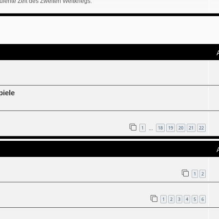
ente Zeit des Zweiten Weltkriegs.
piele
1
18
19
20
21
22
…
1
2
1
2
3
4
5
6