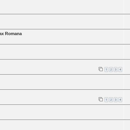
Pax Romana
1
2
3
4
1
2
3
4