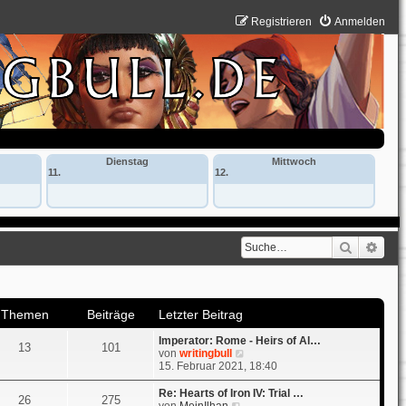
Registrieren
Anmelden
Dienstag
Mittwoch
11.
12.
Suche
Erwe
Themen
Beiträge
Letzter Beitrag
Imperator: Rome - Heirs of Al…
13
101
N
von
writingbull
e
15. Februar 2021, 18:40
u
e
Re: Hearts of Iron IV: Trial …
26
275
s
N
von
MeinIlhan