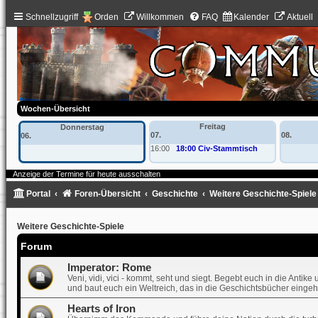
Schnellzugriff
Orden
Willkommen
FAQ
Kalender
Aktuell
Wochen-Übersicht
Freitag
Donnerstag
07.
08.
06.
16:00
18:00 Civ-Stammtisch
Anzeige der Termine für heute ausschalten
Portal
Foren-Übersicht
Geschichte
Weitere Geschichte-Spiele
Weitere Geschichte-Spiele
Forum
Imperator: Rome
Veni, vidi, vici - kommt, seht und siegt. Begebt euch in die Anti
und baut euch ein Weltreich, das in die Geschichtsbücher eingeht
Hearts of Iron