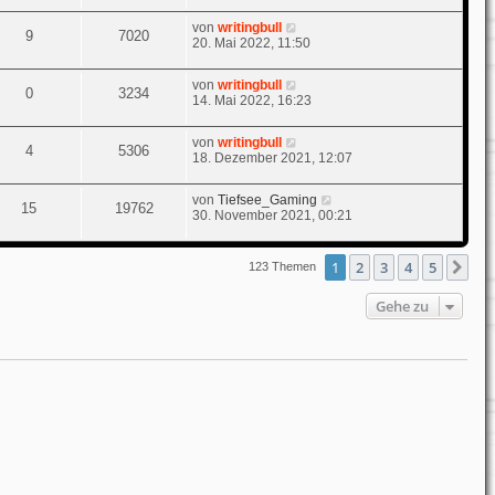
von
writingbull
9
7020
20. Mai 2022, 11:50
von
writingbull
0
3234
14. Mai 2022, 16:23
von
writingbull
4
5306
18. Dezember 2021, 12:07
von
Tiefsee_Gaming
15
19762
30. November 2021, 00:21
1
2
3
4
5
Nä
123 Themen
Gehe zu