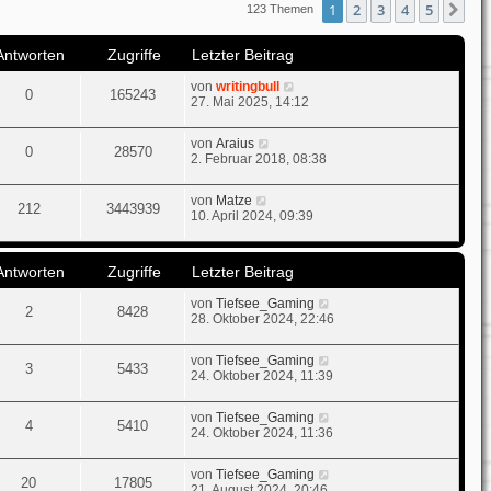
1
2
3
4
5
Nä
123 Themen
t
e
r
Antworten
Zugriffe
Letzter Beitrag
B
e
von
writingbull
i
0
165243
27. Mai 2025, 14:12
t
r
a
von
Araius
g
0
28570
2. Februar 2018, 08:38
von
Matze
212
3443939
10. April 2024, 09:39
Antworten
Zugriffe
Letzter Beitrag
von
Tiefsee_Gaming
2
8428
28. Oktober 2024, 22:46
von
Tiefsee_Gaming
3
5433
24. Oktober 2024, 11:39
von
Tiefsee_Gaming
4
5410
24. Oktober 2024, 11:36
von
Tiefsee_Gaming
20
17805
21. August 2024, 20:46