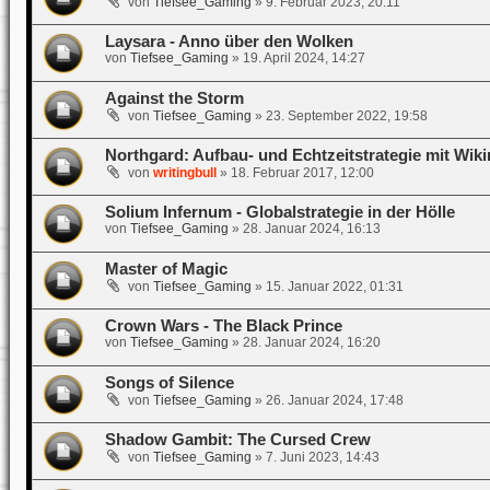
von
Tiefsee_Gaming
»
9. Februar 2023, 20:11
Laysara - Anno über den Wolken
von
Tiefsee_Gaming
»
19. April 2024, 14:27
Against the Storm
von
Tiefsee_Gaming
»
23. September 2022, 19:58
Northgard: Aufbau- und Echtzeitstrategie mit Wik
von
writingbull
»
18. Februar 2017, 12:00
Solium Infernum - Globalstrategie in der Hölle
von
Tiefsee_Gaming
»
28. Januar 2024, 16:13
Master of Magic
von
Tiefsee_Gaming
»
15. Januar 2022, 01:31
Crown Wars - The Black Prince
von
Tiefsee_Gaming
»
28. Januar 2024, 16:20
Songs of Silence
von
Tiefsee_Gaming
»
26. Januar 2024, 17:48
Shadow Gambit: The Cursed Crew
von
Tiefsee_Gaming
»
7. Juni 2023, 14:43