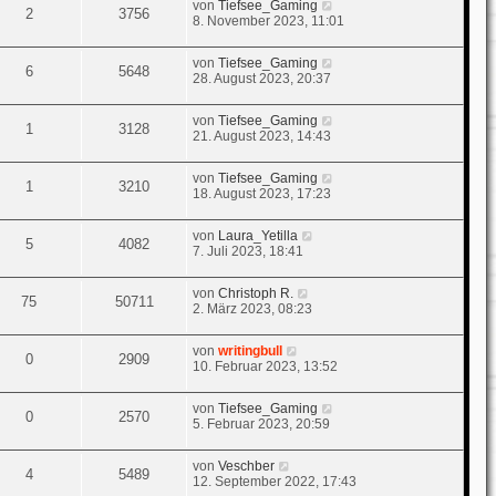
von
Tiefsee_Gaming
2
3756
8. November 2023, 11:01
von
Tiefsee_Gaming
6
5648
28. August 2023, 20:37
von
Tiefsee_Gaming
1
3128
21. August 2023, 14:43
von
Tiefsee_Gaming
1
3210
18. August 2023, 17:23
von
Laura_Yetilla
5
4082
7. Juli 2023, 18:41
von
Christoph R.
75
50711
2. März 2023, 08:23
von
writingbull
0
2909
10. Februar 2023, 13:52
von
Tiefsee_Gaming
0
2570
5. Februar 2023, 20:59
von
Veschber
4
5489
12. September 2022, 17:43