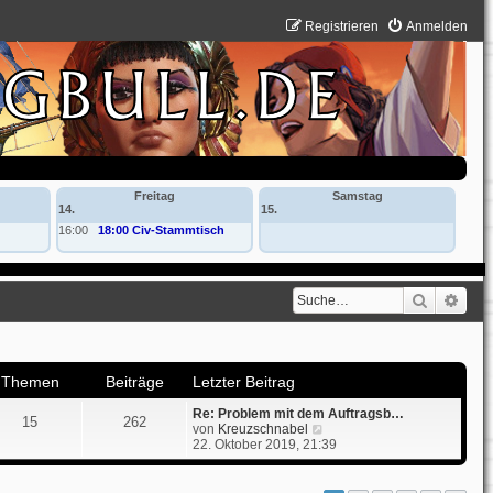
Registrieren
Anmelden
Freitag
Samstag
14.
15.
16:00
18:00 Civ-Stammtisch
Suche
Erwe
Themen
Beiträge
Letzter Beitrag
Re: Problem mit dem Auftragsb…
15
262
N
von
Kreuzschnabel
e
22. Oktober 2019, 21:39
u
e
s