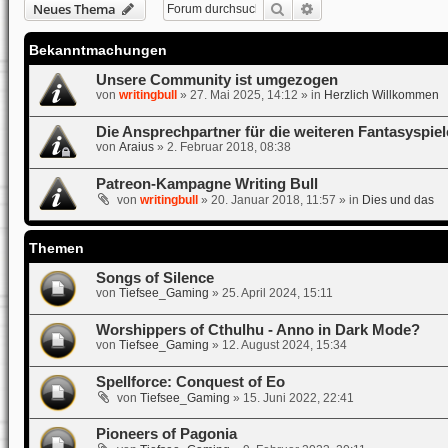
Suche
Erweiterte Suche
Neues Thema
Bekanntmachungen
Unsere Community ist umgezogen
von
writingbull
»
27. Mai 2025, 14:12
» in
Herzlich Willkommen
Die Ansprechpartner für die weiteren Fantasyspiel
von
Araius
»
2. Februar 2018, 08:38
Patreon-Kampagne Writing Bull
von
writingbull
»
20. Januar 2018, 11:57
» in
Dies und das
Themen
Songs of Silence
von
Tiefsee_Gaming
»
25. April 2024, 15:11
Worshippers of Cthulhu - Anno in Dark Mode?
von
Tiefsee_Gaming
»
12. August 2024, 15:34
Spellforce: Conquest of Eo
von
Tiefsee_Gaming
»
15. Juni 2022, 22:41
Pioneers of Pagonia