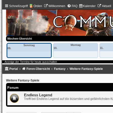
Schnellzugriff
Orden
Willkommen
FAQ
Kalender
Aktuell
Wochen-Übersicht
Montag
Sonntag
10.
11.
09.
Anzeige der Termine für heute ausschalten
Portal
Foren-Übersicht
Fantasy
Weitere Fantasy-Spiele
Weitere Fantasy-Spiele
Forum
Endless Legend
Trefft bei Endless Legend auf die bizarrsten und gefährlichsten Kr