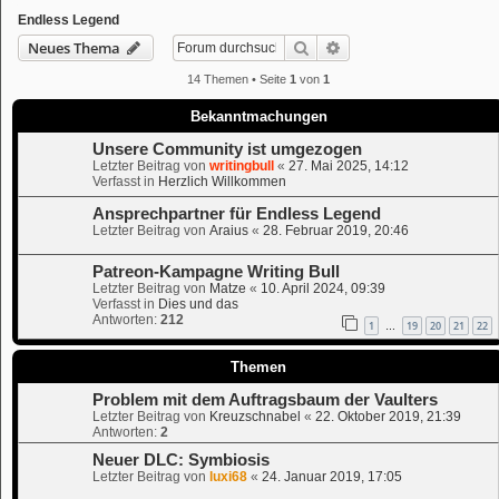
Endless Legend
Suche
Erweiterte Suche
Neues Thema
14 Themen • Seite
1
von
1
Bekanntmachungen
Unsere Community ist umgezogen
Letzter Beitrag von
writingbull
«
27. Mai 2025, 14:12
Verfasst in
Herzlich Willkommen
Ansprechpartner für Endless Legend
Letzter Beitrag von
Araius
«
28. Februar 2019, 20:46
Patreon-Kampagne Writing Bull
Letzter Beitrag von
Matze
«
10. April 2024, 09:39
Verfasst in
Dies und das
Antworten:
212
1
19
20
21
22
…
Themen
Problem mit dem Auftragsbaum der Vaulters
Letzter Beitrag von
Kreuzschnabel
«
22. Oktober 2019, 21:39
Antworten:
2
Neuer DLC: Symbiosis
Letzter Beitrag von
luxi68
«
24. Januar 2019, 17:05