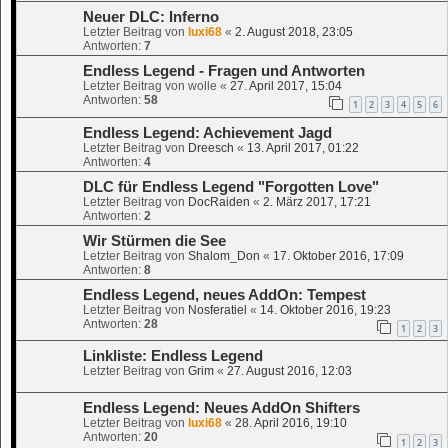
Neuer DLC: Inferno
Letzter Beitrag von
luxi68
«
2. August 2018, 23:05
Antworten:
7
Endless Legend - Fragen und Antworten
Letzter Beitrag von
wolle
«
27. April 2017, 15:04
Antworten:
58
1
2
3
4
5
6
Endless Legend: Achievement Jagd
Letzter Beitrag von
Dreesch
«
13. April 2017, 01:22
Antworten:
4
DLC für Endless Legend "Forgotten Love"
Letzter Beitrag von
DocRaiden
«
2. März 2017, 17:21
Antworten:
2
Wir Stürmen die See
Letzter Beitrag von
Shalom_Don
«
17. Oktober 2016, 17:09
Antworten:
8
Endless Legend, neues AddOn: Tempest
Letzter Beitrag von
Nosferatiel
«
14. Oktober 2016, 19:23
Antworten:
28
1
2
3
Linkliste: Endless Legend
Letzter Beitrag von
Grim
«
27. August 2016, 12:03
Endless Legend: Neues AddOn Shifters
Letzter Beitrag von
luxi68
«
28. April 2016, 19:10
Antworten:
20
1
2
3