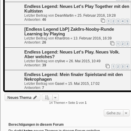
Endless Legend: Neues Let's Play Together mit den
Kultisten
Letzter Beitrag von
DeanMartin
«
25. Februar 2016, 19:28
Antworten:
46
1
2
3
4
5
[Endless Legend LbP] Zak0rs-Nooby-Runde
Learning by Playing
Letzter Beitrag von
Khardros
«
13. Februar 2016, 16:39
Antworten:
26
1
2
3
Endless Legend: Neues Let's Play. Neues Volk.
Aber welches?
Letzter Beitrag von
crylive
«
26. Mai 2015, 10:49
Antworten:
39
1
2
3
4
Endless Legend: Mein finaler Spielstand mit den
Nekrophagen
Letzter Beitrag von
Gasel
«
15. Mai 2015, 17:02
Antworten:
7
Neues Thema
14 Themen • Seite
1
von
1
Gehe zu
Berechtigungen in diesem Forum