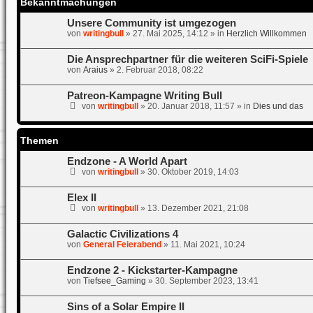
Bekanntmachungen
Unsere Community ist umgezogen
von
writingbull
»
27. Mai 2025, 14:12
» in
Herzlich Willkommen
Die Ansprechpartner für die weiteren SciFi-Spiele
von
Araius
»
2. Februar 2018, 08:22
Patreon-Kampagne Writing Bull
von
writingbull
»
20. Januar 2018, 11:57
» in
Dies und das
Themen
Endzone - A World Apart
von
writingbull
»
30. Oktober 2019, 14:03
Elex II
von
writingbull
»
13. Dezember 2021, 21:08
Galactic Civilizations 4
von
General Feierabend
»
11. Mai 2021, 10:24
Endzone 2 - Kickstarter-Kampagne
von
Tiefsee_Gaming
»
30. September 2023, 13:41
Sins of a Solar Empire II