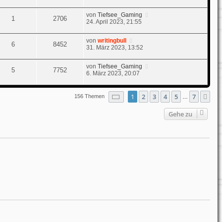
von
Tiefsee_Gaming
1
2706
24. April 2023, 21:55
von
writingbull
6
8452
31. März 2023, 13:52
von
Tiefsee_Gaming
5
7752
6. März 2023, 20:07
Seite
1
von
7
1
2
3
4
5
7
Nä
156 Themen
…
Gehe zu