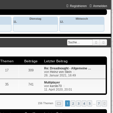
Registrieren
Anmelden
Dienstag
Mittwoch
11.
12.
Suche
Erwe
Themen
Beiträge
Letzter Beitrag
Re: Dreadnought - Allgemeine …
17
309
N
von
Heinz von Stein
e
26. Januar 2021, 16:49
u
e
Multiplayer
35
741
N
s
von
karste70
e
t
11. April 2020, 20:01
u
e
e
r
s
B
Seite
1
von
7
1
2
3
4
5
7
Nä
156 Themen
t
e
…
e
i
r
t