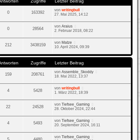
Antworten
Zugriffe
Letzter Beitrag
B
r
e
a
von
writingbull
i
g
0
163392
27. Mai 2025, 14:12
t
r
a
von
Araius
g
0
28564
2. Februar 2018, 08:22
von
Matze
212
3438159
10. April 2024, 09:39
Antworten
Zugriffe
Letzter Beitrag
von
Assemble_Skoddy
159
208761
18. Mai 2022, 13:37
von
writingbull
4
5428
1. März 2022, 18:39
von
Tiefsee_Gaming
22
24528
28. Oktober 2024, 22:44
von
Tiefsee_Gaming
4
5493
20. September 2024, 16:11
von
Tiefsee_Gaming
5
4480