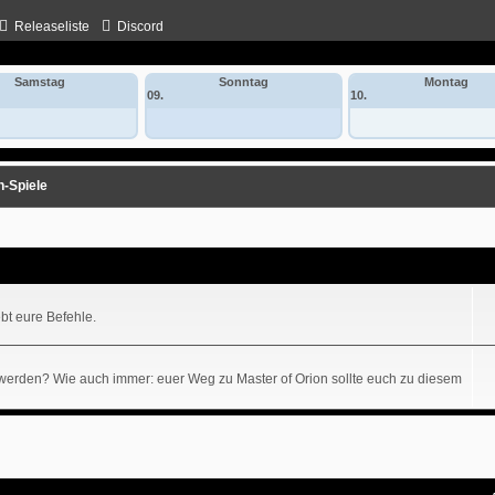
Releaseliste
Discord
Samstag
Sonntag
Montag
09.
10.
n-Spiele
bt eure Befehle.
r werden? Wie auch immer: euer Weg zu Master of Orion sollte euch zu diesem