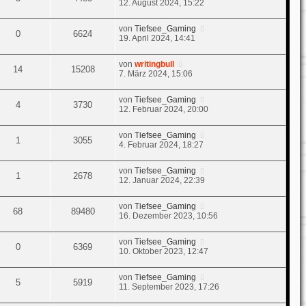
12. August 2024, 15:22
von
Tiefsee_Gaming
0
6624
19. April 2024, 14:41
von
writingbull
14
15208
7. März 2024, 15:06
von
Tiefsee_Gaming
4
3730
12. Februar 2024, 20:00
von
Tiefsee_Gaming
1
3055
4. Februar 2024, 18:27
von
Tiefsee_Gaming
1
2678
12. Januar 2024, 22:39
von
Tiefsee_Gaming
68
89480
16. Dezember 2023, 10:56
von
Tiefsee_Gaming
0
6369
10. Oktober 2023, 12:47
von
Tiefsee_Gaming
5
5919
11. September 2023, 17:26