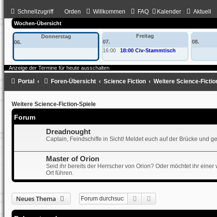
Schnellzugriff
Orden
Willkommen
FAQ
Kalender
Aktuell
Wochen-Übersicht
Freitag
Donnerstag
07.
08.
06.
16:00
18:00 Civ-Stammtisch
Anzeige der Termine für heute ausschalten
Portal
Foren-Übersicht
Science Fiction
Weitere Science-Fictio
Weitere Science-Fiction-Spiele
Forum
Dreadnought
Captain, Feindschiffe in Sicht! Meldet euch auf der Brücke und ge
Master of Orion
Seid ihr bereits der Herrscher von Orion? Oder möchtet ihr eine
Ort führen.
Suche
Erweiterte Suche
Neues Thema