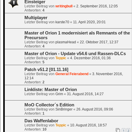
Einsteiger
Letzter Beitrag von
writingbull
«
2. September 2016, 12:05
Antworten:
4
Multiplayer
Letzter Beitrag von
karste70
«
11. April 2020, 20:01
Master of Orion 1 modernisiert als Remnants of the
Precursors
Letzter Beitrag von
plasmaHead
«
22. Oktober 2017, 12:37
Antworten:
4
Master of Orion - Update v54.6 und Rassen-DLCs
Letzter Beitrag von
Teppic
«
4. Dezember 2016, 01:36
Antworten:
5
Patch v51.2 [01.11.16]
Letzter Beitrag von
General Feierabend
«
3. November 2016,
12:14
Antworten:
2
Linkliste: Master of Orion
Letzter Beitrag von
Grim
«
31. August 2016, 14:27
MoO Collector´s Edition
Letzter Beitrag von
SinBringer
«
26. August 2016, 09:06
Antworten:
1
Das Waffenlabor
Letzter Beitrag von
Teppic
«
10. August 2016, 18:57
Antworten:
10
1
2