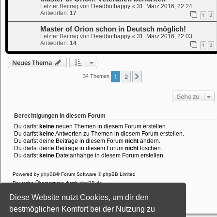
Letzter Beitrag von
Deadbuthappy
«
31. März 2016, 22:24
Antworten:
17
1
2
Master of Orion schon in Deutsch möglich!
Letzter Beitrag von
Deadbuthappy
«
31. März 2016, 22:03
Antworten:
14
1
2
Neues Thema
1
2
Nächste
34 Themen
Gehe zu
Berechtigungen in diesem Forum
Du darfst
keine
neuen Themen in diesem Forum erstellen.
Du darfst
keine
Antworten zu Themen in diesem Forum erstellen.
Du darfst deine Beiträge in diesem Forum
nicht
ändern.
Du darfst deine Beiträge in diesem Forum
nicht
löschen.
Du darfst
keine
Dateianhänge in diesem Forum erstellen.
Powered by
phpBB
® Forum Software © phpBB Limited
Deutsche Übersetzung durch
phpBB.de
Style: Black-Silver-Split by Joyce&Luna
phpBB-Style-Design
Diese Website nutzt Cookies, um dir den
Datenschutz
|
Nutzungsbedingungen
bestmöglichen Komfort bei der Nutzung zu