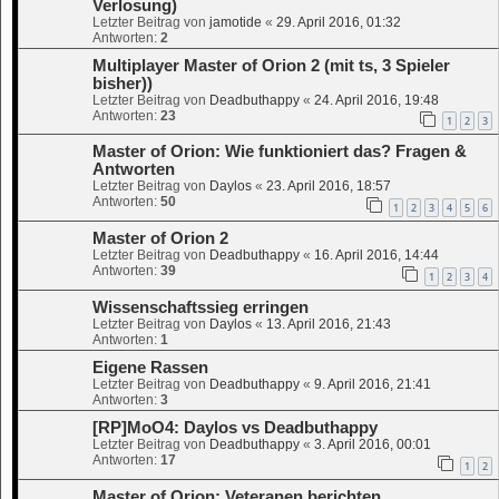
Verlosung)
Letzter Beitrag von
jamotide
«
29. April 2016, 01:32
Antworten:
2
Multiplayer Master of Orion 2 (mit ts, 3 Spieler
bisher))
Letzter Beitrag von
Deadbuthappy
«
24. April 2016, 19:48
Antworten:
23
1
2
3
Master of Orion: Wie funktioniert das? Fragen &
Antworten
Letzter Beitrag von
Daylos
«
23. April 2016, 18:57
Antworten:
50
1
2
3
4
5
6
Master of Orion 2
Letzter Beitrag von
Deadbuthappy
«
16. April 2016, 14:44
Antworten:
39
1
2
3
4
Wissenschaftssieg erringen
Letzter Beitrag von
Daylos
«
13. April 2016, 21:43
Antworten:
1
Eigene Rassen
Letzter Beitrag von
Deadbuthappy
«
9. April 2016, 21:41
Antworten:
3
[RP]MoO4: Daylos vs Deadbuthappy
Letzter Beitrag von
Deadbuthappy
«
3. April 2016, 00:01
Antworten:
17
1
2
Master of Orion: Veteranen berichten