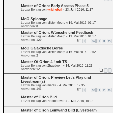
Master of Orion: Early Access Phase 5
Letzter Beitrag von
writingbull
«
23. Juni 2016, 11:17
MoO Spionage
Letzter Beitrag von
Mister Moerp
«
19. Mai 2016, 01:17
Antworten:
8
Master of Orion: Wünsche und Feedback
Letzter Beitrag von
Mister Moerp
«
19. Mai 2016, 01:17
Antworten:
129
1
10
11
12
13
…
MoO Galaktische Börse
Letzter Beitrag von
Mister Moerp
«
16. Mai 2016, 19:52
Antworten:
2
Master Of Orion 4 ! mit TS
Letzter Beitrag von
Zhaadoom
«
14. Mai 2016, 11:23
Antworten:
12
1
2
Master of Orion: Preview Let's Play und
Livestream(s)
Letzter Beitrag von
marek
«
4. Mai 2016, 19:35
Antworten:
143
1
12
13
14
15
…
Master of Orion Bild
Letzter Beitrag von
Noobforever
«
3. Mai 2016, 15:32
Master of Orion Leinwand Bild (Livestream