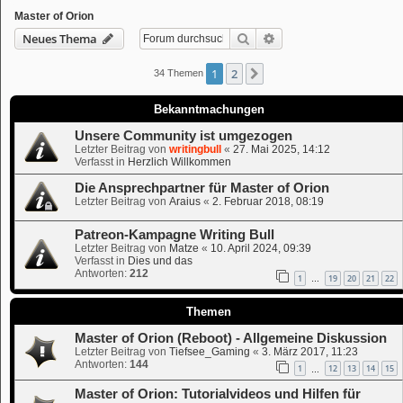
Master of Orion
Suche
Erweiterte Suche
Neues Thema
1
2
Nächste
34 Themen
Bekanntmachungen
Unsere Community ist umgezogen
Letzter Beitrag von
writingbull
«
27. Mai 2025, 14:12
Verfasst in
Herzlich Willkommen
Die Ansprechpartner für Master of Orion
Letzter Beitrag von
Araius
«
2. Februar 2018, 08:19
Patreon-Kampagne Writing Bull
Letzter Beitrag von
Matze
«
10. April 2024, 09:39
Verfasst in
Dies und das
Antworten:
212
1
19
20
21
22
…
Themen
Master of Orion (Reboot) - Allgemeine Diskussion
Letzter Beitrag von
Tiefsee_Gaming
«
3. März 2017, 11:23
Antworten:
144
1
12
13
14
15
…
Master of Orion: Tutorialvideos und Hilfen für