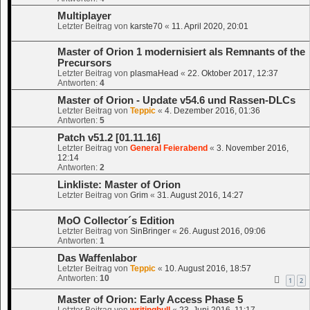
Multiplayer
Letzter Beitrag von
karste70
«
11. April 2020, 20:01
Master of Orion 1 modernisiert als Remnants of the
Precursors
Letzter Beitrag von
plasmaHead
«
22. Oktober 2017, 12:37
Antworten:
4
Master of Orion - Update v54.6 und Rassen-DLCs
Letzter Beitrag von
Teppic
«
4. Dezember 2016, 01:36
Antworten:
5
Patch v51.2 [01.11.16]
Letzter Beitrag von
General Feierabend
«
3. November 2016,
12:14
Antworten:
2
Linkliste: Master of Orion
Letzter Beitrag von
Grim
«
31. August 2016, 14:27
MoO Collector´s Edition
Letzter Beitrag von
SinBringer
«
26. August 2016, 09:06
Antworten:
1
Das Waffenlabor
Letzter Beitrag von
Teppic
«
10. August 2016, 18:57
Antworten:
10
1
2
Master of Orion: Early Access Phase 5