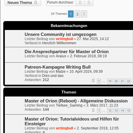
Suche
Erweiterte Suche
Neues Thema
1
2
Nächste
34 Themen
Bekanntmachungen
Unsere Community ist umgezogen
Letzter Beitrag von
writingbull
«
27. Mai 2025, 14:12
Verfasst in
Herzlich Willkommen
Die Ansprechpartner für Master of Orion
Letzter Beitrag von
Araius
«
2. Februar 2018, 08:19
Patreon-Kampagne Writing Bull
Letzter Beitrag von
Matze
«
10. April 2024, 09:39
Verfasst in
Dies und das
Antworten:
212
1
19
20
21
22
…
Themen
Master of Orion (Reboot) - Allgemeine Diskussion
Letzter Beitrag von
Tiefsee_Gaming
«
3. März 2017, 11:23
Antworten:
144
1
12
13
14
15
…
Master of Orion: Tutorialvideos und Hilfen für
Einsteiger
Letzter Beitrag von
writingbull
«
2. September 2016, 12:05
Antworten:
4