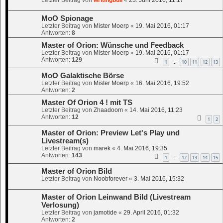
Letzter Beitrag von
writingbull
«
23. Juni 2016, 11:17
MoO Spionage
Letzter Beitrag von
Mister Moerp
«
19. Mai 2016, 01:17
Antworten:
8
Master of Orion: Wünsche und Feedback
Letzter Beitrag von
Mister Moerp
«
19. Mai 2016, 01:17
Antworten:
129
1
10
11
12
13
…
MoO Galaktische Börse
Letzter Beitrag von
Mister Moerp
«
16. Mai 2016, 19:52
Antworten:
2
Master Of Orion 4 ! mit TS
Letzter Beitrag von
Zhaadoom
«
14. Mai 2016, 11:23
Antworten:
12
1
2
Master of Orion: Preview Let's Play und
Livestream(s)
Letzter Beitrag von
marek
«
4. Mai 2016, 19:35
Antworten:
143
1
12
13
14
15
…
Master of Orion Bild
Letzter Beitrag von
Noobforever
«
3. Mai 2016, 15:32
Master of Orion Leinwand Bild (Livestream
Verlosung)
Letzter Beitrag von
jamotide
«
29. April 2016, 01:32
Antworten:
2