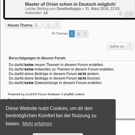
Master of Orion schon in Deutsch möglich!
Letzter Beitrag von
Deadbuthappy
«
31. März 2016, 22:03
Antworten:
14
1
2
Neues Thema
1
2
Nächste
34 Themen
Gehe zu
Berechtigungen in diesem Forum
Du darfst
keine
neuen Themen in diesem Forum erstellen.
Du darfst
keine
Antworten zu Themen in diesem Forum erstellen.
Du darfst deine Beiträge in diesem Forum
nicht
ändern.
Du darfst deine Beiträge in diesem Forum
nicht
löschen.
Du darfst
keine
Dateianhänge in diesem Forum erstellen.
Powered by
phpBB
® Forum Software © phpBB Limited
Deutsche Übersetzung durch
phpBB.de
Style: Black-Silver-Split by Joyce&Luna
phpBB-Style-Design
Diese Website nutzt Cookies, um dir den
Datenschutz
|
Nutzungsbedingungen
bestmöglichen Komfort bei der Nutzung zu
bieten.
Mehr erfahren