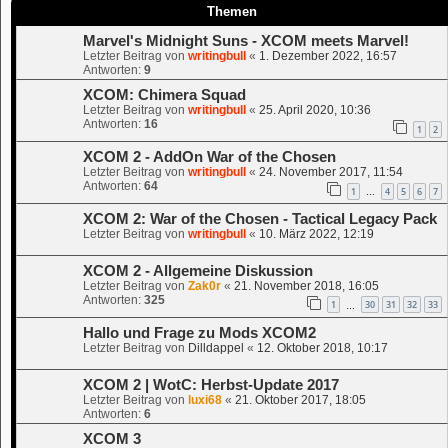
Themen
Marvel's Midnight Suns - XCOM meets Marvel!
Letzter Beitrag von
writingbull
«
1. Dezember 2022, 16:57
Antworten:
9
XCOM: Chimera Squad
Letzter Beitrag von
writingbull
«
25. April 2020, 10:36
Antworten:
16
1
2
XCOM 2 - AddOn War of the Chosen
Letzter Beitrag von
writingbull
«
24. November 2017, 11:54
Antworten:
64
1
4
5
6
7
…
XCOM 2: War of the Chosen - Tactical Legacy Pack
Letzter Beitrag von
writingbull
«
10. März 2022, 12:19
XCOM 2 - Allgemeine Diskussion
Letzter Beitrag von
Zak0r
«
21. November 2018, 16:05
Antworten:
325
1
30
31
32
33
…
Hallo und Frage zu Mods XCOM2
Letzter Beitrag von
Dilldappel
«
12. Oktober 2018, 10:17
XCOM 2 | WotC: Herbst-Update 2017
Letzter Beitrag von
luxi68
«
21. Oktober 2017, 18:05
Antworten:
6
XCOM 3