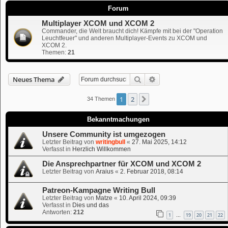
Forum
Multiplayer XCOM und XCOM 2
Commander, die Welt braucht dich! Kämpfe mit bei der "Operation
Leuchtfeuer" und anderen Multiplayer-Events zu XCOM und
XCOM 2.
Themen:
21
Suche
Erweiterte Suche
Neues Thema
1
2
Nächste
34 Themen
Bekanntmachungen
Unsere Community ist umgezogen
Letzter Beitrag von
writingbull
«
27. Mai 2025, 14:12
Verfasst in
Herzlich Willkommen
Die Ansprechpartner für XCOM und XCOM 2
Letzter Beitrag von
Araius
«
2. Februar 2018, 08:14
Patreon-Kampagne Writing Bull
Letzter Beitrag von
Matze
«
10. April 2024, 09:39
Verfasst in
Dies und das
Antworten:
212
1
19
20
21
22
…