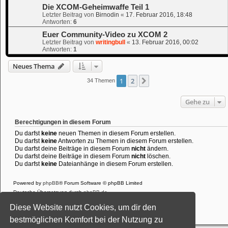
Die XCOM-Geheimwaffe Teil 1
Letzter Beitrag von
Birnodin
«
17. Februar 2016, 18:48
Antworten:
6
Euer Community-Video zu XCOM 2
Letzter Beitrag von
writingbull
«
13. Februar 2016, 00:02
Antworten:
1
Neues Thema
1
2
Nächste
34 Themen
Gehe zu
Berechtigungen in diesem Forum
Du darfst
keine
neuen Themen in diesem Forum erstellen.
Du darfst
keine
Antworten zu Themen in diesem Forum erstellen.
Du darfst deine Beiträge in diesem Forum
nicht
ändern.
Du darfst deine Beiträge in diesem Forum
nicht
löschen.
Du darfst
keine
Dateianhänge in diesem Forum erstellen.
Powered by
phpBB
® Forum Software © phpBB Limited
Deutsche Übersetzung durch
phpBB.de
Style: Black-Silver-Split by Joyce&Luna
phpBB-Style-Design
Diese Website nutzt Cookies, um dir den
Datenschutz
|
Nutzungsbedingungen
bestmöglichen Komfort bei der Nutzung zu