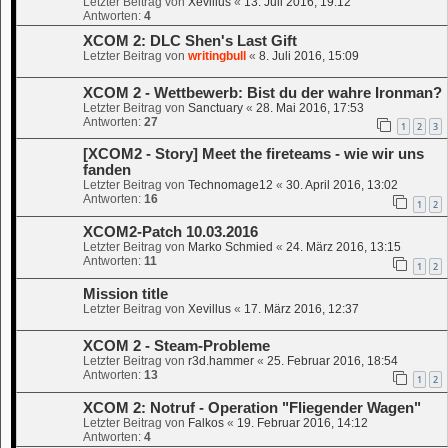
Letzter Beitrag von
Xevillus
«
13. Juli 2016, 19:12
Antworten:
4
XCOM 2: DLC Shen's Last Gift
Letzter Beitrag von
writingbull
«
8. Juli 2016, 15:09
XCOM 2 - Wettbewerb: Bist du der wahre Ironman?
Letzter Beitrag von
Sanctuary
«
28. Mai 2016, 17:53
Antworten:
27
1
2
3
[XCOM2 - Story] Meet the fireteams - wie wir uns
fanden
Letzter Beitrag von
Technomage12
«
30. April 2016, 13:02
Antworten:
16
1
2
XCOM2-Patch 10.03.2016
Letzter Beitrag von
Marko Schmied
«
24. März 2016, 13:15
Antworten:
11
1
2
Mission title
Letzter Beitrag von
Xevillus
«
17. März 2016, 12:37
XCOM 2 - Steam-Probleme
Letzter Beitrag von
r3d.hammer
«
25. Februar 2016, 18:54
Antworten:
13
1
2
XCOM 2: Notruf - Operation "Fliegender Wagen"
Letzter Beitrag von
Falkos
«
19. Februar 2016, 14:12
Antworten:
4