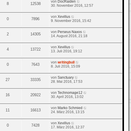
von
DocRaiden
8
12538
30. November 2016, 12:57
von
Xevillus
0
7896
9. November 2016, 15:42
von
Perseus Naxos
2
14305
14. August 2016, 21:18
von
Xevillus
4
13722
13. Juli 2016, 19:12
von
writingbull
0
7643
8. Juli 2016, 15:09
von
Sanctuary
27
33335
28. Mai 2016, 17:53
von
Technomage12
16
20922
30. April 2016, 13:02
von
Marko Schmied
11
16613
24. März 2016, 13:15
von
Xevillus
0
7428
17. März 2016, 12:37