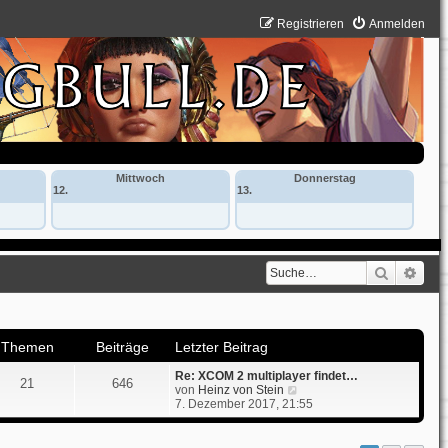
Registrieren
Anmelden
Mittwoch
Donnerstag
12.
13.
Suche
Erwe
Themen
Beiträge
Letzter Beitrag
Re: XCOM 2 multiplayer findet…
21
646
N
von
Heinz von Stein
e
7. Dezember 2017, 21:55
u
e
s