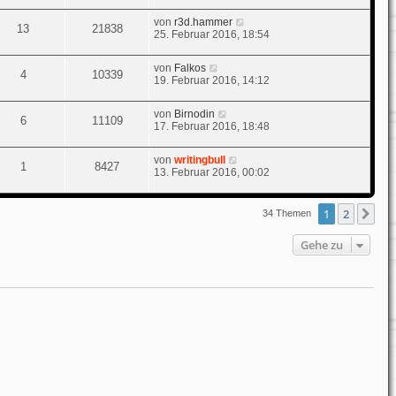
von
r3d.hammer
13
21838
25. Februar 2016, 18:54
von
Falkos
4
10339
19. Februar 2016, 14:12
von
Birnodin
6
11109
17. Februar 2016, 18:48
von
writingbull
1
8427
13. Februar 2016, 00:02
1
2
Nä
34 Themen
Gehe zu