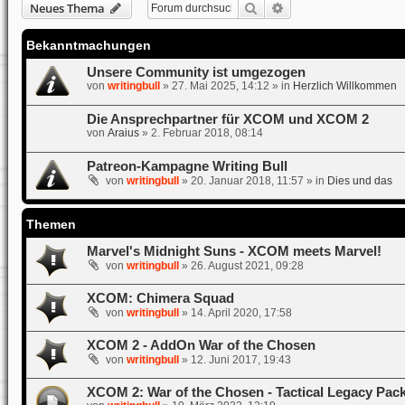
Suche
Erweiterte Suche
Neues Thema
Bekanntmachungen
Unsere Community ist umgezogen
von
writingbull
»
27. Mai 2025, 14:12
» in
Herzlich Willkommen
Die Ansprechpartner für XCOM und XCOM 2
von
Araius
»
2. Februar 2018, 08:14
Patreon-Kampagne Writing Bull
von
writingbull
»
20. Januar 2018, 11:57
» in
Dies und das
Themen
Marvel's Midnight Suns - XCOM meets Marvel!
von
writingbull
»
26. August 2021, 09:28
XCOM: Chimera Squad
von
writingbull
»
14. April 2020, 17:58
XCOM 2 - AddOn War of the Chosen
von
writingbull
»
12. Juni 2017, 19:43
XCOM 2: War of the Chosen - Tactical Legacy Pac