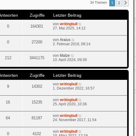
1
2
Nä
34 Themen
t
e
r
Antworten
Zugriffe
Letzter Beitrag
B
e
von
writingbull
i
0
164301
27. Mai 2025, 14:12
t
r
a
von
Araius
g
0
27200
2. Februar 2018, 08:14
von
Matze
212
3441175
10. April 2024, 09:39
Antworten
Zugriffe
Letzter Beitrag
von
writingbull
9
14302
1. Dezember 2022, 16:57
von
writingbull
16
15235
25. April 2020, 10:36
von
writingbull
64
81187
24. November 2017, 11:54
von
writingbull
0
4102
10. März 2022, 12:19