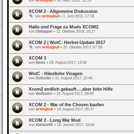
von
writingbull
»
10. März 2022, 12:19
XCOM 2 - Allgemeine Diskussion
von
writingbull
»
1. Juni 2015, 17:18
Hallo und Frage zu Mods XCOM2
von
Dilldappel
»
12. Oktober 2018, 10:17
XCOM 2 | WotC: Herbst-Update 2017
von
writingbull
»
20. Oktober 2017, 07:59
XCOM 3
von
Matze
»
29. August 2017, 13:36
WotC - Hässliche Visagen
von
Dizbuster
»
31. August 2017, 13:48
Xcom2 endlich gekauft.....aber bitte Hilfe
von
Wolfszahn
»
22. August 2017, 09:45
XCOM 2 - War of the Chosen kaufen
von
writingbull
»
16. August 2017, 05:37
XCOM 2 - Long War Mod
von
Wallace88
»
19. Januar 2017, 10:04