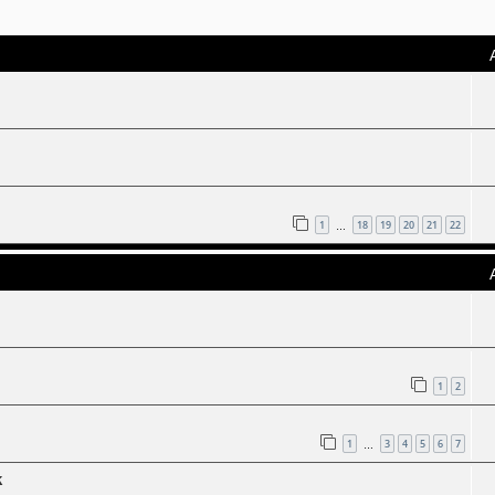
1
18
19
20
21
22
…
1
2
1
3
4
5
6
7
…
k