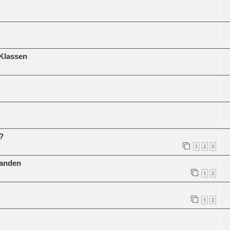
 Klassen
?
1
2
3
fanden
1
2
1
2