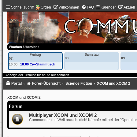
Schnellzugriff
Orden
Willkommen
FAQ
Kalender
Aktuell
Wochen-Übersicht
Samstag
Freitag
08.
09.
07.
16:00
18:00 Civ-Stammtisch
Anzeige der Termine für heute ausschalten
Portal
Foren-Übersicht
Science Fiction
XCOM und XCOM 2
XCOM und XCOM 2
Forum
Multiplayer XCOM und XCOM 2
Commander, die Welt braucht dich! Kämpfe mit bei der "Operat