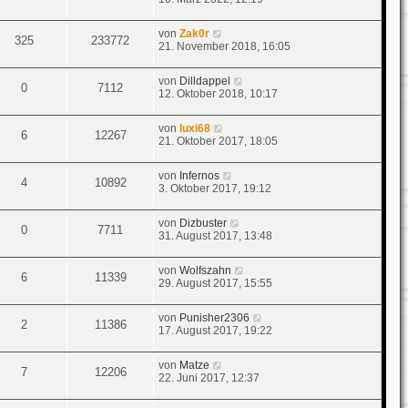
von
Zak0r
325
233772
21. November 2018, 16:05
von
Dilldappel
0
7112
12. Oktober 2018, 10:17
von
luxi68
6
12267
21. Oktober 2017, 18:05
von
Infernos
4
10892
3. Oktober 2017, 19:12
von
Dizbuster
0
7711
31. August 2017, 13:48
von
Wolfszahn
6
11339
29. August 2017, 15:55
von
Punisher2306
2
11386
17. August 2017, 19:22
von
Matze
7
12206
22. Juni 2017, 12:37