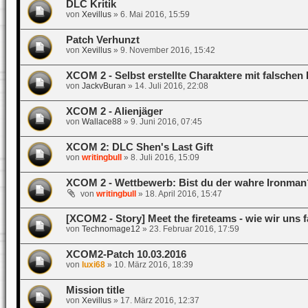
DLC Kritik
von
Xevillus
»
6. Mai 2016, 15:59
Patch Verhunzt
von
Xevillus
»
9. November 2016, 15:42
XCOM 2 - Selbst erstellte Charaktere mit falschen
von
JackvBuran
»
14. Juli 2016, 22:08
XCOM 2 - Alienjäger
von
Wallace88
»
9. Juni 2016, 07:45
XCOM 2: DLC Shen's Last Gift
von
writingbull
»
8. Juli 2016, 15:09
XCOM 2 - Wettbewerb: Bist du der wahre Ironman
von
writingbull
»
18. April 2016, 15:47
[XCOM2 - Story] Meet the fireteams - wie wir uns 
von
Technomage12
»
23. Februar 2016, 17:59
XCOM2-Patch 10.03.2016
von
luxi68
»
10. März 2016, 18:39
Mission title
von
Xevillus
»
17. März 2016, 12:37