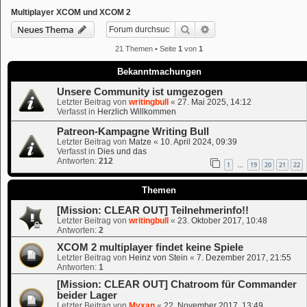
Multiplayer XCOM und XCOM 2
Suche
Erweiterte Suche
Neues Thema
21 Themen • Seite
1
von
1
Bekanntmachungen
Unsere Community ist umgezogen
Letzter Beitrag von
writingbull
«
27. Mai 2025, 14:12
Verfasst in
Herzlich Willkommen
Patreon-Kampagne Writing Bull
Letzter Beitrag von
Matze
«
10. April 2024, 09:39
Verfasst in
Dies und das
Antworten:
212
1
19
20
21
22
…
Themen
[Mission: CLEAR OUT] Teilnehmerinfo!!
Letzter Beitrag von
writingbull
«
23. Oktober 2017, 10:48
Antworten:
2
XCOM 2 multiplayer findet keine Spiele
Letzter Beitrag von
Heinz von Stein
«
7. Dezember 2017, 21:55
Antworten:
1
[Mission: CLEAR OUT] Chatroom für Commander
beider Lager
Letzter Beitrag von
Myxan
«
22. November 2017, 13:49