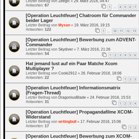
Letzter Beitrag von
Zeegic
«
29. März 2016, 04:47
Antworten:
67
1
4
5
6
7
…
[Operation Leuchtfeuer] Chatroom für Commander
beider Lager
Letzter Beitrag von
Myxan
«
19. März 2016, 19:15
Antworten:
122
1
10
11
12
13
…
[Operation Leuchtfeuer] Bewerbung zum ADVENT-
Commander
Letzter Beitrag von
Skydiver
«
7. März 2016, 21:26
Antworten:
54
1
2
3
4
5
6
Hat jemand lust auf ein Paar Matche Xcom
Multiplayer ?
Letzter Beitrag von
Cooki2912
«
26. Februar 2016, 18:06
Antworten:
22
1
2
3
[Operation Leuchtfeuer] Informationsmatrix
(Fragen-Thread)
Letzter Beitrag von
DragoniusBlade
«
24. Februar 2016, 15:53
Antworten:
31
1
2
3
4
[Operation Leuchtfeuer] Propagandafilme XCOM-
Widerstand
Letzter Beitrag von
writingbull
«
17. Februar 2016, 15:06
Antworten:
17
1
2
[Operation Leuchtfeuer] Bewerbung zum XCOM-