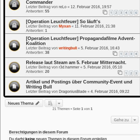
Commander
Letzter Beitrag von
reLo
«
12. Februar 2016, 19:57
Antworten:
55
1
2
3
4
5
6
[Operation Leuchtfeuer] So läuft's
Letzter Beitrag von
Myxan
«
11. Februar 2016, 21:38
Antworten:
1
[Operation Leuchtfeuer] Propagandafilme Advent-
Koalition
Letzter Beitrag von
writingbull
«
5. Februar 2016, 16:43
Antworten:
38
1
2
3
4
Release laut Steam am 5. Februar Mitternacht.
Letzter Beitrag von
r3d.hammer
«
5. Februar 2016, 05:10
Antworten:
20
1
2
3
Artikel und Postings über Community-Event und
Writing Bull
Letzter Beitrag von
DragoniusBlade
«
4. Februar 2016, 09:22
Neues Thema
21 Themen • Seite
1
von
1
Gehe zu
Berechtigungen in diesem Forum
Du darfst
keine
neuen Themen in diesem Forum erstellen.