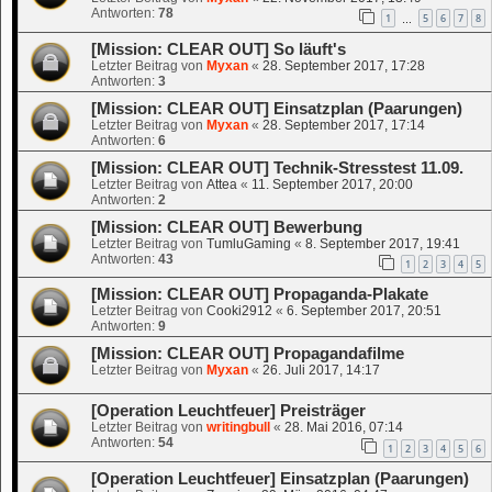
Antworten:
78
1
5
6
7
8
…
[Mission: CLEAR OUT] So läuft's
Letzter Beitrag von
Myxan
«
28. September 2017, 17:28
Antworten:
3
[Mission: CLEAR OUT] Einsatzplan (Paarungen)
Letzter Beitrag von
Myxan
«
28. September 2017, 17:14
Antworten:
6
[Mission: CLEAR OUT] Technik-Stresstest 11.09.
Letzter Beitrag von
Attea
«
11. September 2017, 20:00
Antworten:
2
[Mission: CLEAR OUT] Bewerbung
Letzter Beitrag von
TumluGaming
«
8. September 2017, 19:41
Antworten:
43
1
2
3
4
5
[Mission: CLEAR OUT] Propaganda-Plakate
Letzter Beitrag von
Cooki2912
«
6. September 2017, 20:51
Antworten:
9
[Mission: CLEAR OUT] Propagandafilme
Letzter Beitrag von
Myxan
«
26. Juli 2017, 14:17
[Operation Leuchtfeuer] Preisträger
Letzter Beitrag von
writingbull
«
28. Mai 2016, 07:14
Antworten:
54
1
2
3
4
5
6
[Operation Leuchtfeuer] Einsatzplan (Paarungen)