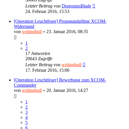
Letzter Beitrag
von
DragoniusBlade
24. Februar 2016, 15:53
[Operation Leuchtfeuer] Propagandafilme XCOM-
Widerstand
von
writingbull
»
23. Januar 2016, 08:35
1
2
17
Antworten
20643
Zugriffe
Letzter Beitrag
von
writingbull
17. Februar 2016, 15:06
[Operation Leuchtfeuer] Bewerbung zum XCOM-
Commander
von
writingbull
»
20. Januar 2016, 14:27
1
2
3
4
5
6