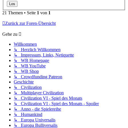
21 Themen • Seite
1
von
1
Zurück zur Foren-Übersicht
Gehe zu
Willkommen
↳ Herzlich Willkommen
↳ Impressum, Links, Netiquette
↳ WB Homepage
↳ WB YouTube
↳ WB Shop
↳ Crowdfunding Patreon
Geschichte
↳ Civilization
↳ Multiplayer Civilization
↳ Civilization VI - Spiel des Monats
↳ Civilization VI - Spiel des Monats - Spoiler
↳ Anno - die Spielereihe
↳ Humankind
↳ Europa Universalis
↳ Europa Bulliversalis