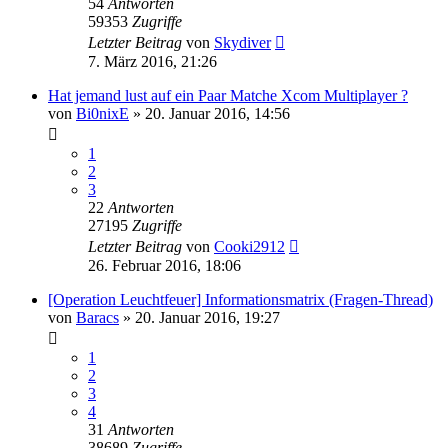
54
Antworten
59353
Zugriffe
Letzter Beitrag
von
Skydiver
7. März 2016, 21:26
Hat jemand lust auf ein Paar Matche Xcom Multiplayer ?
von
Bi0nixE
»
20. Januar 2016, 14:56
1
2
3
22
Antworten
27195
Zugriffe
Letzter Beitrag
von
Cooki2912
26. Februar 2016, 18:06
[Operation Leuchtfeuer] Informationsmatrix (Fragen-Thread)
von
Baracs
»
20. Januar 2016, 19:27
1
2
3
4
31
Antworten
38689
Zugriffe