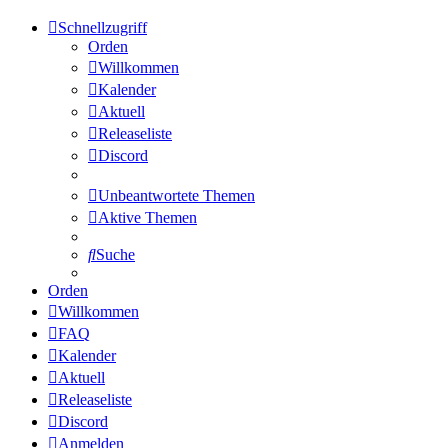
Schnellzugriff
Orden
Willkommen
Kalender
Aktuell
Releaseliste
Discord
Unbeantwortete Themen
Aktive Themen
Suche
Orden
Willkommen
FAQ
Kalender
Aktuell
Releaseliste
Discord
Anmelden