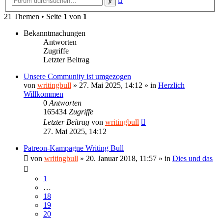
Suche
Suche
21 Themen • Seite
1
von
1
Bekanntmachungen
Antworten
Zugriffe
Letzter Beitrag
Unsere Community ist umgezogen
von
writingbull
»
27. Mai 2025, 14:12
» in
Herzlich
Willkommen
0
Antworten
165434
Zugriffe
Letzter Beitrag
von
writingbull
27. Mai 2025, 14:12
Patreon-Kampagne Writing Bull
von
writingbull
»
20. Januar 2018, 11:57
» in
Dies und das
1
…
18
19
20