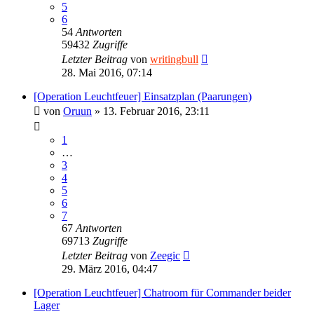
5
6
54
Antworten
59432
Zugriffe
Letzter Beitrag
von
writingbull
28. Mai 2016, 07:14
[Operation Leuchtfeuer] Einsatzplan (Paarungen)
von
Oruun
»
13. Februar 2016, 23:11
1
…
3
4
5
6
7
67
Antworten
69713
Zugriffe
Letzter Beitrag
von
Zeegic
29. März 2016, 04:47
[Operation Leuchtfeuer] Chatroom für Commander beider
Lager