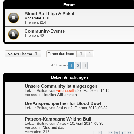
Forum
Blood Bull Liga & Pokal
Moderator:
BBL
Themen:
214
Community-Events
Themen:
40
Suche
Erweiterte Suche
Neues Thema
1
2
Nächste
47 Themen
Bekanntmachungen
Unsere Community ist umgezogen
Letzter Beitrag von
writingbull
«
27. Mai 2025, 14:12
Verfasst in
Herzlich Willkommen
Die Ansprechpartner für Blood Bowl
Letzter Beitrag von
Araius
«
2. Februar 2018, 08:32
Patreon-Kampagne Writing Bull
Letzter Beitrag von
Matze
«
10. April 2024, 09:39
Verfasst in
Dies und das
Antworten:
212
1
19
20
21
22
…