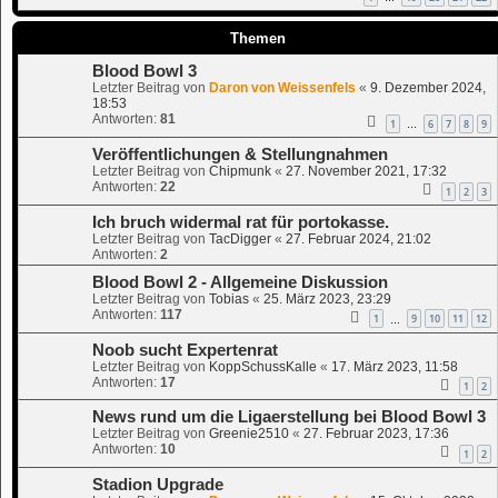
Themen
Blood Bowl 3
Letzter Beitrag von
Daron von Weissenfels
«
9. Dezember 2024,
18:53
Antworten:
81
1
6
7
8
9
…
Veröffentlichungen & Stellungnahmen
Letzter Beitrag von
Chipmunk
«
27. November 2021, 17:32
Antworten:
22
1
2
3
Ich bruch widermal rat für portokasse.
Letzter Beitrag von
TacDigger
«
27. Februar 2024, 21:02
Antworten:
2
Blood Bowl 2 - Allgemeine Diskussion
Letzter Beitrag von
Tobias
«
25. März 2023, 23:29
Antworten:
117
1
9
10
11
12
…
Noob sucht Expertenrat
Letzter Beitrag von
KoppSchussKalle
«
17. März 2023, 11:58
Antworten:
17
1
2
News rund um die Ligaerstellung bei Blood Bowl 3
Letzter Beitrag von
Greenie2510
«
27. Februar 2023, 17:36
Antworten:
10
1
2
Stadion Upgrade