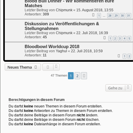
Blood Bull Dinner - Wir kommentieren eure
Matches
Letzter Beitrag von
Chipmunk
«
15. August 2018, 13:55
Antworten:
309
1
28
29
30
31
…
Diskussion zu Veröffentlichungen &
Stellungnahmen
Letzter Beitrag von
Chipmunk
«
22. Juli 2018, 16:39
Antworten:
45
1
2
3
4
5
Bloodbowl Worldcup 2018
Letzter Beitrag von
Yaghul
«
22. Juli 2018, 10:59
Antworten:
11
1
2
Neues Thema
1
2
Nächste
47 Themen
Gehe zu
Berechtigungen in diesem Forum
Du darfst
keine
neuen Themen in diesem Forum erstellen.
Du darfst
keine
Antworten zu Themen in diesem Forum erstellen.
Du darfst deine Beiträge in diesem Forum
nicht
ändern.
Du darfst deine Beiträge in diesem Forum
nicht
löschen.
Du darfst
keine
Dateianhänge in diesem Forum erstellen.