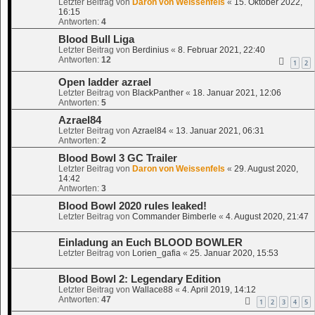
Letzter Beitrag von
Daron von Weissenfels
«
15. Oktober 2022,
16:15
Antworten:
4
Blood Bull Liga
Letzter Beitrag von
Berdinius
«
8. Februar 2021, 22:40
Antworten:
12
1
2
Open ladder azrael
Letzter Beitrag von
BlackPanther
«
18. Januar 2021, 12:06
Antworten:
5
Azrael84
Letzter Beitrag von
Azrael84
«
13. Januar 2021, 06:31
Antworten:
2
Blood Bowl 3 GC Trailer
Letzter Beitrag von
Daron von Weissenfels
«
29. August 2020,
14:42
Antworten:
3
Blood Bowl 2020 rules leaked!
Letzter Beitrag von
Commander Bimberle
«
4. August 2020, 21:47
Einladung an Euch BLOOD BOWLER
Letzter Beitrag von
Lorien_gafia
«
25. Januar 2020, 15:53
Blood Bowl 2: Legendary Edition
Letzter Beitrag von
Wallace88
«
4. April 2019, 14:12
Antworten:
47
1
2
3
4
5