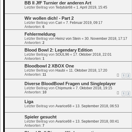
BB II JfF Turnier der anderen Art
Letzter Beitrag von
Tedybär68
«
1. April 2019, 15:45
Wir wollen dich! - Part 2
Letzter Beitrag von
Cari
«
7. Februar 2019, 09:17
Antworten:
6
Fehlermeldung
Letzter Beitrag von
Heinz von Stein
«
30. November 2018, 17:17
Antworten:
2
Blood Bowl 2: Legendary Edition
Letzter Beitrag von
SOUL96
«
17. Oktober 2018, 22:01
Antworten:
1
Bloodbowl 2 XBOX One
Letzter Beitrag von
Haubi
«
11. Oktober 2018, 17:20
Antworten:
11
1
2
Diverse BloodBowl Fragen und Singleplayer
Letzter Beitrag von
Chipmunk
«
7. Oktober 2018, 19:15
Antworten:
10
1
2
Liga
Letzter Beitrag von
Avarice68
«
13. September 2018, 06:53
Spieler gesucht
Letzter Beitrag von
Avarice68
«
13. September 2018, 00:41
Antworten:
7