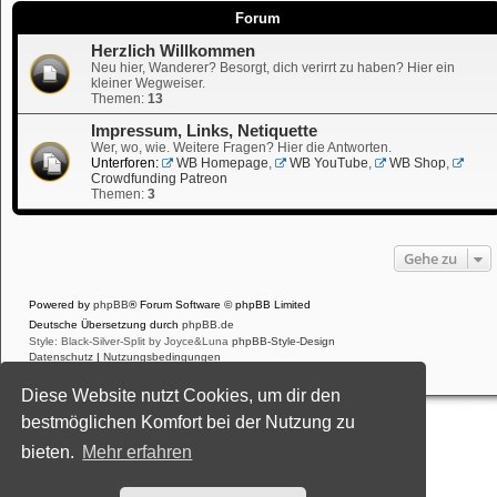
Forum
Herzlich Willkommen
Neu hier, Wanderer? Besorgt, dich verirrt zu haben? Hier ein
kleiner Wegweiser.
Themen:
13
Impressum, Links, Netiquette
Wer, wo, wie. Weitere Fragen? Hier die Antworten.
Unterforen:
WB Homepage
,
WB YouTube
,
WB Shop
,
Crowdfunding Patreon
Themen:
3
Gehe zu
Powered by
phpBB
® Forum Software © phpBB Limited
Deutsche Übersetzung durch
phpBB.de
Style: Black-Silver-Split by Joyce&Luna
phpBB-Style-Design
Datenschutz
|
Nutzungsbedingungen
Diese Website nutzt Cookies, um dir den
bestmöglichen Komfort bei der Nutzung zu
bieten.
Mehr erfahren