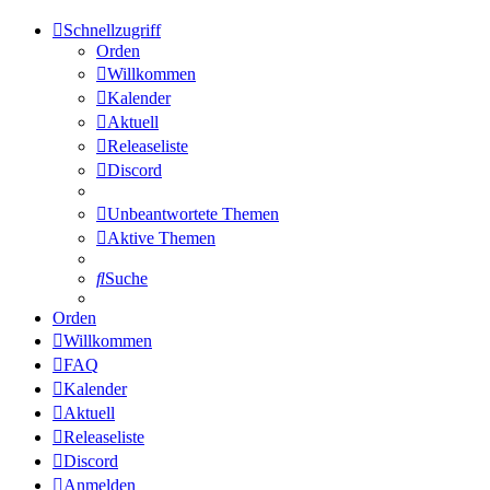
Schnellzugriff
Orden
Willkommen
Kalender
Aktuell
Releaseliste
Discord
Unbeantwortete Themen
Aktive Themen
Suche
Orden
Willkommen
FAQ
Kalender
Aktuell
Releaseliste
Discord
Anmelden