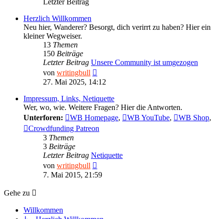
Letzter Beitrag
Herzlich Willkommen
Neu hier, Wanderer? Besorgt, dich verirrt zu haben? Hier ein
kleiner Wegweiser.
13
Themen
150
Beiträge
Letzter Beitrag
Unsere Community ist umgezogen
Neuester
von
writingbull
Beitrag
27. Mai 2025, 14:12
Impressum, Links, Netiquette
Wer, wo, wie. Weitere Fragen? Hier die Antworten.
Unterforen:
WB Homepage
,
WB YouTube
,
WB Shop
,
Crowdfunding Patreon
3
Themen
3
Beiträge
Letzter Beitrag
Netiquette
Neuester
von
writingbull
Beitrag
7. Mai 2015, 21:59
Gehe zu
Willkommen