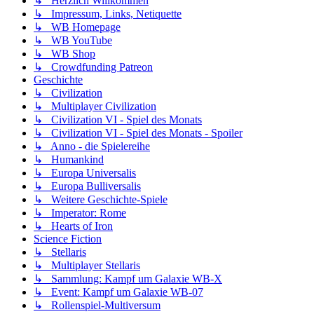
↳ Herzlich Willkommen
↳ Impressum, Links, Netiquette
↳ WB Homepage
↳ WB YouTube
↳ WB Shop
↳ Crowdfunding Patreon
Geschichte
↳ Civilization
↳ Multiplayer Civilization
↳ Civilization VI - Spiel des Monats
↳ Civilization VI - Spiel des Monats - Spoiler
↳ Anno - die Spielereihe
↳ Humankind
↳ Europa Universalis
↳ Europa Bulliversalis
↳ Weitere Geschichte-Spiele
↳ Imperator: Rome
↳ Hearts of Iron
Science Fiction
↳ Stellaris
↳ Multiplayer Stellaris
↳ Sammlung: Kampf um Galaxie WB-X
↳ Event: Kampf um Galaxie WB-07
↳ Rollenspiel-Multiversum