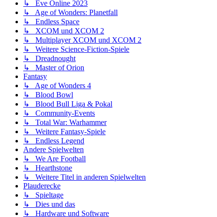
↳ Eve Online 2023
↳ Age of Wonders: Planetfall
↳ Endless Space
↳ XCOM und XCOM 2
↳ Multiplayer XCOM und XCOM 2
↳ Weitere Science-Fiction-Spiele
↳ Dreadnought
↳ Master of Orion
Fantasy
↳ Age of Wonders 4
↳ Blood Bowl
↳ Blood Bull Liga & Pokal
↳ Community-Events
↳ Total War: Warhammer
↳ Weitere Fantasy-Spiele
↳ Endless Legend
Andere Spielwelten
↳ We Are Football
↳ Hearthstone
↳ Weitere Titel in anderen Spielwelten
Plauderecke
↳ Spieltage
↳ Dies und das
↳ Hardware und Software