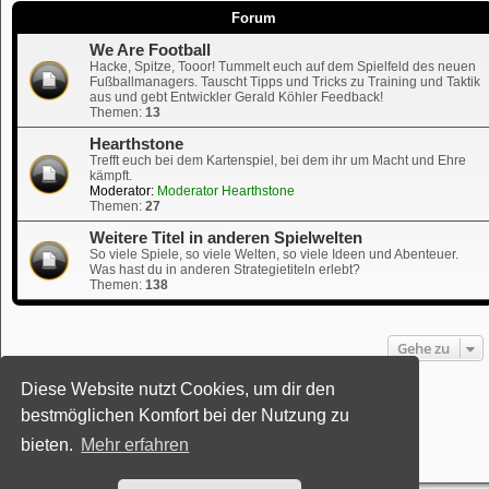
Forum
We Are Football
Hacke, Spitze, Tooor! Tummelt euch auf dem Spielfeld des neuen
Fußballmanagers. Tauscht Tipps und Tricks zu Training und Taktik
aus und gebt Entwickler Gerald Köhler Feedback!
Themen:
13
Hearthstone
Trefft euch bei dem Kartenspiel, bei dem ihr um Macht und Ehre
kämpft.
Moderator:
Moderator Hearthstone
Themen:
27
Weitere Titel in anderen Spielwelten
So viele Spiele, so viele Welten, so viele Ideen und Abenteuer.
Was hast du in anderen Strategietiteln erlebt?
Themen:
138
Gehe zu
Diese Website nutzt Cookies, um dir den
Powered by
phpBB
® Forum Software © phpBB Limited
bestmöglichen Komfort bei der Nutzung zu
Deutsche Übersetzung durch
phpBB.de
Style: Black-Silver-Split by Joyce&Luna
phpBB-Style-Design
bieten.
Mehr erfahren
Datenschutz
|
Nutzungsbedingungen