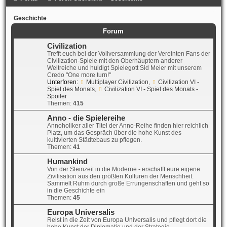
Geschichte
Forum
Civilization
Trefft euch bei der Vollversammlung der Vereinten Fans der
Civilization-Spiele mit den Oberhäuptern anderer
Weltreiche und huldigt Spielegott Sid Meier mit unserem
Credo "One more turn!"
Unterforen:
Multiplayer Civilization
,
Civilization VI -
Spiel des Monats
,
Civilization VI - Spiel des Monats -
Spoiler
Themen:
415
Anno - die Spielereihe
Annoholiker aller Titel der Anno-Reihe finden hier reichlich
Platz, um das Gespräch über die hohe Kunst des
kultivierten Städtebaus zu pflegen.
Themen:
41
Humankind
Von der Steinzeit in die Moderne - erschafft eure eigene
Zivilisation aus den größten Kulturen der Menschheit.
Sammelt Ruhm durch große Errungenschaften und geht so
in die Geschichte ein
Themen:
45
Europa Universalis
Reist in die Zeit von Europa Universalis und pflegt dort die
hohe Kunst der Diplomatie und der Strategie.