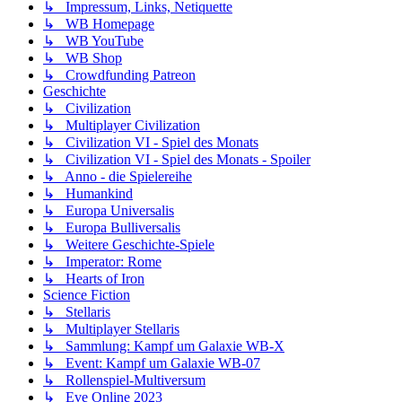
↳ Impressum, Links, Netiquette
↳ WB Homepage
↳ WB YouTube
↳ WB Shop
↳ Crowdfunding Patreon
Geschichte
↳ Civilization
↳ Multiplayer Civilization
↳ Civilization VI - Spiel des Monats
↳ Civilization VI - Spiel des Monats - Spoiler
↳ Anno - die Spielereihe
↳ Humankind
↳ Europa Universalis
↳ Europa Bulliversalis
↳ Weitere Geschichte-Spiele
↳ Imperator: Rome
↳ Hearts of Iron
Science Fiction
↳ Stellaris
↳ Multiplayer Stellaris
↳ Sammlung: Kampf um Galaxie WB-X
↳ Event: Kampf um Galaxie WB-07
↳ Rollenspiel-Multiversum
↳ Eve Online 2023