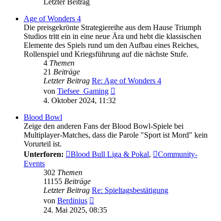
Letzter Beitrag
Age of Wonders 4
Die preisgekrönte Strategiereihe aus dem Hause Triumph
Studios tritt ein in eine neue Ära und hebt die klassischen
Elemente des Spiels rund um den Aufbau eines Reiches,
Rollenspiel und Kriegsführung auf die nächste Stufe.
4
Themen
21
Beiträge
Letzter Beitrag
Re: Age of Wonders 4
Neuester
von
Tiefsee_Gaming
Beitrag
4. Oktober 2024, 11:32
Blood Bowl
Zeige den anderen Fans der Blood Bowl-Spiele bei
Multiplayer-Matches, dass die Parole "Sport ist Mord" kein
Vorurteil ist.
Unterforen:
Blood Bull Liga & Pokal
,
Community-
Events
302
Themen
11155
Beiträge
Letzter Beitrag
Re: Spieltagsbestätigung
Neuester
von
Berdinius
Beitrag
24. Mai 2025, 08:35