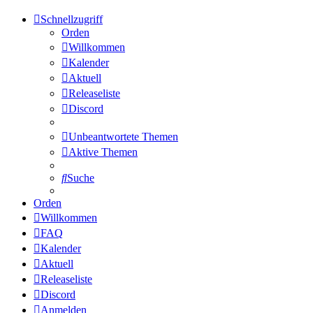
Schnellzugriff
Orden
Willkommen
Kalender
Aktuell
Releaseliste
Discord
Unbeantwortete Themen
Aktive Themen
Suche
Orden
Willkommen
FAQ
Kalender
Aktuell
Releaseliste
Discord
Anmelden