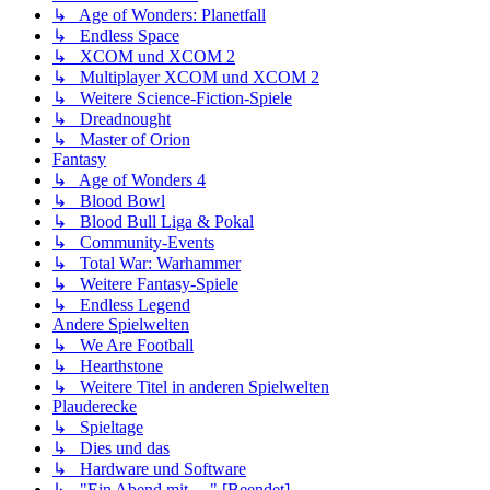
↳ Age of Wonders: Planetfall
↳ Endless Space
↳ XCOM und XCOM 2
↳ Multiplayer XCOM und XCOM 2
↳ Weitere Science-Fiction-Spiele
↳ Dreadnought
↳ Master of Orion
Fantasy
↳ Age of Wonders 4
↳ Blood Bowl
↳ Blood Bull Liga & Pokal
↳ Community-Events
↳ Total War: Warhammer
↳ Weitere Fantasy-Spiele
↳ Endless Legend
Andere Spielwelten
↳ We Are Football
↳ Hearthstone
↳ Weitere Titel in anderen Spielwelten
Plauderecke
↳ Spieltage
↳ Dies und das
↳ Hardware und Software
↳ "Ein Abend mit …" [Beendet]