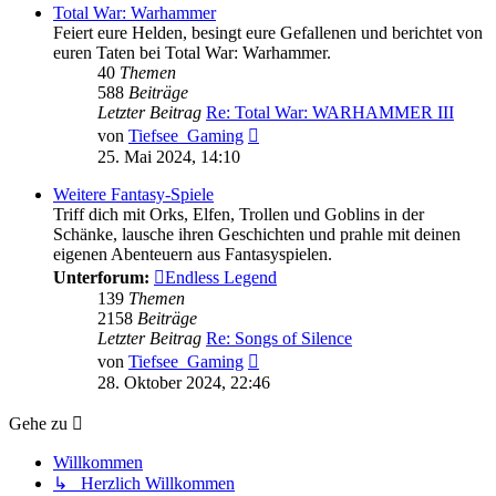
Total War: Warhammer
Feiert eure Helden, besingt eure Gefallenen und berichtet von
euren Taten bei Total War: Warhammer.
40
Themen
588
Beiträge
Letzter Beitrag
Re: Total War: WARHAMMER III
Neuester
von
Tiefsee_Gaming
Beitrag
25. Mai 2024, 14:10
Weitere Fantasy-Spiele
Triff dich mit Orks, Elfen, Trollen und Goblins in der
Schänke, lausche ihren Geschichten und prahle mit deinen
eigenen Abenteuern aus Fantasyspielen.
Unterforum:
Endless Legend
139
Themen
2158
Beiträge
Letzter Beitrag
Re: Songs of Silence
Neuester
von
Tiefsee_Gaming
Beitrag
28. Oktober 2024, 22:46
Gehe zu
Willkommen
↳ Herzlich Willkommen