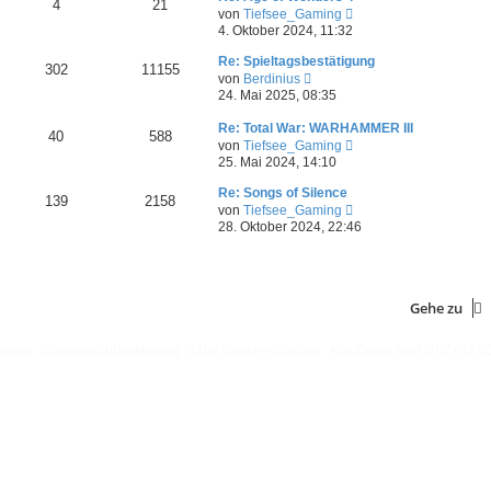
4
21
N
von
Tiefsee_Gaming
e
4. Oktober 2024, 11:32
u
e
Re: Spieltagsbestätigung
302
11155
s
N
von
Berdinius
t
e
24. Mai 2025, 08:35
e
u
r
e
Re: Total War: WARHAMMER III
B
40
588
s
N
von
Tiefsee_Gaming
e
t
e
25. Mai 2024, 14:10
i
e
u
t
r
e
Re: Songs of Silence
r
B
139
2158
s
N
von
Tiefsee_Gaming
a
e
t
e
g
28. Oktober 2024, 22:46
i
e
u
t
r
e
r
B
s
a
e
t
g
i
e
Gehe zu
t
r
r
B
a
e
essum
Datenschutzerklärung
Alle Cookies löschen
Alle Zeiten sind
UTC+02:0
g
i
t
r
a
g