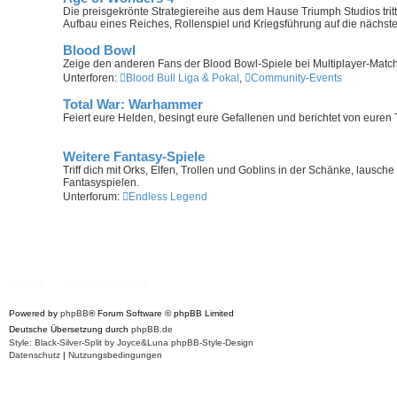
Die preisgekrönte Strategiereihe aus dem Hause Triumph Studios trit
Aufbau eines Reiches, Rollenspiel und Kriegsführung auf die nächste
Blood Bowl
Zeige den anderen Fans der Blood Bowl-Spiele bei Multiplayer-Matches,
Unterforen:
Blood Bull Liga & Pokal
,
Community-Events
Total War: Warhammer
Feiert eure Helden, besingt eure Gefallenen und berichtet von euren
Weitere Fantasy-Spiele
Triff dich mit Orks, Elfen, Trollen und Goblins in der Schänke, laus
Fantasyspielen.
Unterforum:
Endless Legend
Portal
Foren-Übersicht
Powered by
phpBB
® Forum Software © phpBB Limited
Deutsche Übersetzung durch
phpBB.de
Style: Black-Silver-Split by Joyce&Luna
phpBB-Style-Design
Datenschutz
|
Nutzungsbedingungen