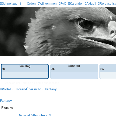
Schnellzugriff
Orden
Willkommen
FAQ
Kalender
Aktuell
Releaselist
Wochen-Übersicht
Sonntag
Samstag
09.
10.
08.
Anzeige der Termine für heute ausschalten
Portal
Foren-Übersicht
Fantasy
Fantasy
Forum
Age of Wonders 4