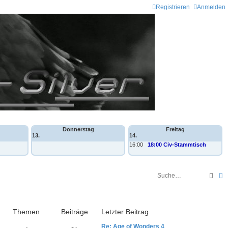
Registrieren
Anmelden
Donnerstag
Freitag
13.
14.
16:00
18:00 Civ-Stammtisch
Such
E
Themen
Beiträge
Letzter Beitrag
Re: Age of Wonders 4