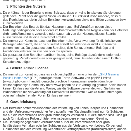
Nutzungsvertrages bestehen.
3. Pflichten des Nutzers
Du erklärst mit der Erstellung eines Beitrags, dass er keine Inhalte enthält, die gegen
geltendes Recht oder die guten Sitten verstoßen. Du erklärst insbesondere, dass du
das Recht besitzt, die in deinen Beiträgen verwendeten Links und Bilder zu setzen bzw.
zu verwenden.
Der Betreiber des Boards übt das Hausrecht aus. Bei Verstößen gegen diese
Nutzungsbedingungen oder anderer im Board veröffentlichten Regeln kann der Betreiber
dich nach Abmahnung zeitweise oder dauerhaft von der Nutzung dieses Boards
ausschließen und dir ein Hausverbot erteilen.
Du nimmst zur Kenntnis, dass der Betreiber keine Verantwortung für die Inhalte von
Beiträgen übernimmt, die er nicht selbst erstellt hat oder die er nicht zur Kenntnis
genommen hat. Du gestattest dem Betreiber, dein Benutzerkonto, Beiträge und
Funktionen jederzeit zu löschen oder zu sperren.
Du gestattest dem Betreiber darüber hinaus, deine Beiträge abzuändern, sofern sie
gegen o. g. Regeln verstoßen oder geeignet sind, dem Betreiber oder einem Dritten
Schaden zuzufügen.
4. General Public License
Du nimmst zur Kenntnis, dass es sich bei phpBB um eine unter der „
GNU General
Public License v2
“ (GPL) bereitgestellten Foren-Software von phpBB Limited
(www.phpbb.com) handelt; deutschsprachige Informationen werden durch die
deutschsprachige Community unter www.phpbb.de zur Verfügung gestellt. Beide haben
keinen Einfluss auf die Art und Weise, wie die Software verwendet wird. Sie können
insbesondere die Verwendung der Software für bestimmte Zwecke nicht untersagen
oder auf Inhalte fremder Foren Einfluss nehmen.
5. Gewährleistung
Der Betreiber haftet mit Ausnahme der Verletzung von Leben, Körper und Gesundheit
und der Verletzung wesentlicher Vertragspflichten (Kardinalpflichten) nur für Schäden,
die auf ein vorsätzliches oder grob fahrlässiges Verhalten zurückzuführen sind. Dies gilt
auch für mittelbare Folgeschäden wie insbesondere entgangenen Gewinn.
Die Haftung ist gegenüber Verbrauchern außer bei vorsätzlichem oder grob
fahrlässigem Verhalten oder bei Schäden aus der Verletzung von Leben, Körper und
Gesundheit und der Verletzung wesentlicher Vertragspflichten (Kardinalpflichten) auf die