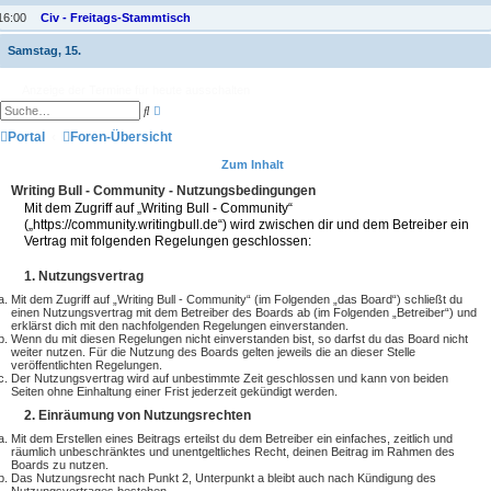
16:00
Civ - Freitags-Stammtisch
Samstag, 15.
Anzeige der Termine für heute ausschalten
E
S
r
u
w
Portal
Foren-Übersicht
c
e
h
i
e
Zum Inhalt
t
e
Writing Bull - Community - Nutzungsbedingungen
r
Mit dem Zugriff auf „Writing Bull - Community“
t
(„https://community.writingbull.de“) wird zwischen dir und dem Betreiber ein
e
S
Vertrag mit folgenden Regelungen geschlossen:
u
c
1. Nutzungsvertrag
h
e
Mit dem Zugriff auf „Writing Bull - Community“ (im Folgenden „das Board“) schließt du
einen Nutzungsvertrag mit dem Betreiber des Boards ab (im Folgenden „Betreiber“) und
erklärst dich mit den nachfolgenden Regelungen einverstanden.
Wenn du mit diesen Regelungen nicht einverstanden bist, so darfst du das Board nicht
weiter nutzen. Für die Nutzung des Boards gelten jeweils die an dieser Stelle
veröffentlichten Regelungen.
Der Nutzungsvertrag wird auf unbestimmte Zeit geschlossen und kann von beiden
Seiten ohne Einhaltung einer Frist jederzeit gekündigt werden.
2. Einräumung von Nutzungsrechten
Mit dem Erstellen eines Beitrags erteilst du dem Betreiber ein einfaches, zeitlich und
räumlich unbeschränktes und unentgeltliches Recht, deinen Beitrag im Rahmen des
Boards zu nutzen.
Das Nutzungsrecht nach Punkt 2, Unterpunkt a bleibt auch nach Kündigung des