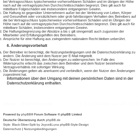
bei Vertragsschluss typischerweise vorhersehbaren Schäden und im übrigen der Höhe
nach auf die vertragstypischen Durchschnittsschäden begrenzt. Dies gilt auch für
mittelbare Folgeschäden wie insbesondere entgangenen Gewinn.
Die Haftung ist gegenüber Unternehmern außer bei der Verletzung von Leben, Körper
und Gesundheit oder vorsätzlichem oder grob fahrlässigem Verhalten des Betreibers auf
die bei Vertragsschluss typischerweise vorhersehbaren Schäden und im Übrigen der
Höhe nach auf die vertragstypischen Durchschnittsschäden begrenzt. Dies gilt auch für
mittelbare Schäden, insbesondere entgangenen Gewinn.
Die Haftungsbegrenzung der Absätze a bis c gilt sinngemäß auch zugunsten der
Mitarbeiter und Erfüllungsgehilfen des Betreibers.
Ansprüche für eine Haftung aus zwingendem nationalem Recht bleiben unberührt.
6. Änderungsvorbehalt
Der Betreiber ist berechtigt, die Nutzungsbedingungen und die Datenschutzerklärung zu
ändern. Die Änderung wird dem Nutzer per E-Mail mitgeteilt.
Der Nutzer ist berechtigt, den Änderungen zu widersprechen. Im Falle des
Widerspruchs erlischt das zwischen dem Betreiber und dem Nutzer bestehende
Vertragsverhältnis mit sofortiger Wirkung.
Die Änderungen gelten als anerkannt und verbindlich, wenn der Nutzer den Änderungen
zugestimmt hat.
Informationen über den Umgang mit deinen persönlichen Daten sind in der
Datenschutzerklärung enthalten.
Portal
Foren-Übersicht
Alle Zeiten sind
UTC+02:0
Powered by
phpBB
® Forum Software © phpBB Limited
Deutsche Übersetzung durch
phpBB.de
Style: Black-Silver-Split by Joyce&Luna
phpBB-Style-Design
Datenschutz
|
Nutzungsbedingungen