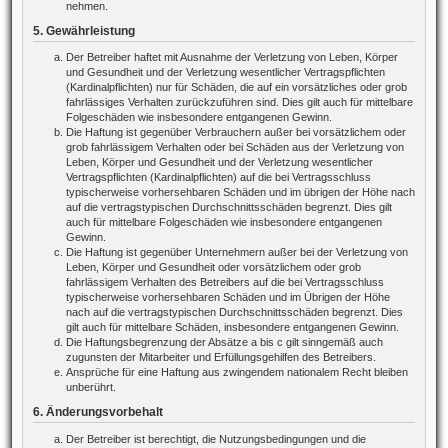
nehmen.
5. Gewährleistung
Der Betreiber haftet mit Ausnahme der Verletzung von Leben, Körper
und Gesundheit und der Verletzung wesentlicher Vertragspflichten
(Kardinalpflichten) nur für Schäden, die auf ein vorsätzliches oder grob
fahrlässiges Verhalten zurückzuführen sind. Dies gilt auch für mittelbare
Folgeschäden wie insbesondere entgangenen Gewinn.
Die Haftung ist gegenüber Verbrauchern außer bei vorsätzlichem oder
grob fahrlässigem Verhalten oder bei Schäden aus der Verletzung von
Leben, Körper und Gesundheit und der Verletzung wesentlicher
Vertragspflichten (Kardinalpflichten) auf die bei Vertragsschluss
typischerweise vorhersehbaren Schäden und im übrigen der Höhe nach
auf die vertragstypischen Durchschnittsschäden begrenzt. Dies gilt
auch für mittelbare Folgeschäden wie insbesondere entgangenen
Gewinn.
Die Haftung ist gegenüber Unternehmern außer bei der Verletzung von
Leben, Körper und Gesundheit oder vorsätzlichem oder grob
fahrlässigem Verhalten des Betreibers auf die bei Vertragsschluss
typischerweise vorhersehbaren Schäden und im Übrigen der Höhe
nach auf die vertragstypischen Durchschnittsschäden begrenzt. Dies
gilt auch für mittelbare Schäden, insbesondere entgangenen Gewinn.
Die Haftungsbegrenzung der Absätze a bis c gilt sinngemäß auch
zugunsten der Mitarbeiter und Erfüllungsgehilfen des Betreibers.
Ansprüche für eine Haftung aus zwingendem nationalem Recht bleiben
unberührt.
6. Änderungsvorbehalt
Der Betreiber ist berechtigt, die Nutzungsbedingungen und die