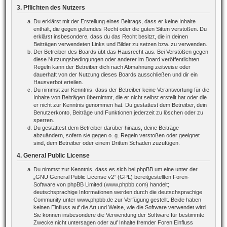
3. Pflichten des Nutzers
Du erklärst mit der Erstellung eines Beitrags, dass er keine Inhalte
enthält, die gegen geltendes Recht oder die guten Sitten verstoßen. Du
erklärst insbesondere, dass du das Recht besitzt, die in deinen
Beiträgen verwendeten Links und Bilder zu setzen bzw. zu verwenden.
Der Betreiber des Boards übt das Hausrecht aus. Bei Verstößen gegen
diese Nutzungsbedingungen oder anderer im Board veröffentlichten
Regeln kann der Betreiber dich nach Abmahnung zeitweise oder
dauerhaft von der Nutzung dieses Boards ausschließen und dir ein
Hausverbot erteilen.
Du nimmst zur Kenntnis, dass der Betreiber keine Verantwortung für die
Inhalte von Beiträgen übernimmt, die er nicht selbst erstellt hat oder die
er nicht zur Kenntnis genommen hat. Du gestattest dem Betreiber, dein
Benutzerkonto, Beiträge und Funktionen jederzeit zu löschen oder zu
sperren.
Du gestattest dem Betreiber darüber hinaus, deine Beiträge
abzuändern, sofern sie gegen o. g. Regeln verstoßen oder geeignet
sind, dem Betreiber oder einem Dritten Schaden zuzufügen.
4. General Public License
Du nimmst zur Kenntnis, dass es sich bei phpBB um eine unter der
„
GNU General Public License v2
“ (GPL) bereitgestellten Foren-
Software von phpBB Limited (www.phpbb.com) handelt;
deutschsprachige Informationen werden durch die deutschsprachige
Community unter www.phpbb.de zur Verfügung gestellt. Beide haben
keinen Einfluss auf die Art und Weise, wie die Software verwendet wird.
Sie können insbesondere die Verwendung der Software für bestimmte
Zwecke nicht untersagen oder auf Inhalte fremder Foren Einfluss