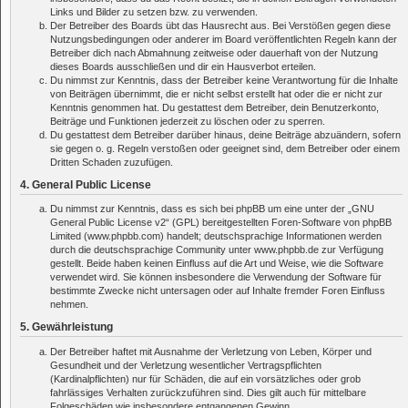
Links und Bilder zu setzen bzw. zu verwenden.
Der Betreiber des Boards übt das Hausrecht aus. Bei Verstößen gegen diese
Nutzungsbedingungen oder anderer im Board veröffentlichten Regeln kann der
Betreiber dich nach Abmahnung zeitweise oder dauerhaft von der Nutzung
dieses Boards ausschließen und dir ein Hausverbot erteilen.
Du nimmst zur Kenntnis, dass der Betreiber keine Verantwortung für die Inhalte
von Beiträgen übernimmt, die er nicht selbst erstellt hat oder die er nicht zur
Kenntnis genommen hat. Du gestattest dem Betreiber, dein Benutzerkonto,
Beiträge und Funktionen jederzeit zu löschen oder zu sperren.
Du gestattest dem Betreiber darüber hinaus, deine Beiträge abzuändern, sofern
sie gegen o. g. Regeln verstoßen oder geeignet sind, dem Betreiber oder einem
Dritten Schaden zuzufügen.
4. General Public License
Du nimmst zur Kenntnis, dass es sich bei phpBB um eine unter der „
GNU
General Public License v2
“ (GPL) bereitgestellten Foren-Software von phpBB
Limited (www.phpbb.com) handelt; deutschsprachige Informationen werden
durch die deutschsprachige Community unter www.phpbb.de zur Verfügung
gestellt. Beide haben keinen Einfluss auf die Art und Weise, wie die Software
verwendet wird. Sie können insbesondere die Verwendung der Software für
bestimmte Zwecke nicht untersagen oder auf Inhalte fremder Foren Einfluss
nehmen.
5. Gewährleistung
Der Betreiber haftet mit Ausnahme der Verletzung von Leben, Körper und
Gesundheit und der Verletzung wesentlicher Vertragspflichten
(Kardinalpflichten) nur für Schäden, die auf ein vorsätzliches oder grob
fahrlässiges Verhalten zurückzuführen sind. Dies gilt auch für mittelbare
Folgeschäden wie insbesondere entgangenen Gewinn.