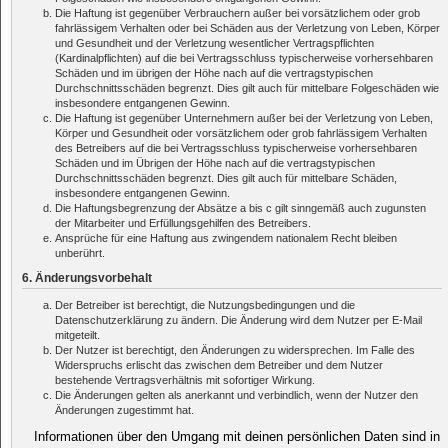
Die Haftung ist gegenüber Verbrauchern außer bei vorsätzlichem oder grob
fahrlässigem Verhalten oder bei Schäden aus der Verletzung von Leben, Körper
und Gesundheit und der Verletzung wesentlicher Vertragspflichten
(Kardinalpflichten) auf die bei Vertragsschluss typischerweise vorhersehbaren
Schäden und im übrigen der Höhe nach auf die vertragstypischen
Durchschnittsschäden begrenzt. Dies gilt auch für mittelbare Folgeschäden wie
insbesondere entgangenen Gewinn.
Die Haftung ist gegenüber Unternehmern außer bei der Verletzung von Leben,
Körper und Gesundheit oder vorsätzlichem oder grob fahrlässigem Verhalten
des Betreibers auf die bei Vertragsschluss typischerweise vorhersehbaren
Schäden und im Übrigen der Höhe nach auf die vertragstypischen
Durchschnittsschäden begrenzt. Dies gilt auch für mittelbare Schäden,
insbesondere entgangenen Gewinn.
Die Haftungsbegrenzung der Absätze a bis c gilt sinngemäß auch zugunsten
der Mitarbeiter und Erfüllungsgehilfen des Betreibers.
Ansprüche für eine Haftung aus zwingendem nationalem Recht bleiben
unberührt.
6. Änderungsvorbehalt
Der Betreiber ist berechtigt, die Nutzungsbedingungen und die
Datenschutzerklärung zu ändern. Die Änderung wird dem Nutzer per E-Mail
mitgeteilt.
Der Nutzer ist berechtigt, den Änderungen zu widersprechen. Im Falle des
Widerspruchs erlischt das zwischen dem Betreiber und dem Nutzer
bestehende Vertragsverhältnis mit sofortiger Wirkung.
Die Änderungen gelten als anerkannt und verbindlich, wenn der Nutzer den
Änderungen zugestimmt hat.
Informationen über den Umgang mit deinen persönlichen Daten sind in