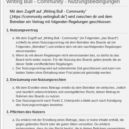
Writing Bull - Community - Nutzungsbedingungen
Mit dem Zugriff auf „Writing Bull - Community“
(„https://community.writingbull.de“) wird zwischen dir und dem
Betreiber ein Vertrag mit folgenden Regelungen geschlossen:
1. Nutzungsvertrag
Mit dem Zugriff auf „Writing Bull - Community“ (im Folgenden „das Board“)
schließt du einen Nutzungsvertrag mit dem Betreiber des Boards ab (im
Folgenden „Betreiber“) und erklärst dich mit den nachfolgenden Regelungen
einverstanden.
Wenn du mit diesen Regelungen nicht einverstanden bist, so darfst du das
Board nicht weiter nutzen. Für die Nutzung des Boards gelten jeweils die an
dieser Stelle veröffentlichten Regelungen.
Der Nutzungsvertrag wird auf unbestimmte Zeit geschlossen und kann von
beiden Seiten ohne Einhaltung einer Frist jederzeit gekündigt werden.
2. Einräumung von Nutzungsrechten
Mit dem Erstellen eines Beitrags erteilst du dem Betreiber ein einfaches, zeitlich
und räumlich unbeschränktes und unentgeltliches Recht, deinen Beitrag im
Rahmen des Boards zu nutzen.
Das Nutzungsrecht nach Punkt 2, Unterpunkt a bleibt auch nach Kündigung
des Nutzungsvertrages bestehen.
3. Pflichten des Nutzers
Du erklärst mit der Erstellung eines Beitrags, dass er keine Inhalte enthält, die
gegen geltendes Recht oder die guten Sitten verstoßen. Du erklärst
insbesondere, dass du das Recht besitzt, die in deinen Beiträgen verwendeten