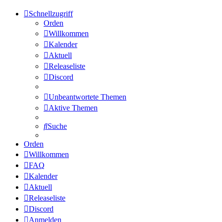
Schnellzugriff
Orden
Willkommen
Kalender
Aktuell
Releaseliste
Discord
Unbeantwortete Themen
Aktive Themen
Suche
Orden
Willkommen
FAQ
Kalender
Aktuell
Releaseliste
Discord
Anmelden