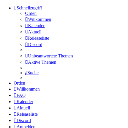
Schnellzugriff
Orden
Willkommen
Kalender
Aktuell
Releaseliste
Discord
Unbeantwortete Themen
Aktive Themen
Suche
Orden
Willkommen
FAQ
Kalender
Aktuell
Releaseliste
Discord
Anmelden