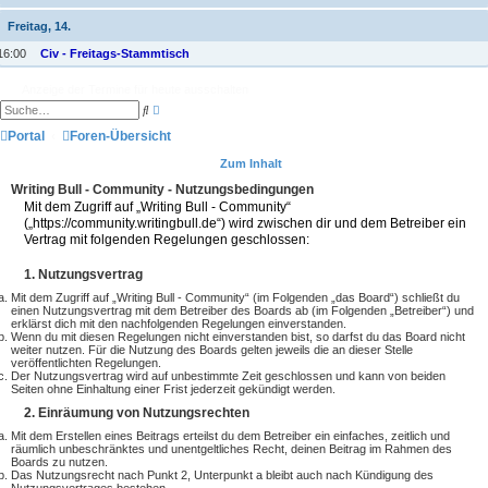
Freitag, 14.
16:00
Civ - Freitags-Stammtisch
Anzeige der Termine für heute ausschalten
E
S
r
u
w
Portal
Foren-Übersicht
c
e
h
i
e
Zum Inhalt
t
e
Writing Bull - Community - Nutzungsbedingungen
r
Mit dem Zugriff auf „Writing Bull - Community“
t
(„https://community.writingbull.de“) wird zwischen dir und dem Betreiber ein
e
S
Vertrag mit folgenden Regelungen geschlossen:
u
c
1. Nutzungsvertrag
h
e
Mit dem Zugriff auf „Writing Bull - Community“ (im Folgenden „das Board“) schließt du
einen Nutzungsvertrag mit dem Betreiber des Boards ab (im Folgenden „Betreiber“) und
erklärst dich mit den nachfolgenden Regelungen einverstanden.
Wenn du mit diesen Regelungen nicht einverstanden bist, so darfst du das Board nicht
weiter nutzen. Für die Nutzung des Boards gelten jeweils die an dieser Stelle
veröffentlichten Regelungen.
Der Nutzungsvertrag wird auf unbestimmte Zeit geschlossen und kann von beiden
Seiten ohne Einhaltung einer Frist jederzeit gekündigt werden.
2. Einräumung von Nutzungsrechten
Mit dem Erstellen eines Beitrags erteilst du dem Betreiber ein einfaches, zeitlich und
räumlich unbeschränktes und unentgeltliches Recht, deinen Beitrag im Rahmen des
Boards zu nutzen.
Das Nutzungsrecht nach Punkt 2, Unterpunkt a bleibt auch nach Kündigung des