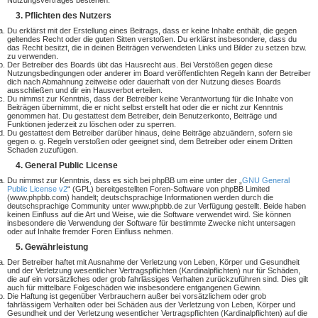
Nutzungsvertrages bestehen.
3. Pflichten des Nutzers
Du erklärst mit der Erstellung eines Beitrags, dass er keine Inhalte enthält, die gegen
geltendes Recht oder die guten Sitten verstoßen. Du erklärst insbesondere, dass du
das Recht besitzt, die in deinen Beiträgen verwendeten Links und Bilder zu setzen bzw.
zu verwenden.
Der Betreiber des Boards übt das Hausrecht aus. Bei Verstößen gegen diese
Nutzungsbedingungen oder anderer im Board veröffentlichten Regeln kann der Betreiber
dich nach Abmahnung zeitweise oder dauerhaft von der Nutzung dieses Boards
ausschließen und dir ein Hausverbot erteilen.
Du nimmst zur Kenntnis, dass der Betreiber keine Verantwortung für die Inhalte von
Beiträgen übernimmt, die er nicht selbst erstellt hat oder die er nicht zur Kenntnis
genommen hat. Du gestattest dem Betreiber, dein Benutzerkonto, Beiträge und
Funktionen jederzeit zu löschen oder zu sperren.
Du gestattest dem Betreiber darüber hinaus, deine Beiträge abzuändern, sofern sie
gegen o. g. Regeln verstoßen oder geeignet sind, dem Betreiber oder einem Dritten
Schaden zuzufügen.
4. General Public License
Du nimmst zur Kenntnis, dass es sich bei phpBB um eine unter der „
GNU General
Public License v2
“ (GPL) bereitgestellten Foren-Software von phpBB Limited
(www.phpbb.com) handelt; deutschsprachige Informationen werden durch die
deutschsprachige Community unter www.phpbb.de zur Verfügung gestellt. Beide haben
keinen Einfluss auf die Art und Weise, wie die Software verwendet wird. Sie können
insbesondere die Verwendung der Software für bestimmte Zwecke nicht untersagen
oder auf Inhalte fremder Foren Einfluss nehmen.
5. Gewährleistung
Der Betreiber haftet mit Ausnahme der Verletzung von Leben, Körper und Gesundheit
und der Verletzung wesentlicher Vertragspflichten (Kardinalpflichten) nur für Schäden,
die auf ein vorsätzliches oder grob fahrlässiges Verhalten zurückzuführen sind. Dies gilt
auch für mittelbare Folgeschäden wie insbesondere entgangenen Gewinn.
Die Haftung ist gegenüber Verbrauchern außer bei vorsätzlichem oder grob
fahrlässigem Verhalten oder bei Schäden aus der Verletzung von Leben, Körper und
Gesundheit und der Verletzung wesentlicher Vertragspflichten (Kardinalpflichten) auf die