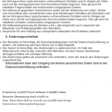
bei Vertragsschluss typischerweise vorhersehbaren Schäden und im übrigen der Höhe
nach auf die vertragstypischen Durchschnittsschäden begrenzt. Dies gilt auch für
mittelbare Folgeschäden wie insbesondere entgangenen Gewinn.
Die Haftung ist gegenüber Unternehmern außer bei der Verletzung von Leben, Körper
und Gesundheit oder vorsätzlichem oder grob fahrlässigem Verhalten des Betreibers auf
die bei Vertragsschluss typischerweise vorhersehbaren Schäden und im Übrigen der
Höhe nach auf die vertragstypischen Durchschnittsschäden begrenzt. Dies gilt auch für
mittelbare Schäden, insbesondere entgangenen Gewinn.
Die Haftungsbegrenzung der Absätze a bis c gilt sinngemäß auch zugunsten der
Mitarbeiter und Erfüllungsgehilfen des Betreibers.
Ansprüche für eine Haftung aus zwingendem nationalem Recht bleiben unberührt.
6. Änderungsvorbehalt
Der Betreiber ist berechtigt, die Nutzungsbedingungen und die Datenschutzerklärung zu
ändern. Die Änderung wird dem Nutzer per E-Mail mitgeteilt.
Der Nutzer ist berechtigt, den Änderungen zu widersprechen. Im Falle des
Widerspruchs erlischt das zwischen dem Betreiber und dem Nutzer bestehende
Vertragsverhältnis mit sofortiger Wirkung.
Die Änderungen gelten als anerkannt und verbindlich, wenn der Nutzer den Änderungen
zugestimmt hat.
Informationen über den Umgang mit deinen persönlichen Daten sind in der
Datenschutzerklärung enthalten.
Portal
Foren-Übersicht
Alle Zeiten sind
UTC+02:0
Powered by
phpBB
® Forum Software © phpBB Limited
Deutsche Übersetzung durch
phpBB.de
Style: Black-Silver-Split by Joyce&Luna
phpBB-Style-Design
Datenschutz
|
Nutzungsbedingungen