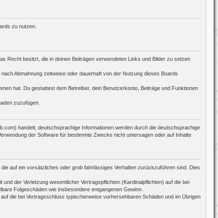
oards zu nutzen.
das Recht besitzt, die in deinen Beiträgen verwendeten Links und Bilder zu setzen
ch nach Abmahnung zeitweise oder dauerhaft von der Nutzung dieses Boards
nommen hat. Du gestattest dem Betreiber, dein Benutzerkonto, Beiträge und Funktionen
chaden zuzufügen.
bb.com) handelt; deutschsprachige Informationen werden durch die deutschsprachige
 Verwendung der Software für bestimmte Zwecke nicht untersagen oder auf Inhalte
die auf ein vorsätzliches oder grob fahrlässiges Verhalten zurückzuführen sind. Dies
d der Verletzung wesentlicher Vertragspflichten (Kardinalpflichten) auf die bei
ttelbare Folgeschäden wie insbesondere entgangenen Gewinn.
 auf die bei Vertragsschluss typischerweise vorhersehbaren Schäden und im Übrigen