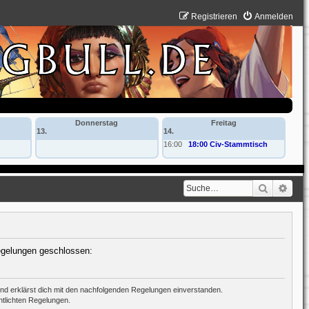
Registrieren
Anmelden
Donnerstag
Freitag
13.
14.
16:00
18:00 Civ-Stammtisch
Suche
Erwe
Regelungen geschlossen:
 und erklärst dich mit den nachfolgenden Regelungen einverstanden.
ntlichten Regelungen.