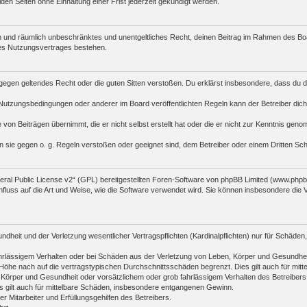
n Seiten ohne Einhaltung einer Frist jederzeit gekündigt werden.
tlich und räumlich unbeschränktes und unentgeltliches Recht, deinen Beitrag im Rahmen des B
es Nutzungsvertrages bestehen.
die gegen geltendes Recht oder die guten Sitten verstoßen. Du erklärst insbesondere, dass du 
Nutzungsbedingungen oder anderer im Board veröffentlichten Regeln kann der Betreiber di
 von Beiträgen übernimmt, die er nicht selbst erstellt hat oder die er nicht zur Kenntnis ge
n sie gegen o. g. Regeln verstoßen oder geeignet sind, dem Betreiber oder einem Dritten S
al Public License v2
“ (GPL) bereitgestellten Foren-Software von phpBB Limited (www.php
fluss auf die Art und Weise, wie die Software verwendet wird. Sie können insbesondere die
heit und der Verletzung wesentlicher Vertragspflichten (Kardinalpflichten) nur für Schäden, 
rlässigem Verhalten oder bei Schäden aus der Verletzung von Leben, Körper und Gesundheit un
öhe nach auf die vertragstypischen Durchschnittsschäden begrenzt. Dies gilt auch für mi
 Körper und Gesundheit oder vorsätzlichem oder grob fahrlässigem Verhalten des Betreibers
s gilt auch für mittelbare Schäden, insbesondere entgangenen Gewinn.
 Mitarbeiter und Erfüllungsgehilfen des Betreibers.