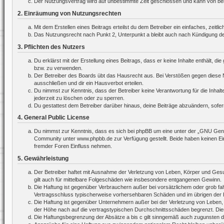
Der Nutzungsvertrag wird auf unbestimmte Zeit geschlossen und kann von beide
2. Einräumung von Nutzungsrechten
Mit dem Erstellen eines Beitrags erteilst du dem Betreiber ein einfaches, zei
Das Nutzungsrecht nach Punkt 2, Unterpunkt a bleibt auch nach Kündigung d
3. Pflichten des Nutzers
Du erklärst mit der Erstellung eines Beitrags, dass er keine Inhalte enthält, 
bzw. zu verwenden.
Der Betreiber des Boards übt das Hausrecht aus. Bei Verstößen gegen diese 
ausschließen und dir ein Hausverbot erteilen.
Du nimmst zur Kenntnis, dass der Betreiber keine Verantwortung für die Inhalte
jederzeit zu löschen oder zu sperren.
Du gestattest dem Betreiber darüber hinaus, deine Beiträge abzuändern, sofer
4. General Public License
Du nimmst zur Kenntnis, dass es sich bei phpBB um eine unter der „
GNU Gener
Community unter www.phpbb.de zur Verfügung gestellt. Beide haben keinen Ein
fremder Foren Einfluss nehmen.
5. Gewährleistung
Der Betreiber haftet mit Ausnahme der Verletzung von Leben, Körper und Gesund
gilt auch für mittelbare Folgeschäden wie insbesondere entgangenen Gewinn.
Die Haftung ist gegenüber Verbrauchern außer bei vorsätzlichem oder grob fah
Vertragsschluss typischerweise vorhersehbaren Schäden und im übrigen der H
Die Haftung ist gegenüber Unternehmern außer bei der Verletzung von Leben,
der Höhe nach auf die vertragstypischen Durchschnittsschäden begrenzt. Die
Die Haftungsbegrenzung der Absätze a bis c gilt sinngemäß auch zugunsten der