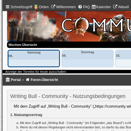
Schnellzugriff
Orden
Willkommen
FAQ
Kalender
Aktuell
Wochen-Übersicht
Sonntag
Samstag
09.
10.
08.
Anzeige der Termine für heute ausschalten
Portal
Foren-Übersicht
Writing Bull - Community - Nutzungsbedingungen
Mit dem Zugriff auf „Writing Bull - Community“ („https://community.wr
1. Nutzungsvertrag
Mit dem Zugriff auf „Writing Bull - Community“ (im Folgenden „das Board“) sc
Wenn du mit diesen Regelungen nicht einverstanden bist, so darfst du das Board