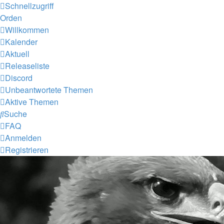
Schnellzugriff
Orden
Willkommen
Kalender
Aktuell
Releaseliste
Discord
Unbeantwortete Themen
Aktive Themen
Suche
FAQ
Anmelden
Registrieren