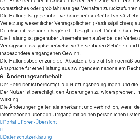
Der Betreiber haftet mit Ausnahme der Verletzung von Leben, Kö
vorsätzliches oder grob fahrlässiges Verhalten zurückzuführen
Die Haftung ist gegenüber Verbrauchern außer bei vorsätzlich
Verletzung wesentlicher Vertragspflichten (Kardinalpflichten)
Durchschnittsschäden begrenzt. Dies gilt auch für mittelbar
Die Haftung ist gegenüber Unternehmern außer bei der Verletzu
Vertragsschluss typischerweise vorhersehbaren Schäden und im
insbesondere entgangenen Gewinn.
Die Haftungsbegrenzung der Absätze a bis c gilt sinngemäß auc
Ansprüche für eine Haftung aus zwingendem nationalem Recht 
6. Änderungsvorbehalt
Der Betreiber ist berechtigt, die Nutzungsbedingungen und die
Der Nutzer ist berechtigt, den Änderungen zu widersprechen. I
Wirkung.
Die Änderungen gelten als anerkannt und verbindlich, wenn d
Informationen über den Umgang mit deinen persönlichen Daten 
Portal
Foren-Übersicht
Datenschutzerklärung