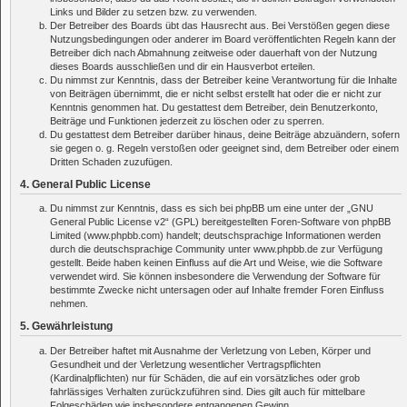
Links und Bilder zu setzen bzw. zu verwenden.
Der Betreiber des Boards übt das Hausrecht aus. Bei Verstößen gegen diese
Nutzungsbedingungen oder anderer im Board veröffentlichten Regeln kann der
Betreiber dich nach Abmahnung zeitweise oder dauerhaft von der Nutzung
dieses Boards ausschließen und dir ein Hausverbot erteilen.
Du nimmst zur Kenntnis, dass der Betreiber keine Verantwortung für die Inhalte
von Beiträgen übernimmt, die er nicht selbst erstellt hat oder die er nicht zur
Kenntnis genommen hat. Du gestattest dem Betreiber, dein Benutzerkonto,
Beiträge und Funktionen jederzeit zu löschen oder zu sperren.
Du gestattest dem Betreiber darüber hinaus, deine Beiträge abzuändern, sofern
sie gegen o. g. Regeln verstoßen oder geeignet sind, dem Betreiber oder einem
Dritten Schaden zuzufügen.
4. General Public License
Du nimmst zur Kenntnis, dass es sich bei phpBB um eine unter der „
GNU
General Public License v2
“ (GPL) bereitgestellten Foren-Software von phpBB
Limited (www.phpbb.com) handelt; deutschsprachige Informationen werden
durch die deutschsprachige Community unter www.phpbb.de zur Verfügung
gestellt. Beide haben keinen Einfluss auf die Art und Weise, wie die Software
verwendet wird. Sie können insbesondere die Verwendung der Software für
bestimmte Zwecke nicht untersagen oder auf Inhalte fremder Foren Einfluss
nehmen.
5. Gewährleistung
Der Betreiber haftet mit Ausnahme der Verletzung von Leben, Körper und
Gesundheit und der Verletzung wesentlicher Vertragspflichten
(Kardinalpflichten) nur für Schäden, die auf ein vorsätzliches oder grob
fahrlässiges Verhalten zurückzuführen sind. Dies gilt auch für mittelbare
Folgeschäden wie insbesondere entgangenen Gewinn.