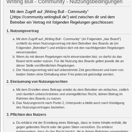
Writing Bull - Community - Nutzungsbedingungen
Mit dem Zugriff auf „Writing Bull - Community“
(„https://community.writingbull.de“) wird zwischen dir und dem
Betreiber ein Vertrag mit folgenden Regelungen geschlossen:
1. Nutzungsvertrag
Mit dem Zugriff auf „Writing Bull - Community“ (im Folgenden „das Board“)
schließt du einen Nutzungsvertrag mit dem Betreiber des Boards ab (im
Folgenden „Betreiber“) und erklärst dich mit den nachfolgenden Regelungen
einverstanden.
Wenn du mit diesen Regelungen nicht einverstanden bist, so darfst du das
Board nicht weiter nutzen. Für die Nutzung des Boards gelten jeweils die an
dieser Stelle veröffentlichten Regelungen.
Der Nutzungsvertrag wird auf unbestimmte Zeit geschlossen und kann von
beiden Seiten ohne Einhaltung einer Frist jederzeit gekündigt werden.
2. Einräumung von Nutzungsrechten
Mit dem Erstellen eines Beitrags erteilst du dem Betreiber ein einfaches, zeitlich
und räumlich unbeschränktes und unentgeltliches Recht, deinen Beitrag im
Rahmen des Boards zu nutzen.
Das Nutzungsrecht nach Punkt 2, Unterpunkt a bleibt auch nach Kündigung
des Nutzungsvertrages bestehen.
3. Pflichten des Nutzers
Du erklärst mit der Erstellung eines Beitrags, dass er keine Inhalte enthält, die
gegen geltendes Recht oder die guten Sitten verstoßen. Du erklärst
insbesondere, dass du das Recht besitzt, die in deinen Beiträgen verwendeten