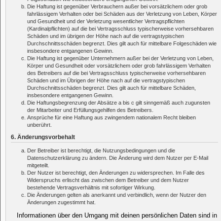
Die Haftung ist gegenüber Verbrauchern außer bei vorsätzlichem oder grob
fahrlässigem Verhalten oder bei Schäden aus der Verletzung von Leben, Körper
und Gesundheit und der Verletzung wesentlicher Vertragspflichten
(Kardinalpflichten) auf die bei Vertragsschluss typischerweise vorhersehbaren
Schäden und im übrigen der Höhe nach auf die vertragstypischen
Durchschnittsschäden begrenzt. Dies gilt auch für mittelbare Folgeschäden wie
insbesondere entgangenen Gewinn.
Die Haftung ist gegenüber Unternehmern außer bei der Verletzung von Leben,
Körper und Gesundheit oder vorsätzlichem oder grob fahrlässigem Verhalten
des Betreibers auf die bei Vertragsschluss typischerweise vorhersehbaren
Schäden und im Übrigen der Höhe nach auf die vertragstypischen
Durchschnittsschäden begrenzt. Dies gilt auch für mittelbare Schäden,
insbesondere entgangenen Gewinn.
Die Haftungsbegrenzung der Absätze a bis c gilt sinngemäß auch zugunsten
der Mitarbeiter und Erfüllungsgehilfen des Betreibers.
Ansprüche für eine Haftung aus zwingendem nationalem Recht bleiben
unberührt.
6. Änderungsvorbehalt
Der Betreiber ist berechtigt, die Nutzungsbedingungen und die
Datenschutzerklärung zu ändern. Die Änderung wird dem Nutzer per E-Mail
mitgeteilt.
Der Nutzer ist berechtigt, den Änderungen zu widersprechen. Im Falle des
Widerspruchs erlischt das zwischen dem Betreiber und dem Nutzer
bestehende Vertragsverhältnis mit sofortiger Wirkung.
Die Änderungen gelten als anerkannt und verbindlich, wenn der Nutzer den
Änderungen zugestimmt hat.
Informationen über den Umgang mit deinen persönlichen Daten sind in