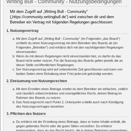
Writing Bull - Community - Nutzungsbedingungen
Mit dem Zugriff auf „Writing Bull - Community“
(„https://community.writingbull.de“) wird zwischen dir und dem
Betreiber ein Vertrag mit folgenden Regelungen geschlossen:
1. Nutzungsvertrag
Mit dem Zugriff auf „Writing Bull - Community“ (im Folgenden „das Board“)
schließt du einen Nutzungsvertrag mit dem Betreiber des Boards ab (im
Folgenden „Betreiber“) und erklärst dich mit den nachfolgenden Regelungen
einverstanden.
Wenn du mit diesen Regelungen nicht einverstanden bist, so darfst du das
Board nicht weiter nutzen. Für die Nutzung des Boards gelten jeweils die an
dieser Stelle veröffentlichten Regelungen.
Der Nutzungsvertrag wird auf unbestimmte Zeit geschlossen und kann von
beiden Seiten ohne Einhaltung einer Frist jederzeit gekündigt werden.
2. Einräumung von Nutzungsrechten
Mit dem Erstellen eines Beitrags erteilst du dem Betreiber ein einfaches, zeitlich
und räumlich unbeschränktes und unentgeltliches Recht, deinen Beitrag im
Rahmen des Boards zu nutzen.
Das Nutzungsrecht nach Punkt 2, Unterpunkt a bleibt auch nach Kündigung
des Nutzungsvertrages bestehen.
3. Pflichten des Nutzers
Du erklärst mit der Erstellung eines Beitrags, dass er keine Inhalte enthält, die
gegen geltendes Recht oder die guten Sitten verstoßen. Du erklärst
insbesondere, dass du das Recht besitzt, die in deinen Beiträgen verwendeten