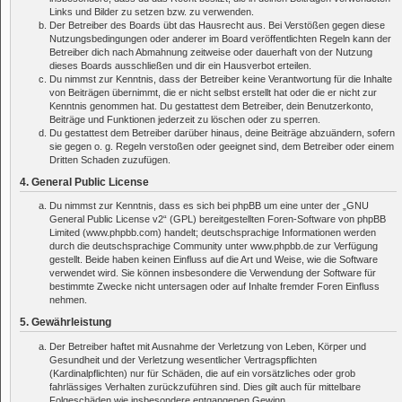
Links und Bilder zu setzen bzw. zu verwenden.
Der Betreiber des Boards übt das Hausrecht aus. Bei Verstößen gegen diese
Nutzungsbedingungen oder anderer im Board veröffentlichten Regeln kann der
Betreiber dich nach Abmahnung zeitweise oder dauerhaft von der Nutzung
dieses Boards ausschließen und dir ein Hausverbot erteilen.
Du nimmst zur Kenntnis, dass der Betreiber keine Verantwortung für die Inhalte
von Beiträgen übernimmt, die er nicht selbst erstellt hat oder die er nicht zur
Kenntnis genommen hat. Du gestattest dem Betreiber, dein Benutzerkonto,
Beiträge und Funktionen jederzeit zu löschen oder zu sperren.
Du gestattest dem Betreiber darüber hinaus, deine Beiträge abzuändern, sofern
sie gegen o. g. Regeln verstoßen oder geeignet sind, dem Betreiber oder einem
Dritten Schaden zuzufügen.
4. General Public License
Du nimmst zur Kenntnis, dass es sich bei phpBB um eine unter der „
GNU
General Public License v2
“ (GPL) bereitgestellten Foren-Software von phpBB
Limited (www.phpbb.com) handelt; deutschsprachige Informationen werden
durch die deutschsprachige Community unter www.phpbb.de zur Verfügung
gestellt. Beide haben keinen Einfluss auf die Art und Weise, wie die Software
verwendet wird. Sie können insbesondere die Verwendung der Software für
bestimmte Zwecke nicht untersagen oder auf Inhalte fremder Foren Einfluss
nehmen.
5. Gewährleistung
Der Betreiber haftet mit Ausnahme der Verletzung von Leben, Körper und
Gesundheit und der Verletzung wesentlicher Vertragspflichten
(Kardinalpflichten) nur für Schäden, die auf ein vorsätzliches oder grob
fahrlässiges Verhalten zurückzuführen sind. Dies gilt auch für mittelbare
Folgeschäden wie insbesondere entgangenen Gewinn.