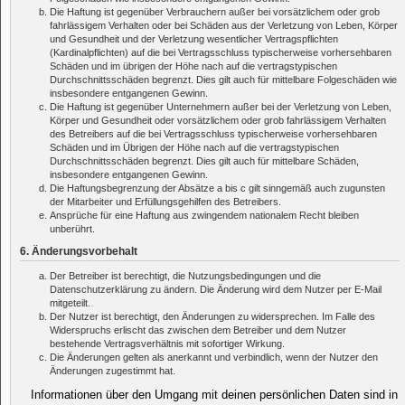
Die Haftung ist gegenüber Verbrauchern außer bei vorsätzlichem oder grob
fahrlässigem Verhalten oder bei Schäden aus der Verletzung von Leben, Körper
und Gesundheit und der Verletzung wesentlicher Vertragspflichten
(Kardinalpflichten) auf die bei Vertragsschluss typischerweise vorhersehbaren
Schäden und im übrigen der Höhe nach auf die vertragstypischen
Durchschnittsschäden begrenzt. Dies gilt auch für mittelbare Folgeschäden wie
insbesondere entgangenen Gewinn.
Die Haftung ist gegenüber Unternehmern außer bei der Verletzung von Leben,
Körper und Gesundheit oder vorsätzlichem oder grob fahrlässigem Verhalten
des Betreibers auf die bei Vertragsschluss typischerweise vorhersehbaren
Schäden und im Übrigen der Höhe nach auf die vertragstypischen
Durchschnittsschäden begrenzt. Dies gilt auch für mittelbare Schäden,
insbesondere entgangenen Gewinn.
Die Haftungsbegrenzung der Absätze a bis c gilt sinngemäß auch zugunsten
der Mitarbeiter und Erfüllungsgehilfen des Betreibers.
Ansprüche für eine Haftung aus zwingendem nationalem Recht bleiben
unberührt.
6. Änderungsvorbehalt
Der Betreiber ist berechtigt, die Nutzungsbedingungen und die
Datenschutzerklärung zu ändern. Die Änderung wird dem Nutzer per E-Mail
mitgeteilt.
Der Nutzer ist berechtigt, den Änderungen zu widersprechen. Im Falle des
Widerspruchs erlischt das zwischen dem Betreiber und dem Nutzer
bestehende Vertragsverhältnis mit sofortiger Wirkung.
Die Änderungen gelten als anerkannt und verbindlich, wenn der Nutzer den
Änderungen zugestimmt hat.
Informationen über den Umgang mit deinen persönlichen Daten sind in